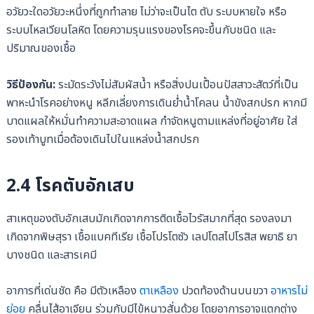
อวัยวะใดอวัยวะหนึ่งที่ถูกทำลาย ไม่ว่าจะเป็นไต ตับ ระบบหายใจ หรือ
ระบบไหลเวียนโลหิต โดยความรุนแรงของโรคจะขึ้นกับชนิด และ
ปริมาณของเชื้อ
วิธีป้องกัน:
ระมัดระวังไม่สัมผัสน้ำ หรือสิ่งปนเปื้อนปัสสาวะสัตว์ที่เป็น
พาหะนำโรคอย่างหนู หลีกเลี่ยงการเดินย่ำน้ำโคลน น้ำขังสกปรก หากมี
บาดแผลให้หมั่นทำความสะอาดแผล กำจัดหนูตามแหล่งที่อยู่อาศัย ใส่
รองเท้าบูทเมื่อต้องเดินไปในแหล่งน้ำสกปรก
2.4 โรคตับอักเสบ
สาเหตุของตับอักเสบมักเกิดจากการติดเชื้อไวรัสมากที่สุด รองลงมา
เกิดจากพิษสุรา เชื้อแบคทีเรีย เชื้อโปรโตซัว เลปโตสไปโรสิส พยาธิ ยา
บางชนิด และสารเคมี
อาการที่เด่นชัด คือ มีตัวเหลือง
ตาเหลือง
ปวดท้องด้านบนขวา
อาหารไม่
ย่อย
คลื่นไส้อาเจียน ร่วมกับมีไข้หนาวสั่นด้วย โดยอาการอาจแตกต่าง