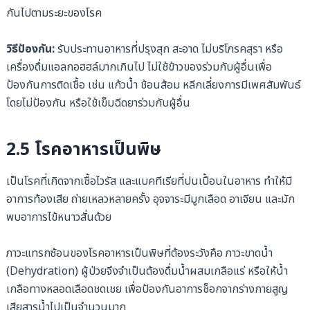
กันไปตามระยะของโรค
วิธีป้องกัน:
รับประทานอาหารที่ปรุงสุก สะอาด ไม่บริโภรคสุรา หรือ
เครื่องดื่มแอลกอฮฮล์มากเกินไป ไม่ใช้ข้าวของร่วมกับผู้อื่นเพื่อ
ป้องกันการติดเชื้อ เช่น แก้วน้ำ ช้อนส้อม หลีกเลี่ยงการมีเพศสัมพันธ์
โดยไม่ป้องกัน หรือใช้เข็มฉีดยาร่วมกับผู้อื่น
2.5 โรคอาหารเป็นพิษ
เป็นโรคที่เกิดจากเชื้อไวรัส และแบคทีเรียที่ปนเปื้อนในอาหาร ทำให้มี
อาการท้องเสีย ถ่ายเหลวหลายครั้ง อุจจาระมีมูกเลือด อาเจียน และมัก
พบอาการไข้หนาวสั่นด้วย
ภาวะแทรกซ้อนของโรคอาหารเป็นพิษที่ต้องระวังคือ ภาวะขาดน้ำ
(Dehydration) ผู้ป่วยจึงจำเป็นต้องดื่มน้ำผสมเกลือแร่ หรือให้น้ำ
เกลือทางหลอดเลือดชดเชย เพื่อป้องกันอาการช็อกจากร่างกายสูญ
เสียสารน้ำไปเป็นจำนวนมาก