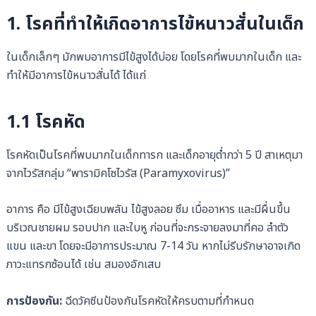
1. โรคที่ทำให้เกิดอาการไข้หนาวสั่นในเด็ก
ในเด็กเล็กๆ มักพบอาการมีไข้สูงได้บ่อย โดยโรคที่พบมากในเด็ก และ
ทำให้มีอาการไข้หนาวสั่นได้ ได้แก่
1.1 โรคหัด
โรคหัดเป็นโรคที่พบมากในเด็กทารก และเด็กอายุต่ำกว่า 5 ปี สาเหตุมา
จากไวรัสกลุ่ม “พารามิคโซไวรัส (Paramyxovirus)”
อาการ คือ มีไข้สูงเฉียบพลัน ไข้สูงลอย ซึม เบื่ออาหาร และมีผื่นขึ้น
บริเวณชายผม รอบปาก และใบหู ก่อนที่จะกระจายลงมาที่คอ ลำตัว
แขน และขา โดยจะมีอาการประมาณ 7-14 วัน หากไม่รีบรักษาอาจเกิด
ภาวะแทรกซ้อนได้ เช่น สมองอักเสบ
การป้องกัน:
ฉีดวัคซีนป้องกันโรคหัดให้ครบตามที่กำหนด