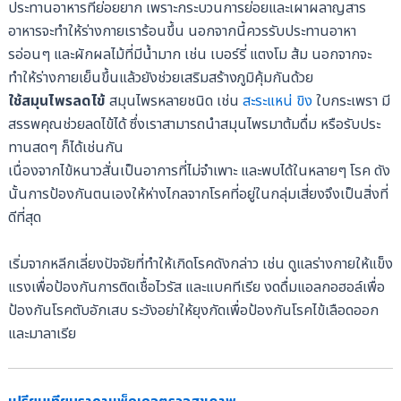
ประทานอาหารที่ย่อยยาก เพราะกระบวนการย่อยและเผาผลาญสาร
อาหารจะทำให้ร่างกายเราร้อนขึ้น นอกจากนี้ควรรับประทานอาหา
รอ่อนๆ และผักผลไม้ที่มีน้ำมาก เช่น เบอร์รี่ แตงโม ส้ม นอกจากจะ
ทำให้ร่างกายเย็นขึ้นแล้วยังช่วยเสริมสร้างภูมิคุ้มกันด้วย
ใช้สมุนไพรลดไข้
สมุนไพรหลายชนิด เช่น
สะระแหน่
ขิง
ใบกระเพรา มี
สรรพคุณช่วยลดไข้ได้ ซึ่งเราสามารถนำสมุนไพรมาต้มดื่ม หรือรับประ
ทานสดๆ ก็ได้เช่นกัน
เนื่องจากไข้หนาวสั่นเป็นอาการที่ไม่จำเพาะ และพบได้ในหลายๆ โรค ดัง
นั้นการป้องกันตนเองให้ห่างไกลจากโรคที่อยู่ในกลุ่มเสี่ยงจึงเป็นสิ่งที่
ดีที่สุด
เริ่มจากหลีกเลี่ยงปัจจัยที่ทำให้เกิดโรคดังกล่าว เช่น ดูแลร่างกายให้แข็ง
แรงเพื่อป้องกันการติดเชื้อไวรัส และแบคทีเรีย งดดื่มแอลกอฮอล์เพื่อ
ป้องกันโรคตับอักเสบ ระวังอย่าให้ยุงกัดเพื่อป้องกันโรคไข้เลือดออก
และมาลาเรีย