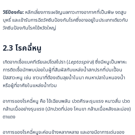
วิธีป้องกัน:
หลีกเลี่ยงการเผชิญมลภาวะทางอากาศที่เป็นพิษ งดสูบ
บุหรี่ และเข้ารับการฉีดวัคซีนป้องกันโรคซึ่งอาจอยู่ในประเภทเดียวกับ
วัคซีนป้องกันโรคไข้หวัดใหญ่
2.3 โรคฉี่หนู
เกิดจากเชื้อแบคทีเรียเลปโตสไปรา (
Leptospira
) ซึ่งมีหนูเป็นพาหะ
การติดเชื้อมักพบบ่อยในผู้ที่สัมผัสกับแหล่งน้ำสกปรกที่ปนเปื้อน
ปัสสาวะหนู เช่น ชาวนาที่ต้องเดินลุยน้ำในนา คนหาปลาในหนองน้ำ
หรือผู้ที่อาศัยในแหล่งน้ำท่วม
อาการของโรคฉี่หนู คือ ไข้เฉียบพลัน ปวดศีรษะรุนแรง หนาวสั่น ปวด
กล้ามเนื้ออย่างรุนแรง (มักปวดที่น่อง โคนขา กล้ามเนื้อหลังและน่อง)
ตาแดง
อาการของโรคฉี่หนูจะค่อนข้างหลากหลาย และอาจมีอาการเด่นของ