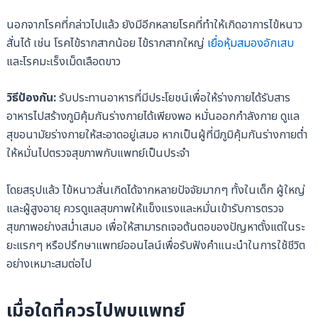
นอกจากโรคที่กล่าวไปแล้ว ยังมีอีกหลายโรคที่ทำให้เกิดอาการไข้หนาว
สั่นได้ เช่น โรคไข้รากสากน้อย ไข้รากสากใหญ่
เยื่อหุ้มสมองอักเสบ
และโรคมะเร็งเม็ดเลือดขาว
วิธีป้องกัน:
รับประทานอาหารที่มีประโยชน์เพื่อให้ร่างกายได้รับสาร
อาหารไปสร้างภูมิคุ้มกันร่างกายได้เพียงพอ หมั่นออกกำลังกาย ดูแล
สุขอนามัยร่างกายให้สะอาดอยู่เสมอ หากเป็นผู้ที่มีภูมิคุ้มกันร่างกายต่ำ
ให้หมั่นไปตรวจสุขภาพกับแพทย์เป็นประจำ
โดยสรุปแล้ว ไข้หนาวสั่นเกิดได้จากหลายปัจจัยมากๆ ทั้งในเด็ก ผู้ใหญ่
และผู้สูงอายุ ควรดูแลสุขภาพให้แข็งแรงและหมั่นเข้ารับการตรวจ
สุขภาพอย่างสม่ำเสมอ เพื่อให้สามารถเจอต้นตอของปัญหาตั้งแต่ในระ
ยะแรกๆ หรือปรึกษาแพทย์ออนไลน์เพื่อรับฟังคำแนะนำในการใช้ชีวิต
อย่างเหมาะสมต่อไป
เมื่อใดที่ควรไปพบแพทย์