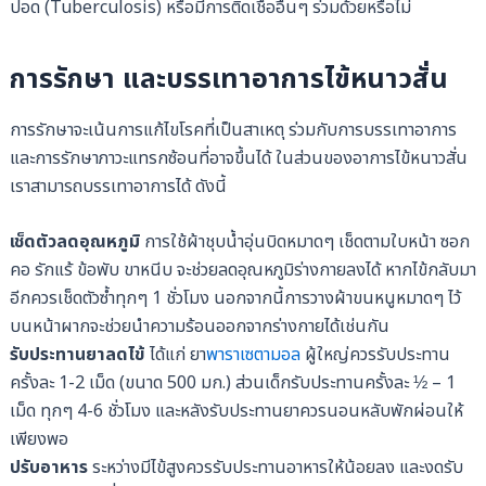
ปอด (Tuberculosis) หรือมีการติดเชื้ออื่นๆ ร่วมด้วยหรือไม่
การรักษา และบรรเทาอาการไข้หนาวสั่น
การรักษาจะเน้นการแก้ไขโรคที่เป็นสาเหตุ ร่วมกับการบรรเทาอาการ
และการรักษาภาวะแทรกซ้อนที่อาจขึ้นได้ ในส่วนของอาการไข้หนาวสั่น
เราสามารถบรรเทาอาการได้ ดังนี้
เช็ดตัวลดอุณหภูมิ
การใช้ผ้าชุบน้ำอุ่นบิดหมาดๆ เช็ดตามใบหน้า ซอก
คอ รักแร้ ข้อพับ ขาหนีบ จะช่วยลดอุณหภูมิร่างกายลงได้ หากไข้กลับมา
อีกควรเช็ดตัวซ้ำทุกๆ 1 ชั่วโมง นอกจากนี้การวางผ้าขนหนูหมาดๆ ไว้
บนหน้าผากจะช่วยนำความร้อนออกจากร่างกายได้เช่นกัน
รับประทานยาลดไข้
ได้แก่ ยา
พาราเซตามอล
ผู้ใหญ่ควรรับประทาน
ครั้งละ 1-2 เม็ด (ขนาด 500 มก.) ส่วนเด็กรับประทานครั้งละ ½ – 1
เม็ด ทุกๆ 4-6 ชั่วโมง และหลังรับประทานยาควรนอนหลับพักผ่อนให้
เพียงพอ
ปรับอาหาร
ระหว่างมีไข้สูงควรรับประทานอาหารให้น้อยลง และงดรับ