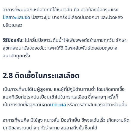
อาการที่พบนอกเหนือจากมีไข้หนาวสั่น คือ ปวดท้องน้อยรุนแรง
ปัสสาวะแสบขัด
ปัสสาวะขุ่น บางครั้งมีเลือดปนออกมา และปวดหลัง
บริเวณเอว
วิธีป้องกัน:
ไม่กลั้นปัสสาวะ ดื่มน้ำให้เพียงพอต่อร่างกายทุกวัน รักษา
สุขภาพอนามัยของอวัยวะเพศให้ดี มีเพศสัมพันธ์โดยสวมถุงยาง
อนามัยทุกครั้ง
2.8 ติดเชื้อในกระแสเลือด
เป็นภาวะที่พบได้ในผู้สูงอายุ และผู้ที่มีภูมิต้านทานต่ำ โดยเกิดจากเชื้อ
แบคทีเรียก่อโรคปนเปื้อนเข้าไปในกระแสเลือด ซึ่งหลายๆ ครั้งก็
เป็นการติดเชื้อลุกลามจาก
บาดแผล
หรือการอักเสบของอวัยวะส่วนอื่น
อาการที่พบคือ มีไข้สูง หนาวสั่น มือเท้าเย็น ชีพจรเต้นเร็ว เกิดความผิด
ปกติของระบบต่างๆ ทั่วร่างกาย จนอาจถึงขั้นช็อกได้