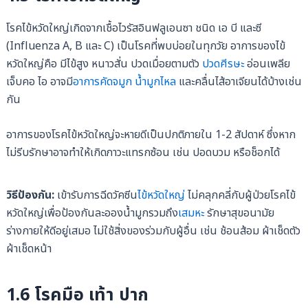
โรคไข้หวัดใหญ่เกิดจากเชื้อไวรัสอินฟลูเอนซา ชนิด เอ บี และซี
(Influenza A, B และ C) เป็นโรคที่พบบ่อยในทุกวัย อาการของไข้
หวัดใหญ่คือ มีไข้สูง หนาวสั่น ปวดเมื่อยตามตัว
ปวดศีรษะ
อ่อนเพลีย
เจ็บคอ ไอ อาจมี
อาการคัดจมูก
น้ำมูกไหล
และคลื่นไส้อาเจียนได้บ้างเช่น
กัน
อาการของโรคไข้หวัดใหญ่จะหายดีเป็นปกติภายใน 1-2 สัปดาห์ ซึ่งหาก
ไม่รีบรักษาอาจทำให้เกิดภาวะแทรกซ้อน เช่น ปอดบวม หรือช็อกได้
วิธีป้องกัน:
เข้ารับการฉีดวัคซีน
ไข้หวัดใหญ่
ไม่คลุกคลี่กับผู้ป่วยโรคไข้
หวัดใหญ่เพื่อป้องกันละอองน้ำมูกรวมถึง
เสมหะ
รักษาสุขอนามัย
ร่างกายให้ดีอยู่เสมอ ไม่ใช้สิ่งของร่วมกับผู้อื่น เช่น ช้อนส้อม ผ้าเช็ดตัว
ผ้าเช็ดหน้า
1.6 โรคมือ เท้า ปาก