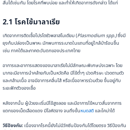
สั่นได้เช่นกัน โดยโรคที่พบบ่อย และทำให้เกิดอาการดังกล่าว ได้แก่
2.1 โรคไข้มาลาเรีย
เกิดจากการติดเชื้อโปรโตซัวพลาสโมเดียม (
Plasmodium spp.)
ซึ่งมี
ยุงก้นปล่องเป็นพาหะ มักพบการระบาดในแถบที่อยู่ใกล้ป่าร้อนชื้น
เช่น ภาคใต้และภาคตะวันตกของประเทศไทย
อาการและอาการแสดงของมาลาเรียไม่มีลักษณะพิเศษบ่งเฉพาะ โดย
มากจะมีอาการนำคล้ายกับเป็นหวัดคือ มีไข้ต่ำๆ ปวดศีรษะ ปวดตามตัว
และกล้ามเนื้อ อาจมีอาการคลื่นไส้ หรือเบื่ออาหารร่วมด้วย ขึ้นอยู่กับ
ระยะฟักตัวของเชื้อ
หลังจากนั้น ผู้ป่วยจะเริ่มมีไข้สูงลอย และมีอาการไข้หนาวสั่นจากการ
แตกของเม็ดเลือดแดง มีโลหิตจาง จนถึงขั้น
หมดสติ
และโคม่าได้
วิธีป้องกัน:
เนื่องจากโรคนี้ยังไม่มีวัคซีนป้องกันได้โดยตรง วิธีป้องกัน