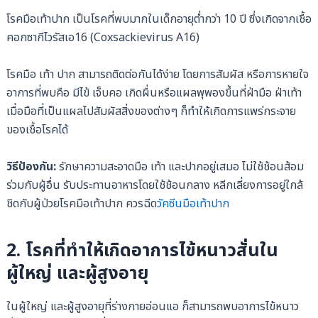
โรคมือเท้าปาก เป็นโรคที่พบมากในเด็กอายุต่ำกว่า 10 ปี ซึ่งเกิดจากเชื้อ
คอกซากีไวรัสเอ16 (Coxsackievirus A16)
โรคมือ เท้า ปาก สามารถติดต่อกันได้ง่าย โดยการสัมผัส หรือการหายใจ
อาการที่พบคือ มีไข้ เจ็บคอ เกิดผื่นหรือแผลพุพองขึ้นที่ฝ่ามือ ฝ่าเท้า
เมื่อมือที่เป็นแผลไปสัมผัสสิ่งของต่างๆ ก็ทำให้เกิดการแพร่กระจาย
ของเชื้อโรคได้
วิธีป้องกัน:
รักษาความสะอาดมือ เท้า และปากอยู่เสมอ ไม่ใช้ช้อนส้อม
ร่วมกับผู้อื่น รับประทานอาหารโดยใช้ช้อนกลาง หลีกเลี่ยงการอยู่ใกล้
ชิดกับผู้ป่วยโรคมือเท้าปาก ควรฉีด
วัคซีนมือเท้าปาก
2. โรคที่ทำให้เกิดอาการไข้หนาวสั่นใน
ผู้ใหญ่ และผู้สูงอายุ
ในผู้ใหญ่ และผู้สูงอายุที่ร่างกายอ่อนแอ ก็สามารถพบอาการไข้หนาว