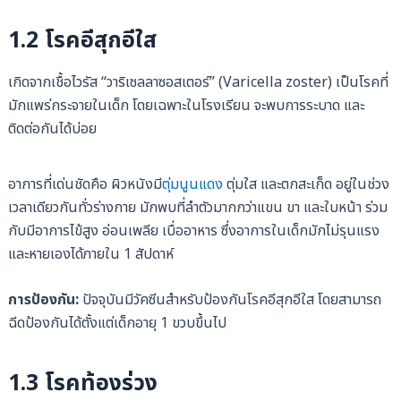
1.2 โรคอีสุกอีใส
เกิดจากเชื้อไวรัส “วาริเซลลาซอสเตอร์” (Varicella zoster) เป็นโรคที่
มักแพร่กระจายในเด็ก โดยเฉพาะในโรงเรียน จะพบการระบาด และ
ติดต่อกันได้บ่อย
อาการที่เด่นชัดคือ ผิวหนังมี
ตุ่มนูนแดง
ตุ่มใส และตกสะเก็ด อยู่ในช่วง
เวลาเดียวกันทั่วร่างกาย มักพบที่ลำตัวมากกว่าแขน ขา และใบหน้า ร่วม
กับมีอาการไข้สูง อ่อนเพลีย เบื่ออาหาร ซึ่งอาการในเด็กมักไม่รุนแรง
และหายเองได้ภายใน 1 สัปดาห์
การป้องกัน:
ปัจจุบันมีวัคซีนสำหรับป้องกันโรคอีสุกอีใส โดยสามารถ
ฉีดป้องกันได้ตั้งแต่เด็กอายุ 1 ขวบขึ้นไป
1.3 โรคท้องร่วง