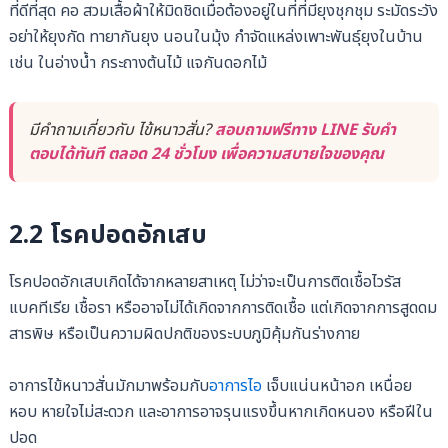
ที่ดีที่สุด คอ สวมเสื้อผ้าให้มิดชิดเมื่อต้องอยู่ในที่ที่มียุงชุกชุม ระมัดระวัง
อย่าให้ยุงกัด ทายากันยุง นอนในมุ้ง กำจัดแหล่งเพาะพันธุ์ยุงในบ้าน
เช่น ในอ่างน้ำ กระถางต้นไม้ แจกันดอกไม้
มีคำถามเกี่ยวกับ ไข้หนาวสั่น?
สอบถามฟรีทาง LINE รับคำ
ตอบได้ทันที ตลอด 24 ชั่วโมง เพื่อความสบายใจของคุณ
2.2 โรคปอดอักเสบ
โรคปอดอักเสบเกิดได้จากหลายสาเหตุ ไม่ว่าจะเป็นการติดเชื้อไวรัส
แบคทีเรีย เชื้อรา หรืออาจไม่ได้เกิดจากการติดเชื้อ แต่เกิดจากการสูดดม
สารพิษ หรือเป็นความผิดปกติของระบบภูมิคุ้มกันร่างกาย
อาการไข้หนาวสั่นมักมาพร้อมกับ
อาการไอ
เจ็บแน่นหน้าอก เหนื่อย
หอบ หายใจไม่สะดวก และอาการอาจรุนแรงขึ้นหากเกิดหนอง หรือฝีใน
ปอด