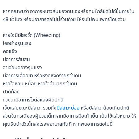
หากคุณพบว่า อาการหนาวสั่นของตนเองหรือคนใกล้ชิดไม่ดีขึ้นภายใน
48 ชั่วโมง หรือมีอาการต่อไปนี้ร่วมด้วย ให้รีบไปพบแพทย์โดยด่วน
หายใจมีเสียงวี้ด (Wheezing)
ไออย่างรุนแรง
คอแข็ง
มีอาการสับสน
อาเจียนอย่างรุนแรง
มีอาการเฉื่อยชา หรือหงุดหงิดง่ายกว่าเดิม
หายใจหอบเหนื่อย หายใจลำบากกว่าเดิม
ปวดท้อง
ดวงตามีอาการไวต่อแสงผิดปกติ
เจ็บแสบขณะปัสสาวะ รวมถึง
ปัสสาวะบ่อย
หรือปัสสาวะน้อยเกินปกติ
ส่วนในกรณีของผู้ป่วยเด็ก หากมีอาการมือเท้าเย็น เป็นไข้แล้วหนาว ให้
คุณรีบนำตัวเด็กส่งโรงพยาบาลทันที หากพบอาการต่อไปนี้