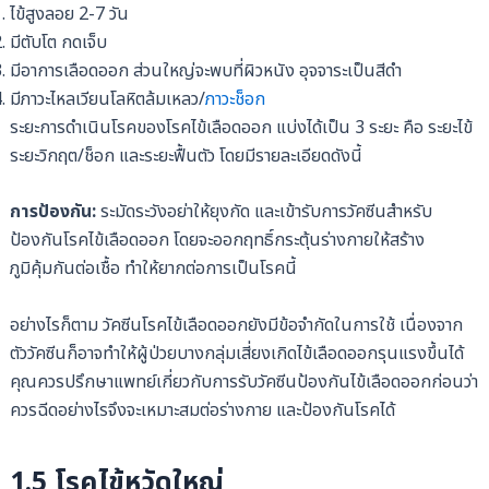
ไข้สูงลอย 2-7 วัน
มีตับโต กดเจ็บ
มีอาการเลือดออก ส่วนใหญ่จะพบที่ผิวหนัง อุจจาระเป็นสีดำ
มีภาวะไหลเวียนโลหิตล้มเหลว/
ภาวะช็อก
ระยะการดำเนินโรคของโรคไข้เลือดออก แบ่งได้เป็น 3 ระยะ คือ ระยะไข้
ระยะวิกฤต/ช็อก และระยะฟื้นตัว โดยมีรายละเอียดดังนี้
การป้องกัน:
ระมัดระวังอย่าให้ยุงกัด และเข้ารับการวัคซีนสำหรับ
ป้องกันโรคไข้เลือดออก โดยจะออกฤทธิ์กระตุ้นร่างกายให้สร้าง
ภูมิคุ้มกันต่อเชื้อ ทำให้ยากต่อการเป็นโรคนี้
อย่างไรก็ตาม วัคซีนโรคไข้เลือดออกยังมีข้อจำกัดในการใช้ เนื่องจาก
ตัววัคซีนก็อาจทำให้ผู้ป่วยบางกลุ่มเสี่ยงเกิดไข้เลือดออกรุนแรงขึ้นได้
คุณควรปรึกษาแพทย์เกี่ยวกับการรับวัคซีนป้องกันไข้เลือดออกก่อนว่า
ควรฉีดอย่างไรจึงจะเหมาะสมต่อร่างกาย และป้องกันโรคได้
1.5 โรคไข้หวัดใหญ่