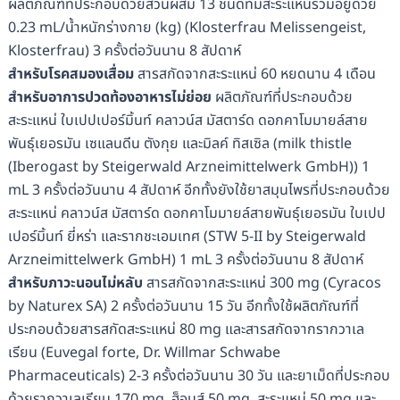
ผลิตภัณฑ์ที่ประกอบด้วยส่วนผสม 13 ชนิดที่มีสะระแหน่รวมอยู่ด้วย
0.23 mL/น้ำหนักร่างกาย (kg) (Klosterfrau Melissengeist,
Klosterfrau) 3 ครั้งต่อวันนาน 8 สัปดาห์
สำหรับโรคสมองเสื่อม
สารสกัดจากสะระแหน่ 60 หยดนาน 4 เดือน
สำหรับอาการปวดท้องอาหารไม่ย่อย
ผลิตภัณฑ์ที่ประกอบด้วย
สะระแหน่ ใบเปปเปอร์มิ้นท์ คลาวน์ส มัสตาร์ด ดอกคาโมมายล์สาย
พันธุ์เยอรมัน เซแลนดีน ตังกุย และมิลค์ ทิสเซิล (milk thistle
(Iberogast by Steigerwald Arzneimittelwerk GmbH)) 1
mL 3 ครั้งต่อวันนาน 4 สัปดาห์ อีกทั้งยังใช้ยาสมุนไพรที่ประกอบด้วย
สะระแหน่ คลาวน์ส มัสตาร์ด ดอกคาโมมายล์สายพันธุ์เยอรมัน ใบเปป
เปอร์มิ้นท์ ยี่หร่า และรากชะเอมเทศ (STW 5-II by Steigerwald
Arzneimittelwerk GmbH) 1 mL 3 ครั้งต่อวันนาน 8 สัปดาห์
สำหรับภาวะนอนไม่หลับ
สารสกัดจากสะระแหน่ 300 mg (Cyracos
by Naturex SA) 2 ครั้งต่อวันนาน 15 วัน อีกทั้งใช้ผลิตภัณฑ์ที่
ประกอบด้วยสารสกัดสะระแหน่ 80 mg และสารสกัดจากรากวาเล
เรียน (Euvegal forte, Dr. Willmar Schwabe
Pharmaceuticals) 2-3 ครั้งต่อวันนาน 30 วัน และยาเม็ดที่ประกอบ
ด้วยรากวาเลเรียน 170 mg, ฮ็อบส์ 50 mg, สะระแหน่ 50 mg และ