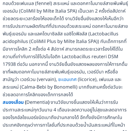
กอบด้วยเฟนเนล (fennel) สะระแหน่ และดอกคาโมมายล์สายพันพันธุ์
เยอรมัน (ColiMil by Milte Italia SPA) เป็นเวลา 2 ครั้งต่อสัปดาห์
ช่วยลดระยะเวลาร้องไห้ของเด็กได้ งานวิจัยอื่นยังแสดงให้เห็นอีกว่า
การรับประทานผลิตภัณฑ์ที่ประกอบด้วยสะระแหน่ ดอกคาโมมายล์สาย
พันธุ์เยอรมัน และแลคโตบาซิลลัส แอซิโดฟิลลัส (Lactobacillus
acidophilus (ColiMil Plus by Milte Italia SPA)) กับเด็กทารกที่
มีอาการโคลิก 2 ครั้งต่อ 4 สัปดาห์ สามารถลดระยะเวลาร้องไห้ได้ใน
ความถี่เท่ากับการใช้โปรไบโอติก Lactobacillus reuteri DSM
17938 ต่อวัน นอกจากนี้ งานวิจัยอื่นยังแสดงผลของการให้ทารกดื่ม
ชาที่ผสมดอกคาโมมายล์สายพันพันธุ์เยอรมัน, เวอร์บีนา หรือชื่อ
สามัญว่า เวอร์เวน (vervain),
ชะเอมเทศ
(licorice), เฟนเนล และ
สะระแหน่ (Calma-Bebi by Bonomelli) มากถึงสามครั้งต่อวันจะ
ช่วยลดอาการโคลิกของเด็กทารกลงได้
สมองเสื่อม
(
Dementia
)
งานวิจัยบางชิ้นแสดงให้เห็นว่าการรับ
ประทานสะระแหน่ทุกวันนาน 4 เดือนจะลดความอยู่ไม่สุขและลดอาการ
ของโรคอัลไซเมอร์ชนิดเบาถึงปานกลางได้ อีกทั้งยังมีการศึกษาใน
ประเทศอังกฤษว่าการทาโลชั่นที่ประกอบด้วยน้ำมันสะระแหน่ที่ใบหน้า