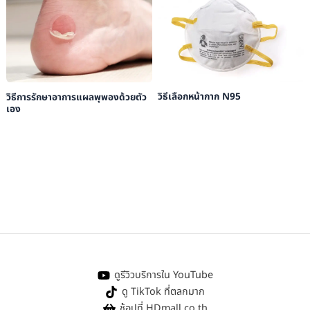
​วิธีเลือกหน้ากาก N95
วิธีการรักษาอาการแผลพุพองด้วยตัว
เอง
ดูรีวิวบริการใน YouTube
ดู TikTok ที่ตลกมาก
ช้อปที่ HDmall.co.th