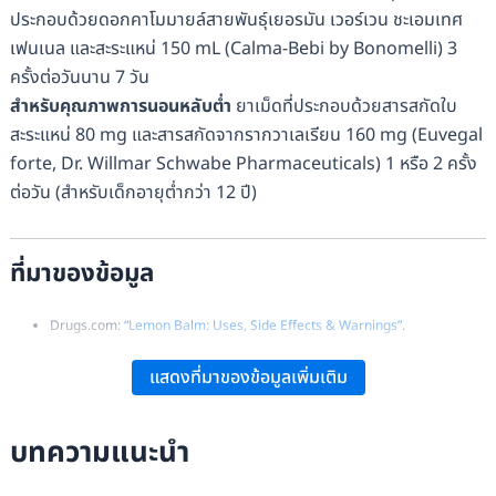
ประกอบด้วยดอกคาโมมายล์สายพันธุ์เยอรมัน เวอร์เวน ชะเอมเทศ
เฟนเนล และสะระแหน่ 150 mL (Calma-Bebi by Bonomelli) 3
ครั้งต่อวันนาน 7 วัน
สำหรับคุณภาพการนอนหลับต่ำ
ยาเม็ดที่ประกอบด้วยสารสกัดใบ
สะระแหน่ 80 mg และสารสกัดจากรากวาเลเรียน 160 mg (Euvegal
forte, Dr. Willmar Schwabe Pharmaceuticals) 1 หรือ 2 ครั้ง
ต่อวัน (สำหรับเด็กอายุต่ำกว่า 12 ปี)
ที่มาของข้อมูล
Drugs.com:
“Lemon Balm: Uses, Side Effects & Warnings”
.
WebMD:
“Lemon Balm: Uses, Side Effects, and More”
.
แสดงที่มาของข้อมูลเพิ่มเติม
RxList:
“Lemon Balm: Benefits, Uses, Side Effects”
.
Wikipedia:
“Lemon Balm – Overview and Uses”
.
บทความแนะนำ