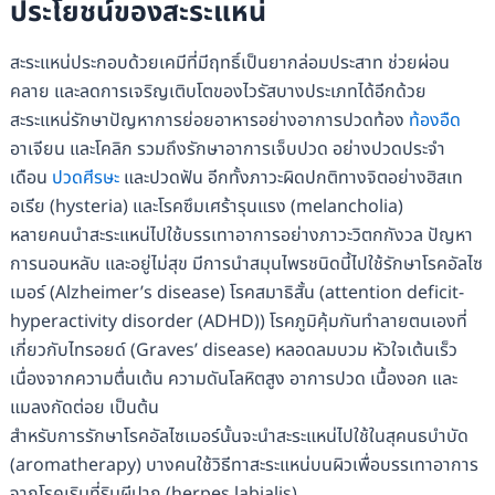
ประโยชน์ของสะระแหน่
สะระแหน่ประกอบด้วยเคมีที่มีฤทธิ์เป็นยากล่อมประสาท ช่วยผ่อน
คลาย และลดการเจริญเติบโตของไวรัสบางประเภทได้อีกด้วย
สะระแหน่รักษาปัญหาการย่อยอาหารอย่างอาการปวดท้อง
ท้องอืด
อาเจียน และโคลิก รวมถึงรักษาอาการเจ็บปวด อย่างปวดประจำ
เดือน
ปวดศีรษะ
และปวดฟัน อีกทั้งภาวะผิดปกติทางจิตอย่างฮิสเท
อเรีย (hysteria) และโรคซึมเศร้ารุนแรง (melancholia)
หลายคนนำสะระแหน่ไปใช้บรรเทาอาการอย่างภาวะวิตกกังวล ปัญหา
การนอนหลับ และอยู่ไม่สุข มีการนำสมุนไพรชนิดนี้ไปใช้รักษาโรคอัลไซ
เมอร์ (Alzheimer’s disease) โรคสมาธิสั้น (attention deficit-
hyperactivity disorder (ADHD)) โรคภูมิคุ้มกันทำลายตนเองที่
เกี่ยวกับไทรอยด์ (Graves’ disease) หลอดลมบวม หัวใจเต้นเร็ว
เนื่องจากความตื่นเต้น ความดันโลหิตสูง อาการปวด เนื้องอก และ
แมลงกัดต่อย เป็นต้น
สำหรับการรักษาโรคอัลไซเมอร์นั้นจะนำสะระแหน่ไปใช้ในสุคนธบำบัด
(aromatherapy) บางคนใช้วิธีทาสะระแหน่บนผิวเพื่อบรรเทาอาการ
จากโรคเริมที่ริมผีปาก (herpes labialis)