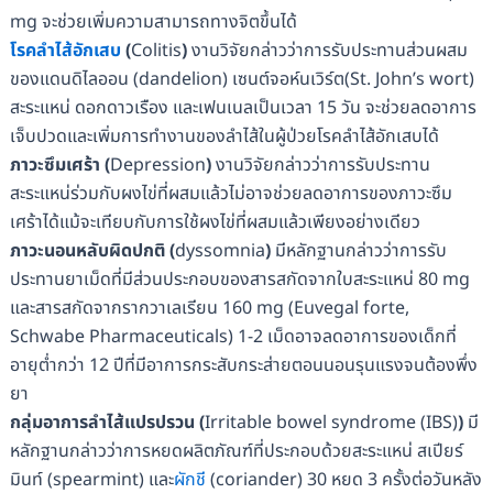
mg จะช่วยเพิ่มความสามารถทางจิตขึ้นได้
โรคลำไส้อักเสบ
(
Colitis
)
งานวิจัยกล่าวว่าการรับประทานส่วนผสม
ของแดนดิไลออน (dandelion) เซนต์จอห์นเวิร์ต(St. John’s wort)
สะระแหน่ ดอกดาวเรือง และเฟนเนลเป็นเวลา 15 วัน จะช่วยลดอาการ
เจ็บปวดและเพิ่มการทำงานของลำไส้ในผู้ป่วยโรคลำไส้อักเสบได้
ภาวะซึมเศร้า
(
Depression
)
งานวิจัยกล่าวว่าการรับประทาน
สะระแหน่ร่วมกับผงไข่ที่ผสมแล้วไม่อาจช่วยลดอาการของภาวะซึม
เศร้าได้แม้จะเทียบกับการใช้ผงไข่ที่ผสมแล้วเพียงอย่างเดียว
ภาวะนอนหลับผิดปกติ
(
dyssomnia
)
มีหลักฐานกล่าวว่าการรับ
ประทานยาเม็ดที่มีส่วนประกอบของสารสกัดจากใบสะระแหน่ 80 mg
และสารสกัดจากรากวาเลเรียน 160 mg (Euvegal forte,
Schwabe Pharmaceuticals) 1-2 เม็ดอาจลดอาการของเด็กที่
อายุต่ำกว่า 12 ปีที่มีอาการกระสับกระส่ายตอนนอนรุนแรงจนต้องพึ่ง
ยา
กลุ่มอาการลำไส้แปรปรวน
(
Irritable bowel syndrome (IBS)
)
มี
หลักฐานกล่าวว่าการหยดผลิตภัณฑ์ที่ประกอบด้วยสะระแหน่ สเปียร์
มินท์ (spearmint) และ
ผักชี
(coriander) 30 หยด 3 ครั้งต่อวันหลัง