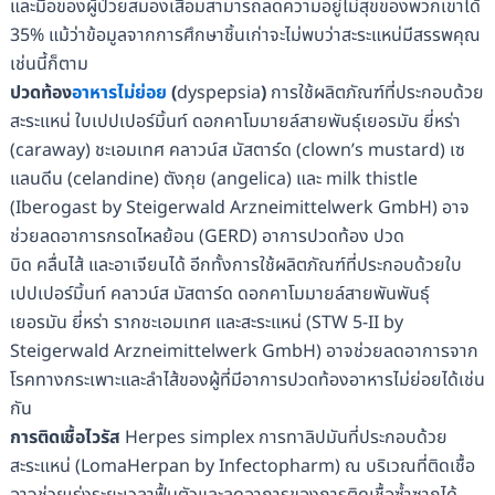
และมือของผู้ป่วยสมองเสื่อมสามารถลดความอยู่ไม่สุขของพวกเขาได้
35% แม้ว่าข้อมูลจากการศึกษาชิ้นเก่าจะไม่พบว่าสะระแหน่มีสรรพคุณ
เช่นนี้ก็ตาม
ปวดท้อง
อาหารไม่ย่อย
(
dyspepsia
)
การใช้ผลิตภัณฑ์ที่ประกอบด้วย
สะระแหน่ ใบเปปเปอร์มิ้นท์ ดอกคาโมมายล์สายพันธุ์เยอรมัน ยี่หร่า
(caraway) ชะเอมเทศ คลาวน์ส มัสตาร์ด (clown’s mustard) เซ
แลนดีน (celandine) ตังกุย (angelica) และ milk thistle
(Iberogast by Steigerwald Arzneimittelwerk GmbH) อาจ
ช่วยลดอาการกรดไหลย้อน (GERD) อาการปวดท้อง ปวด
บิด คลื่นไส้ และอาเจียนได้ อีกทั้งการใช้ผลิตภัณฑ์ที่ประกอบด้วยใบ
เปปเปอร์มิ้นท์ คลาวน์ส มัสตาร์ด ดอกคาโมมายล์สายพันพันธุ์
เยอรมัน ยี่หร่า รากชะเอมเทศ และสะระแหน่ (STW 5-II by
Steigerwald Arzneimittelwerk GmbH) อาจช่วยลดอาการจาก
โรคทางกระเพาะและลำไส้ของผู้ที่มีอาการปวดท้องอาหารไม่ย่อยได้เช่น
กัน
การติดเชื้อไวรัส
Herpes simplex การทาลิปมันที่ประกอบด้วย
สะระแหน่ (LomaHerpan by Infectopharm) ณ บริเวณที่ติดเชื้อ