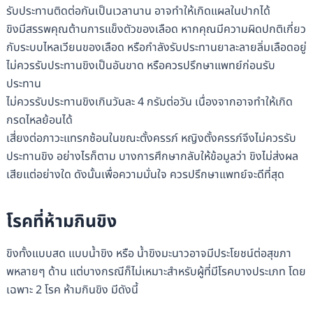
รับประทานติดต่อกันเป็นเวลานาน อาจทำให้เกิดแผลในปากได้
ขิงมีสรรพคุณต้านการแข็งตัวของเลือด หากคุณมีความผิดปกติเกี่ยว
กับระบบไหลเวียนของเลือด หรือกำลังรับประทานยาละลายลิ่มเลือดอยู่
ไม่ควรรับประทานขิงเป็นอันขาด หรือควรปรึกษาแพทย์ก่อนรับ
ประทาน
ไม่ควรรับประทานขิงเกินวันละ 4 กรัมต่อวัน เนื่องจากอาจทำให้เกิด
กรดไหลย้อนได้
เสี่ยงต่อภาวะแทรกซ้อนในขณะตั้งครรภ์ หญิงตั้งครรภ์จึงไม่ควรรับ
ประทานขิง อย่างไรก็ตาม บางการศึกษากลับให้ข้อมูลว่า ขิงไม่ส่งผล
เสียแต่อย่างใด ดังนั้นเพื่อความมั่นใจ ควรปรึกษาแพทย์จะดีที่สุด
โรคที่ห้ามกินขิง
ขิงทั้งแบบสด แบบน้ำขิง หรือ น้ำขิงมะนาวอาจมีประโยชน์ต่อสุขภา
พหลายๆ ด้าน แต่บางกรณีก็ไม่เหมาะสำหรับผู้ที่มีโรคบางประเภท โดย
เฉพาะ 2 โรค ห้ามกินขิง มีดังนี้