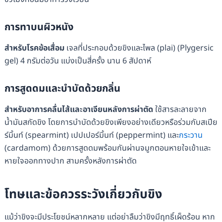
การทาบนผิวหนัง
สำหรับโรคข้อเสื่อม
เจลที่ประกอบด้วยขิงและไพล (plai) (Plygersic
gel) 4 กรัมต่อวัน แบ่งเป็นสี่ครั้ง นาน 6 สัปดาห์
การสูดดมและบำบัดด้วยกลิ่น
สำหรับอาการคลื่นไส้และอาเจียนหลังการผ่าตัด
ใช้สารละลายจาก
น้ำมันสกัดขิง โดยการบำบัดด้วยขิงเพียงอย่างเดียวหรือร่วมกับสเปีย
ร์มิ้นท์ (spearmint) เปปเปอร์มิ้นท์ (peppermint) และ
กระวาน
(cardamom) ด้วยการสูดดมพร้อมกันผ่านจมูกตอนหายใจเข้าและ
หายใจออกทางปาก สามครั้งหลังการผ่าตัด
โทษและข้อควรระวังเกี่ยวกับขิง
แม้ว่าขิงจะมีประโยชน์หลากหลาย แต่อย่าลืมว่าขิงมีฤทธิ์เผ็ดร้อน หาก