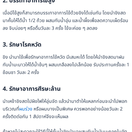
2.
บรรเทาอาการไข้สูง
เมื่อมีไข้สูงก็สามารถบรรเทาอาการไข้ด้วยขิงได้เช่นกัน โดยนำขิงสด
มาคั้นให้ได้น้ำ 1/2 ถ้วย ผสมกับน้ำอุ่น และน้ำผึ้งเพื่อลดความเผ็ดร้อน
ลง จิบบ่อยๆ หรือดื่มวันละ 3 ครั้ง ไข้จะค่อย ๆ ลดลง
3.
รักษาโรคหวัด
ขิง นำมาใช้เพื่อรักษาอาการไข้หวัด มีเสมหะได้ โดยให้นำขิงสดมาฝน
กับน้ำมะนาวให้ได้น้ำข้นๆ ผสมเกลือลงไปเล็กน้อย รับประทานครั้งละ 1
ช้อนชา วันละ 2 ครั้ง
4.
รักษาอาการศีรษะล้าน
นำเหง้าขิงสดไปผิงไฟให้อุ่นจัด แล้วนำมาตำให้แหลกก่อนจะนำไปพอก
บริเวณที่
ผมร่วง
หรือผมบางเป็นพิเศษ ควรพอกอย่างน้อยวันละ 2
ครั้งติดต่อกัน 1 สัปดาห์จึงจะเห็นผล
ถ้าหากไม่สะดวกจะใช้วิธีนี้ให้คั้นน้ำขิงนำมาผสมกับน้ำมันมะกอกในอัต