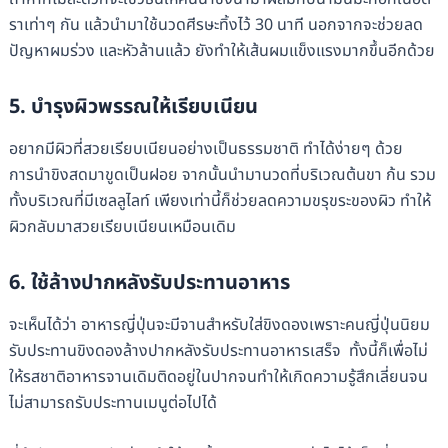
ราเท่าๆ กัน แล้วนำมาใช้นวดศีรษะทิ้งไว้ 30 นาที นอกจากจะช่วยลด
ปัญหาผมร่วง และหัวล้านแล้ว ยังทำให้เส้นผมแข็งแรงมากขึ้นอีกด้วย
5.
บำรุงผิวพรรณให้เรียบเนียน
อยากมีผิวที่สวยเรียบเนียนอย่างเป็นธรรมชาติ ทำได้ง่ายๆ ด้วย
การนำขิงสดมาขูดเป็นฝอย จากนั้นนำมานวดที่บริเวณต้นขา ก้น รวม
ทั้งบริเวณที่มีเซลลูไลท์ เพียงเท่านี้ก็ช่วยลดความขรุขระของผิว ทำให้
ผิวกลับมาสวยเรียบเนียนเหมือนเดิม
6.
ใช้ล้างปากหลังรับประทานอาหาร
จะเห็นได้ว่า อาหารญี่ปุ่นจะมีจานสำหรับใส่ขิงดองเพราะคนญี่ปุ่นนิยม
รับประทานขิงดองล้างปากหลังรับประทานอาหารเสร็จ ทั้งนี้ก็เพื่อไม่
ให้รสชาติอาหารจานเดิมติดอยู่ในปากจนทำให้เกิดความรู้สึกเลี่ยนจน
ไม่สามารถรับประทานเมนูต่อไปได้