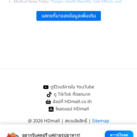
Medical News Today:
“Ginger: Health Benefits, Side Effects, and
Research”
แสดงที่มาของข้อมูลเพิ่มเติม
NCBI:
“The Impact of Ginger in Cancer Prevention and Treatment”
.
NIH:
“Ginger – NCCIH”
.
ดูรีวิวบริการใน YouTube
ดู TikTok ที่ตลกมาก
ช้อปที่ HDmall.co.th
โหลดแอป HDmall
@ 2026 HDmall | สงวนลิขสิทธิ์ |
Sitemap
หา
คลินิกใกล้บ้าน
:
ออกใบรับรองแพทย์
|
ตรวจรักษาไข้หวัด
|
ตรวจสุขภาพทั่วไป
อยากรู้แคลอรี แค่ถ่ายรูปอาหาร!
ดาวน์โหลด