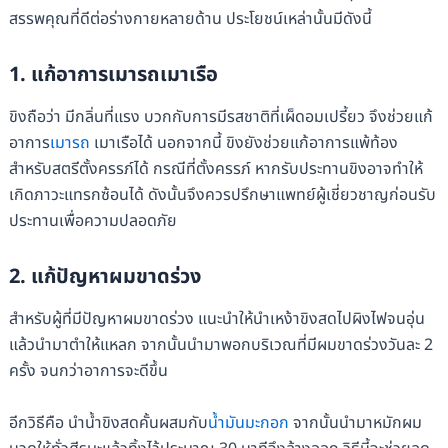
สรรพคุณที่ดีต่อร่างกายหลายด้าน ประโยชน์เหล่านั้นมีดังนี้
1.
แก้อาการเมารถเมาเรือ
ขิงถือว่า มีกลิ่นที่แรง บวกกับการมีรสชาติที่เผ็ดอมเปรี้ยว จึงช่วยแก้
อาการ
เมารถ
เมาเรือได้ นอกจากนี้ ขิงยังช่วยแก้อาการแพ้ท้อง
สำหรับสตรีตั้งครรภ์ได้ กรณีที่ตั้งครรภ์ หากรับประทานขิงอาจทำให้
เกิดภาวะแทรกซ้อนได้ ดังนั้นจึงควรปรึกษาแพทย์ผู้เชี่ยวชาญก่อนรับ
ประทานเพื่อความปลอดภัย
2.
แก้ปัญหาผมขาดร่วง
สำหรับผู้ที่มีปัญหาผมขาดร่วง แนะนำให้นำเหง้าขิงสดไปผิงไฟจนอุ่น
แล้วนำมาตำให้แหลก จากนั้นนำมาพอกบริเวณที่มีผมขาดร่วงวันละ 2
ครั้ง จนกว่าอาการจะดีขึ้น
อีกวิธีคือ นำน้ำขิงสดคั้นผสมกับ
น้ำมันมะกอก
จากนั้นนำมาหมักผม