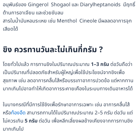
อนุพันธ์ของ Gingerol Shogaol และ Diarylheptanoids มีฤทธิ์
ต้านการอาเจียน และช่วยขับลม
สารในน้ำมันหอมระเหย เช่น Menthol Cineole มีผลลดอาการจุก
เสียดได้
ขิง ควรทานวันละไม่เกินกี่กรัม ?
โดยทั่วไปแล้ว การทานขิงในปริมาณประมาณ
1–3 กรัม
ต่อวันถือว่า
เป็นปริมาณที่ปลอดภัยสำหรับผู้ใหญ่เพื่อใช้ประโยชน์จากขิงเพื่อ
สุขภาพ เช่น ลดอาการคลื่นไส้หรือบรรเทาอาการปวดข้อ แต่หากทาน
มากเกินไปอาจทำให้เกิดอาการระคายเคืองในระบบทางเดินอาหารได้
ในบางกรณีที่มีการใช้ขิงเพื่อรักษาอาการเฉพาะ เช่น อาการคลื่นไส้
หรือ
ท้องอืด
สามารถทานได้ในปริมาณประมาณ 2–5 กรัม ต่อวัน แต่
ไม่ควรเกิน
5 กรัม
ต่อวัน เพื่อหลีกเลี่ยงผลข้างเคียงจากการทานขิง
มากเกินไป