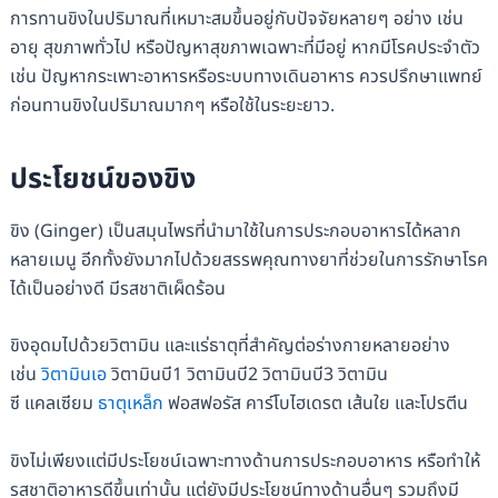
การทานขิงในปริมาณที่เหมาะสมขึ้นอยู่กับปัจจัยหลายๆ อย่าง เช่น
อายุ สุขภาพทั่วไป หรือปัญหาสุขภาพเฉพาะที่มีอยู่ หากมีโรคประจำตัว
เช่น ปัญหากระเพาะอาหารหรือระบบทางเดินอาหาร ควรปรึกษาแพทย์
ก่อนทานขิงในปริมาณมากๆ หรือใช้ในระยะยาว.
ประโยชน์ของขิง
ขิง (Ginger) เป็นสมุนไพรที่นำมาใช้ในการประกอบอาหารได้หลาก
หลายเมนู อีกทั้งยังมากไปด้วยสรรพคุณทางยาที่ช่วยในการรักษาโรค
ได้เป็นอย่างดี มีรสชาติเผ็ดร้อน
ขิงอุดมไปด้วยวิตามิน และแร่ธาตุที่สำคัญต่อร่างกายหลายอย่าง
เช่น
วิตามินเอ
วิตามินบี1 วิตามินบี2 วิตามินบี3 วิตามิน
ซี แคลเซียม
ธาตุเหล็ก
ฟอสฟอรัส คาร์โบไฮเดรต เส้นใย และโปรตีน
ขิงไม่เพียงแต่มีประโยชน์เฉพาะทางด้านการประกอบอาหาร หรือทำให้
รสชาติอาหารดีขึ้นเท่านั้น แต่ยังมีประโยชน์ทางด้านอื่นๆ รวมถึงมี