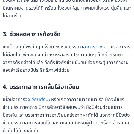
นวดให้ทั่วศีรษะแล้วทิ้งไว้ประมาณ 30 นาทีจึงล้างออก วิธีนี้จะช่วยลด
ปัญหาผมขาดร่วงได้ดี พร้อมทั้งช่วยให้สุขภาพผมแข็งแรง นุ่มลื่น และ
ไม่ขาดง่าย
3.
ช่วยลดอาการท้องอืด
ขิงเป็นสมุนไพรที่มีฤทธิ์ร้อน ขิงช่วยบรรเทา
อาการท้องอืด
หรืออาหาร
ไม่ย่อยได้ เพียงแค่จิบน้ำขิง หรือจะรับประทานสดๆ ก็จะช่วยรักษา
อาการดังกล่าวได้แล้ว อีกทั้งขิงยังช่วยขับลม ช่วยกระตุ้นการทำงาน
ของลำไส้อย่างมีประสิทธิภาพได้ด้วย
4.
บรรเทาอาการคลื่นไส้อาเจียน
เมื่อมีอาการ
วิงเวียนศีรษะ
หรือเกิดอาการเมารถเมาเรือ มักจะใช้ขิง
ช่วยบรรเทาอาการ มีการศึกษาวิจัยค้นพบว่า ขิงมีส่วนช่วยในการ
ป้องกัน และบรรเทาอาการอาเจียนหลังจากผ่าตัดได้ นอกจากนี้ขิงยัง
ช่วยบรรเทาอาการคลื่นไส้ และอาเจียนสำหรับผู้ป่วยมะเร็งที่เข้ารับเคมี
บำบัดได้ด้วยเช่นกัน