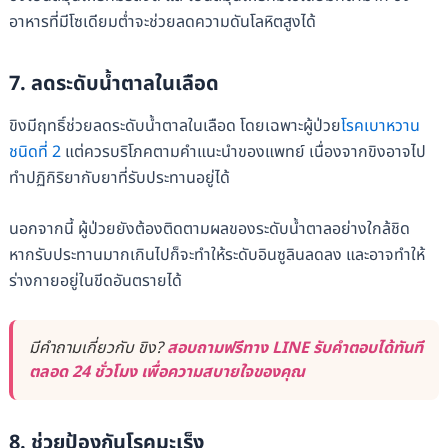
อาหารที่มีโซเดียมต่ำจะช่วยลดความดันโลหิตสูงได้
7. ลดระดับน้ำตาลในเลือด
ขิงมีฤทธิ์ช่วยลดระดับน้ำตาลในเลือด โดยเฉพาะผู้ป่วย
โรคเบาหวาน
ชนิดที่ 2
แต่ควรบริโภคตามคำแนะนำของแพทย์ เนื่องจากขิงอาจไป
ทำปฏิกิริยากับยาที่รับประทานอยู่ได้
นอกจากนี้ ผู้ป่วยยังต้องติดตามผลของระดับน้ำตาลอย่างใกล้ชิด
หากรับประทานมากเกินไปก็จะทำให้ระดับอินซูลินลดลง และอาจทำให้
ร่างกายอยู่ในขีดอันตรายได้
มีคำถามเกี่ยวกับ ขิง?
สอบถามฟรีทาง LINE รับคำตอบได้ทันที
ตลอด 24 ชั่วโมง เพื่อความสบายใจของคุณ
8.
ช่วยป้องกันโรคมะเร็ง