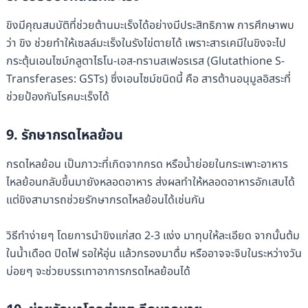
ขิงมีคุณสมบัติที่ช่วยต้านมะเร็งได้อย่างมีประสิทธิภาพ การศึกษาพบ
ว่า ขิง ช่วยทำให้เซลล์มะเร็งในรังไข่ตายได้ เพราะสารเคมีในขิงจะไป
กระตุ้นเอนไซม์กลูตาไธโน-เอส-ทรานสเฟอรเรส (Glutathione S-
Transferases: GSTs) ซึ่งเอนไซม์ชนิดนี้ คือ สารต้านอนุมูลอิสระที่
ช่วยป้องกันโรคมะเร็งได้
9.
รักษากรดไหลย้อน
กรดไหลย้อน เป็นภาวะที่เกิดจากกรด หรือน้ำย่อยในกระเพาะอาหาร
ไหลย้อนกลับขึ้นมายังหลอดอาหาร ส่งผลทำให้หลอดอาหารอักเสบได้
แต่ขิงสามารถช่วยรักษากรดไหลย้อนได้เช่นกัน
วิธีทำง่ายๆ โดยการนำขิงแก่สด 2-3 แง่ง มาทุบให้ละเอียด จากนั้นต้ม
ในน้ำเดือด ปิดไฟ รอให้อุ่น แล้วกรองมาดื่ม หรืออาจจะจิบในระหว่างวัน
บ่อยๆ จะช่วยบรรเทาอาการกรดไหลย้อนได้