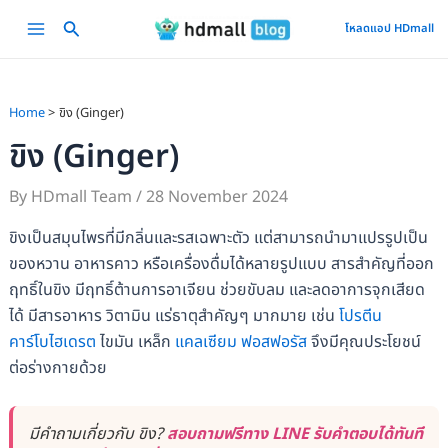
Skip
Main
โหลดแอป HDmall
to
Menu
content
Home
ขิง (Ginger)
ขิง (Ginger)
By
HDmall Team
/
28 November 2024
ขิงเป็นสมุนไพรที่มีกลิ่นและรสเฉพาะตัว แต่สามารถนำมาแปรรูปเป็น
ของหวาน อาหารคาว หรือเครื่องดื่มได้หลายรูปแบบ สารสำคัญที่ออก
ฤทธิ์ในขิง มีฤทธิ์ต้านการอาเจียน ช่วยขับลม และลดอาการจุกเสียด
ได้ มีสารอาหาร วิตามิน แร่ธาตุสำคัญๆ มากมาย เช่น
โปรตีน
คาร์โบไฮเดรต
ไขมัน เหล็ก
แคลเซียม
ฟอสฟอรัส
จึงมีคุณประโยชน์
ต่อร่างกายด้วย
มีคำถามเกี่ยวกับ ขิง?
สอบถามฟรีทาง LINE รับคำตอบได้ทันที