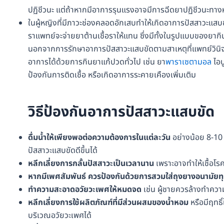
ปฏิชีวนะ แต่ถ้าหากมีอาการรุนแรงอาจมีการฉีดยาปฏิชีวนะทาง
ในผู้หญิงที่มีภาวะช่องคลอดอักเสบทำให้เกิดอาการปัสสาวะแสบขัด
ราแพทย์จะจ่ายยาต้านเชื้อราให้แทน ซึ่งมีทั้งในรูปแบบของยา
นอกจากการรักษาอาการปัสสาวะแสบขัดตามสาเหตุที่แพทย์วินิจ
อาการได้ด้วยการกินยาแก้ปวดทั่วไป เช่น ยา
พาราเซตามอล
ไอบ
ป้องกันการติดเชื้อ หรือเกิดอาการระคายเคืองเพิ่มเติม
วิธีป้องกันอาการปัสสาวะแสบขัด
ดื่มน้ำให้เพียงพอต่อความต้องการในแต่ละวัน
อย่างน้อย 8-10 
ปัสสาวะแสบขัดดีขึ้นได้
หลีกเลี่ยงการกลั้นปัสสาวะเป็นเวลานาน
เพราะอาจทำให้เชื้อโร
หากมีเพศสัมพันธ์ ควรป้องกันด้วยการสวมใส่ถุงยางอนามัยทุ
ทำความสะอาดอวัยวะเพศให้หมดจด
เช่น ผู้ชายควรล้างทำความ
หลีกเลี่ยงการใช้ผลิตภัณฑ์ที่มีส่วนผสมของน้ำหอม
หรือมีฤทธ
บริเวณอวัยวะเพศได้