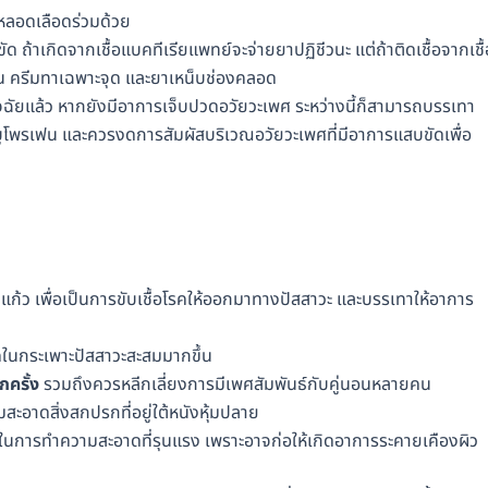
หลอดเลือดร่วมด้วย
 ถ้าเกิดจากเชื้อแบคทีเรียแพทย์จะจ่ายยาปฏิชีวนะ แต่ถ้าติดเชื้อจากเชื้
กิน ครีมทาเฉพาะจุด และยาเหน็บช่องคลอด
ฉัยแล้ว หากยังมีอาการเจ็บปวดอวัยวะเพศ ระหว่างนี้ก็สามารถบรรเทา
ูโพรเฟน และควรงดการสัมผัสบริเวณอวัยวะเพศที่มีอาการแสบขัดเพื่อ
แก้ว เพื่อเป็นการขับเชื้อโรคให้ออกมาทางปัสสาวะ และบรรเทาให้อาการ
คในกระเพาะปัสสาวะสะสมมากขึ้น
กครั้ง
รวมถึงควรหลีกเลี่ยงการมีเพศสัมพันธ์กับคู่นอนหลายคน
สะอาดสิ่งสกปรกที่อยู่ใต้หนังหุ้มปลาย
ิ์ในการทำความสะอาดที่รุนแรง เพราะอาจก่อให้เกิดอาการระคายเคืองผิว