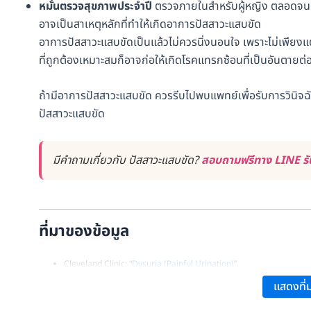
หมั่นตรวจสุขภาพประจำปี
ตรวจภายในสำหรับผู้หญิง ตลอดจนตร
อาจเป็นสาเหตุหลักที่ทำให้เกิดอาการปัสสาวะแสบขัด
อาการปัสสาวะแสบขัดเป็นแล้วไม่ควรนิ่งนอนใจ เพราะไม่เพียงแต
ที่ถูกต้องเหมาะสมก็อาจก่อให้เกิดโรคแทรกซ้อนที่เป็นอันตายต
ถ้ามีอาการปัสสาวะแสบขัด ควรรีบไปพบแพทย์เพื่อรับการวินิ
ปัสสาวะแสบขัด
มีคำถามเกี่ยวกับ ปัสสาวะแสบขัด?
สอบถามฟรีทาง LINE รับ
ที่มาของข้อมูล
Cleveland Clinic:
“Dysuria (Painful Urination)”
.
Exta:
“ปัสสาวะแสบขัด เกิดจากอะไร เช็กอาการเสี่ยงที่ไม่ควรปล่อยไว้”
.
แสดงที่ม
Medical News Today:
“What Causes Painful Urination (Dysuria)?”