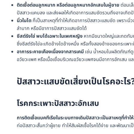
ติดเชื้อต่อมลูกหมาก หรือต่อมลูกหมากอักเสบในผู้ชาย
ต่อมเล็
ปัสสาวะแคบลง และส่งผลให้เกิดอาการแสบขัดรวมถึงอาจเกิดปัญห
นิ่วในไต
ก็เป็นสาเหตุที่ทำให้เกิดอาการปัสสาวะแสบขัด เพราะนิ่
ลำบาก หรือมีอาการปัสสาวะแสบขัดได้
ซีสต์รังไข่ พบได้เฉพาะในเพศหญิง
หากมีขนาดใหญ่และกดทับกร
ซึ่งซีสต์รังไข่จะเกิดข้างใดข้างหนึ่ง หรือทั้งสองข้างของกระเพาะ
อาการระคายเคืองเนื่องจากสารเคมี
เช่น น้ำหอมในผลิตภัณฑ์ด
อวัยวะเพศ หรือเนื้อเยื่อบริเวณอวัยวะเพศจนมีอาการอักเสบ และยิ
ปัสสาวะแสบขัดเสี่ยงเป็นโรคอะไร
โรคกระเพาะปัสสาวะอักเสบ
การติดเชื้อแบคทีเรียในระบบทางเดินปัสสาวะเป็นสาเหตุที่ทำใ
ท่อปัสสาวะสั้นกว่าผู้ชาย ทำให้สัมผัสเชื้อโรคได้ง่าย และพัฒนาเ