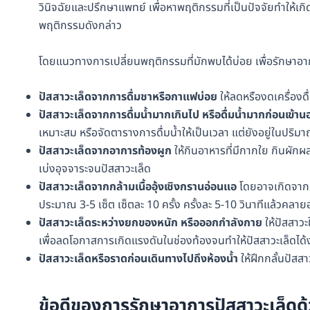
วินิจฉัยและปรึกษาแพทย์ เพื่อหาพฤติกรรมที่เป็นปัจจัยทำให้เ
พฤติกรรมดังกล่าว
โดยแนวทางการเปลี่ยนพฤติกรรมที่มักพบได้บ่อย เพื่อรักษาอาก
ปัสสาวะเล็ดจากการดื่มชาหรือกาแฟบ่อย
ให้ลดหรืองดเครื่องดื่ม
ปัสสาวะเล็ดจากการดื่มน้ำมากเกินไป หรือดื่มน้ำมากก่อนเข้
เหมาะสม หรือจัดตารางการดื่มน้ำให้เป็นเวลา แต่ยังอยู่ในปร
ปัสสาวะเล็ดจากอาการท้องผูก
ให้กินอาหารที่มีกากใย กินผักผล
เบ่งอุจจาระจนปัสสาวะเล็ด
ปัสสาวะเล็ดจากกล้ามเนื้ออุ้งเชิงกรานอ่อนแอ
โดยอาจเกิดจากปร
ประมาณ 3-5 เซ็ต เซ็ตละ 10 ครั้ง ครั้งละ 5-10 วินาทีแล้วคล
ปัสสาวะเล็ดระหว่างยกของหนัก หรือออกกำลังกาย
ให้ปัสสาว
เพื่อลดโอกาสการเกิดแรงดันในช่องท้องจนทำให้ปัสสาวะเล็ดได้
ปัสสาวะเล็ดหรือราดก่อนเดินทางไปถึงห้องน้ำ
ให้ฝึกกลั้นปัสส
ข้อดีของการรักษาอาการปัสสาวะเล็ดด