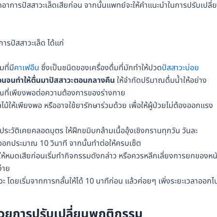
กิดอาการปัสสาวะเล็ดเสียก่อน จากนั้นแพทย์จะให้คำแนะนำในการปรับเปลี่
ารปัสสาวะเล็ด ได้แก่
ที่มี
คาเฟอีน
ซึ่งเป็นชนิดของเครื่องดื่มที่มักทำให้ปวด
ปัสสาวะบ่อย
านอนจนทำให้ตื่นมาปัสสาวะตอนกลางคืน
ให้จำกัดปริมาณดื่มน้ำให้อย่าง
ิมาณที่เพียงพอต่อความต้องการของร่างกาย
ไม้ให้เพียงพอ หรืออาจใช้ยารักษาร่วมด้วย เพื่อให้ผู้ป่วยไม่ต้องออกแรง
ะวัติเคยคลอดบุตร ให้ฝึกขมิบกล้ามเนื้ออุ้งเชิงกรานทุกวัน วันละ
ายออกประมาณ 10 วินาที จากนั้นทำต่อให้ครบเซ็ต
ะให้หมดเสียก่อนเริ่มทำกิจกรรมดังกล่าว หรือควรหลีกเลี่ยงการยกของหน
ง่าย
าวะ โดยเริ่มจากการกลั้นให้ได้ 10 นาทีก่อน แล้วค่อยๆ เพิ่งระยะเวลาออกไ
้วยการปรับเปลี่ยนพฤติกรรม