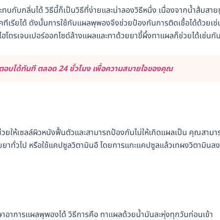
ับกลิ่นได้ วิธีนี้ก็เป็นวิธีที่ง่ายและน่าลองวิธีหนึ่ง เนื่องจากน้ำส้มสายช
ีเรียได้ ดังนั้นการใช้กับแผลพุพองจึงช่วยป้องกันการติดเชื้อได้ด้วยเช่
ช้ไฮโดรเจนเปอร์ออกไซด์ล้างแผลและทาด้วยยาขี้ผึ้งทาแผลก็ช่วยได้เช่นกั
อบได้ทันที ตลอด 24 ชั่วโมง เพื่อความสบายใจของคุณ
งจะช่วยให้เซลล์ผิวหนังฟื้นตัวและสามารถป้องกันไม่ให้เกิดแผลเป็น คุณสาม
ขายยาทั่วไป หรือใช้แคปซูลวิตามินอี โดยการแกะแคปซูลแล้วเทผงวิตามินลง
รักษาอาการแผลพุพองได้ วิธีการคือ ทาแผลด้วยน้ำมันละหุ่งทุกวันก่อนเข้า