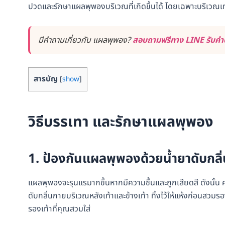
ปวดและรักษาแผลพุพองบริเวณที่เกิดขึ้นได้ โดยเฉพาะบริเวณเท่
มีคำถามเกี่ยวกับ แผลพุพอง?
สอบถามฟรีทาง LINE รับคำต
สารบัญ
[
show
]
วิธีบรรเทา และรักษาแผลพุพอง
1. ป้องกันแผลพุพองด้วยน้ำยาดับกลิ
แผลพุพองจะรุนแรมากขึ้นหากมีความชื้นและถูกเสียดสี ดังนั้น 
ดับกลิ่นกายบริเวณหลังเท้าและข้างเท้า ทิ้งไว้ให้แห้งก่อนสว
รองเท้าที่คุณสวมใส่