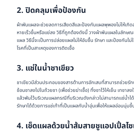
2. ปิดคลุมเพื่อป้องกัน
ผ้าพันแผลจะช่วยลดการเสียดสีและป้องกันแผลพุพองไม่ให้เกิดอา
หายเร็วขึ้นหรือแย่ลง วิธีที่ถูกต้องดังนี้ วางผ้าพันแผลในลั
แผล วิธีนี้จะเป็นการปล่อยแผลไม่ให้อับชื้น รักษา และป้องกัน
โรคที่เป็นสาเหตุของการติดเชื้อ
3. แช่ในน้ำชาเขียว
ชาเขียวมีส่วนประกอบของสารต้านการอักเสบที่สามารถช่วยรักษ
ช้อนชาลงไปในถ้วยชา (เพื่อช่วยฆ่าเชื้อ) ทิ้งชาไว้ให้เย็น เทชาลง
แล้วพันไว้บริเวณแผลกรณีที่บริเวณดังกล่าวไม่สามารถแช่น้ำไ
รักษาได้ด้วยการแช่เท้าที่เป็นแผลกับน้ำอุ่นเพื่อให้แผลอ่อนน
4. เช็ดแผลด้วยน้ำส้มสายชูแอปเปิ้ลไซ