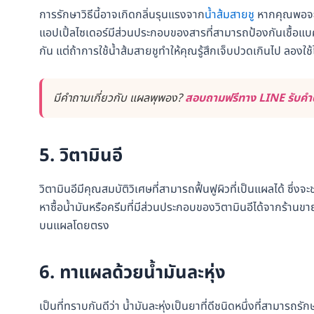
การรักษาวิธีนี้อาจเกิดกลิ่นรุนแรงจาก
น้ำส้มสายชู
หากคุณพอจะทนก
แอปเปิ้ลไซเดอร์มีส่วนประกอบของสารที่สามารถป้องกันเชื้อแบคท
กัน แต่ถ้าการใช้น้ำส้มสายชูทำให้คุณรู้สึกเจ็บปวดเกินไป ลองใ
มีคำถามเกี่ยวกับ แผลพุพอง?
สอบถามฟรีทาง LINE รับคำต
5. วิตามินอี
วิตามินอีมีคุณสมบัติวิเศษที่สามารถฟื้นฟูผิวที่เป็นแผลได้ ซึ่
หาซื้อน้ำมันหรือครีมที่มีส่วนประกอบของวิตามินอีได้จากร้าน
บนแผลโดยตรง
6. ทาแผลด้วยน้ำมันละหุ่ง
เป็นที่ทราบกันดีว่า น้ำมันละหุ่งเป็นยาที่ดีชนิดหนึ่งที่สามารถ