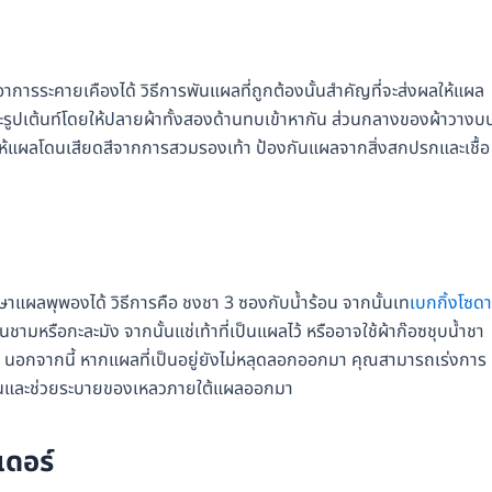
การระคายเคืองได้ วิธีการพันแผลที่ถูกต้องนั้นสำคัญที่จะส่งผลให้แผล
กษณะรูปเต้นท์โดยให้ปลายผ้าทั้งสองด้านทบเข้าหากัน ส่วนกลางของผ้าวางบ
ไม่ให้แผลโดนเสียดสีจากการสวมรองเท้า ป้องกันแผลจากสิ่งสกปรกและเชื้อ
าแผลพุพองได้ วิธีการคือ ชงชา 3 ซองกับน้ำร้อน จากนั้นเท
เบกกิ้งโซดา
ในชามหรือกะละมัง จากนั้นแช่เท้าที่เป็นแผลไว้ หรืออาจใช้ผ้าก๊อซชุบน้ำชา
ด้ นอกจากนี้ หากแผลที่เป็นอยู่ยังไม่หลุดลอกออกมา คุณสามารถเร่งการ
ุ่มขึ้นและช่วยระบายของเหลวภายใต้แผลออกมา
เดอร์