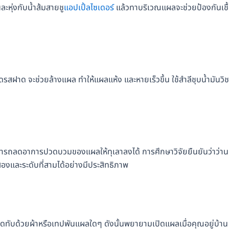
ะหุ่งกับน้ำส้มสายชู
แอปเปิ้ลไซเดอร์
แล้วทาบริเวณแผลจะช่วยป้องกันเชื
สฝาด จะช่วยล้างแผล ทำให้แผลแห้ง และหายเร็วขึ้น ใช้สำลีชุบน้ำมันวิช
มารถลดอาการปวดบวมของแผลให้ทุเลาลงได้ การศึกษาวิจัยยืนยันว่าว่าน
องและระดับที่สามได้อย่างมีประสิทธิภาพ
ิดทับด้วยผ้าหรือเทปพันแผลใดๆ ดังนั้นพยายามเปิดแผลเมื่อคุณอยู่บ้าน