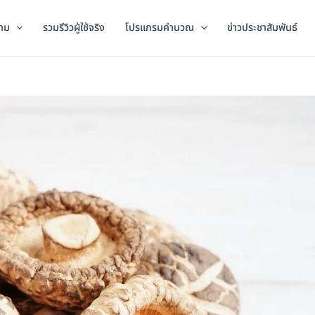
าม
รวมรีวิวผู้ใช้จริง
โปรแกรมคำนวณ
ข่าวประชาสัมพันธ์