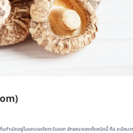
oom)
ถิ่นกำเนิดอยู่ในแถบเอเชียตะวันออก ลักษณะของเห็ดชนิดนี้ คือ จะมีหมว