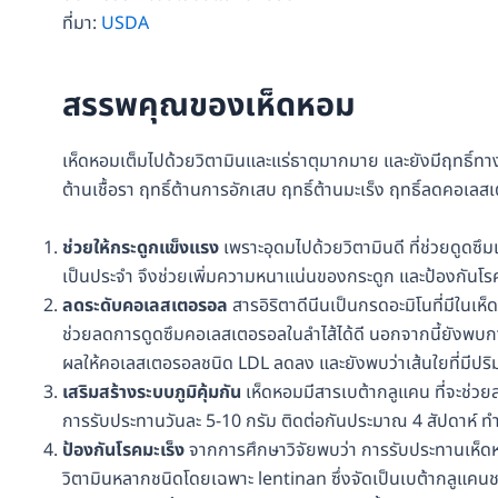
ที่มา:
USDA
สรรพคุณของเห็ดหอม
เห็ดหอมเต็มไปด้วยวิตามินและแร่ธาตุมากมาย และยังมีฤทธิ์ทางช
ต้านเชื้อรา ฤทธิ์ต้านการอักเสบ ฤทธิ์ต้านมะเร็ง ฤทธิ์ลดคอเลส
ช่วยให้กระดูกแข็งแรง
เพราะอุดมไปด้วยวิตามินดี ที่ช่วยดูด
เป็นประจำ จึงช่วยเพิ่มความหนาแน่นของกระดูก และป้องกันโรคเ
ลดระดับคอเลสเตอรอล
สารอิริตาดีนีนเป็นกรดอะมิโนที่มีในเ
ช่วยลดการดูดซึมคอเลสเตอรอลในลำไส้ได้ดี นอกจากนี้ยังพบการ
ผลให้คอเลสเตอรอลชนิด LDL ลดลง และยังพบว่าเส้นใยที่มีปริ
เสริมสร้างระบบภูมิคุ้มกัน
เห็ดหอมมีสารเบต้ากลูแคน ที่จะช่วย
การรับประทานวันละ 5-10 กรัม ติดต่อกันประมาณ 4 สัปดาห์ ทำให้
ป้องกันโรคมะเร็ง
จากการศึกษาวิจัยพบว่า การรับประทานเห็ดหอ
วิตามินหลากชนิดโดยเฉพาะ lentinan ซึ่งจัดเป็นเบต้ากลูแคนชนิดห