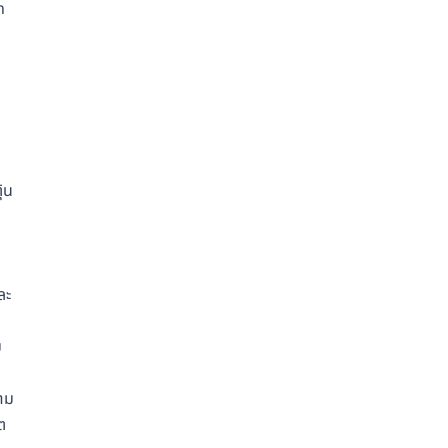
n
้น
ละ
ม
าม
ต