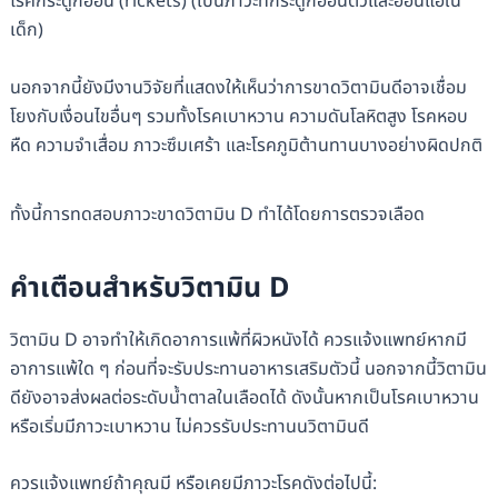
โรคกระดูกอ่อน (rickets) (เป็นภาวะที่กระดูกอ่อนตัวและอ่อนแอใน
เด็ก)
นอกจากนี้ยังมีงานวิจัยที่แสดงให้เห็นว่าการขาดวิตามินดีอาจเชื่อม
โยงกับเงื่อนไขอื่นๆ รวมทั้งโรคเบาหวาน ความดันโลหิตสูง โรคหอบ
หืด ความจำเสื่อม ภาวะซึมเศร้า และโรคภูมิต้านทานบางอย่างผิดปกติ
ทั้งนี้การทดสอบภาวะขาดวิตามิน D ทำได้โดยการตรวจเลือด
คำเตือนสำหรับวิตามิน D
วิตามิน D อาจทำให้เกิดอาการแพ้ที่ผิวหนังได้ ควรแจ้งแพทย์หากมี
อาการแพ้ใด ๆ ก่อนที่จะรับประทานอาหารเสริมตัวนี้ นอกจากนี้วิตามิน
ดียังอาจส่งผลต่อระดับน้ำตาลในเลือดได้ ดังนั้นหากเป็นโรคเบาหวาน
หรือเริ่มมีภาวะเบาหวาน ไม่ควรรับประทานนวิตามินดี
ควรแจ้งแพทย์ถ้าคุณมี หรือเคยมีภาวะโรคดังต่อไปนี้: