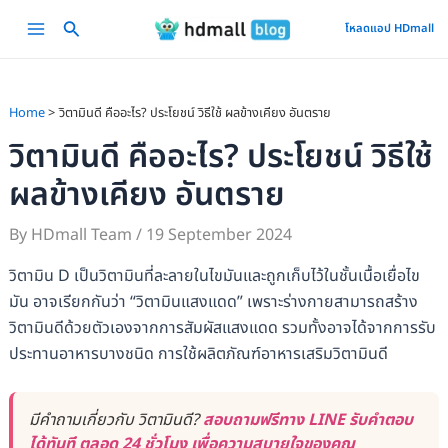
Skip
Main
โหลดแอป HDmall
to
Menu
content
Home
วิตามินดี คืออะไร? ประโยชน์ วิธีใช้ ผลข้างเคียง อันตราย
วิตามินดี คืออะไร? ประโยชน์ วิธีใช้
ผลข้างเคียง อันตราย
By
HDmall Team
/
19 September 2024
วิตามิน D เป็นวิตามินที่ละลายในไขมันและถูกเก็บไว้ในชั้นเนื้อเยื่อไข
มัน อาจเรียกกันว่า “วิตามินแสงแดด” เพราะร่างกายสามารถสร้าง
วิตามินดีด้วยตัวเองจากการสัมผัสแสงแดด รวมทั้งอาจได้จากการรับ
ประทานอาหารบางชนิด การใช้ผลิตภัณฑ์อาหารเสริมวิตามินดี
มีคำถามเกี่ยวกับ วิตามินดี?
สอบถามฟรีทาง LINE รับคำตอบ
ได้ทันที ตลอด 24 ชั่วโมง เพื่อความสบายใจของคุณ