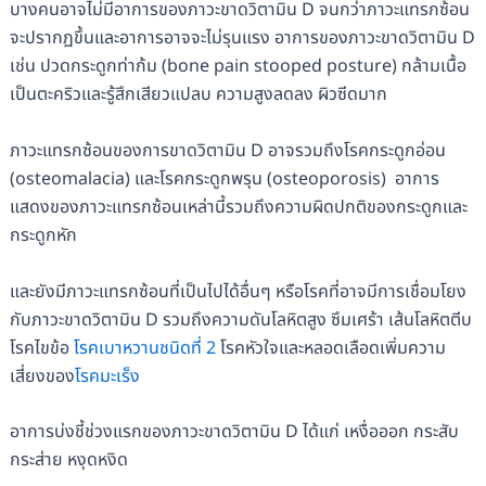
บางคนอาจไม่มีอาการของภาวะขาดวิตามิน D จนกว่าภาวะแทรกซ้อน
จะปรากฏขึ้นและอาการอาจจะไม่รุนแรง อาการของภาวะขาดวิตามิน D
เช่น ปวดกระดูกท่าก้ม (bone pain stooped posture) กล้ามเนื้อ
เป็นตะคริวและรู้สึกเสียวแปลบ ความสูงลดลง ผิวซีดมาก
ภาวะแทรกซ้อนของการขาดวิตามิน D อาจรวมถึงโรคกระดูกอ่อน
(osteomalacia) และโรคกระดูกพรุน (osteoporosis) อาการ
แสดงของภาวะแทรกซ้อนเหล่านี้รวมถึงความผิดปกติของกระดูกและ
กระดูกหัก
และยังมีภาวะแทรกซ้อนที่เป็นไปได้อื่นๆ หรือโรคที่อาจมีการเชื่อมโยง
กับภาวะขาดวิตามิน D รวมถึงความดันโลหิตสูง ซึมเศร้า เส้นโลหิตตีบ
โรคไขข้อ
โรคเบาหวานชนิดที่ 2
โรคหัวใจและหลอดเลือดเพิ่มความ
เสี่ยงของ
โรคมะเร็ง
อาการบ่งชี้ช่วงแรกของภาวะขาดวิตามิน D ได้แก่ เหงื่อออก กระสับ
กระส่าย หงุดหงิด