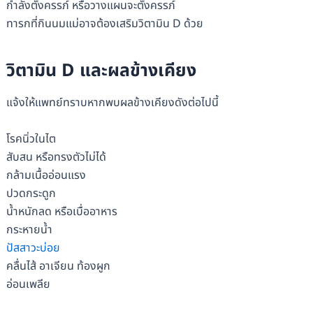
กำลังตั้งครรภ์ หรือวางแผนจะตั้งครรภ์
ทารกที่กินนมแม่อาจต้องเสริมวิตามิน D ด้วย
วิตามิน D และผลข้างเคียง
แจ้งให้แพทย์ทราบหากพบผลข้างเคียงดังต่อไปนี้
โรคนิ่วในไต
สับสน หรือทรงตัวไม่ได้
กล้ามเนื้ออ่อนแรง
ปวดกระดูก
น้ำหนักลด หรือเบื่ออาหาร
กระหายน้ำ
ปัสสาวะบ่อย
คลื่นไส้ อาเจียน ท้องผูก
อ่อนเพลีย