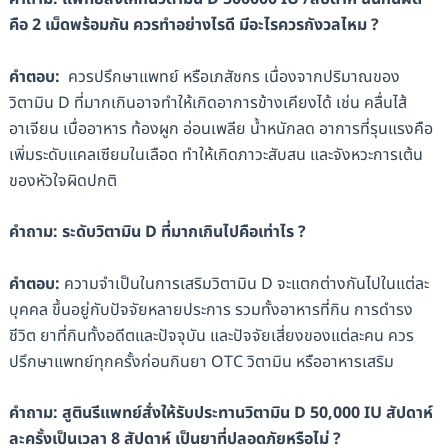
คือ 2 เม็ดพร้อมกัน ควรทำอย่างไรดี มีอะไรควรกังวลไหม ?
คำตอบ:
ควรปรึกษาแพทย์ หรือเภสัชกร เนื่องจากปริมาณของ
วิตามิน D ที่มากเกินอาจทำให้เกิดอาการข้างเคียงได้ เช่น คลื่นไส้
อาเจียน เบื่ออาหาร ท้องผูก อ่อนเพลีย น้ำหนักลด อาการที่รุนแรงคือ
เพิ่มระดับแคลเซียมในเลือด ทำให้เกิดภาวะสับสน และจังหวะการเต้น
ของหัวใจผิดปกติ
คำถาม:
ระดับวิตามิน D ที่มากเกินไปคือเท่าไร ?
คำตอบ:
ความจำเป็นในการเสริมวิตามิน D จะแตกต่างกันไปในแต่ละ
บุคคล ขึ้นอยู่กับปัจจัยหลายประการ รวมทั้งอาหารที่กิน การดำรง
ชีวิต ยาที่กินทั้งอดีตและปัจจุบัน และปัจจัยเสี่ยงของแต่ละคน ควร
ปรึกษาแพทย์ทุกครั้งก่อนกินยา OTC วิตามิน หรืออาหารเสริม
คำถาม:
สูตินรีแพทย์สั่งให้รับประทานวิตามิน D 50,000 IU สัปดาห์
ละครั้งเป็นเวลา 8 สัปดาห์ เป็นยาที่ปลอดภัยหรือไม่ ?