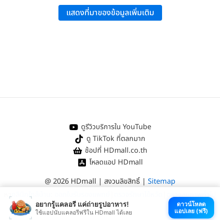
Deficiency”
, Healthline.
แสดงที่มาของข้อมูลเพิ่มเติม
WebMD:
“Vitamin D Deficiency”
.
Cleveland Clinic:
“Vitamin D Deficiency”
.
ดูรีวิวบริการใน YouTube
ดู TikTok ที่ตลกมาก
ช้อปที่ HDmall.co.th
โหลดแอป HDmall
@ 2026 HDmall | สงวนลิขสิทธิ์ |
Sitemap
หา
คลินิกใกล้บ้าน
:
ออกใบรับรองแพทย์
|
ตรวจรักษาไข้หวัด
|
ตรวจสุขภาพทั่วไป
อยากรู้แคลอรี แค่ถ่ายรูปอาหาร!
ดาวน์โหลด
แอปเลย (ฟรี)
ใช้แอปนับแคลอรีฟรีใน HDmall ได้เลย