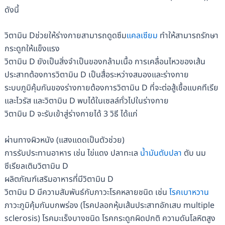
ดังนี้
วิตามิน Dช่วยให้ร่างกายสามารถดูดซึม
แคลเซียม
ทำให้สามารถรักษา
กระดูกให้แข็งแรง
วิตามิน D ยังเป็นสิ่งจำเป็นของกล้ามเนื้อ การเคลื่อนไหวของเส้น
ประสาทต้องการวิตามิน D เป็นสื่อระหว่างสมองและร่างกาย
ระบบภูมิคุ้มกันของร่างกายต้องการวิตามิน D ที่จะต่อสู้เชื้อแบคทีเรีย
และไวรัส และวิตามิน D พบได้ในเซลล์ทั่วไปในร่างกาย
วิตามิน D จะรับเข้าสู่ร่างกายได้ 3 วิธี ได้แก่
ผ่านทางผิวหนัง (แสงแดดเป็นตัวช่วย)
การรับประทานอาหาร เช่น ไข่แดง ปลาทะเล
น้ำมันตับปลา
ตับ นม
ซีเรียลเติมวิตามิน D
ผลิตภัณฑ์เสริมอาหารที่มีวิตามิน D
วิตามิน D มีความสัมพันธ์กับภาวะโรคหลายชนิด เช่น
โรคเบาหวาน
ภาวะภูมิคุ้มกันบกพร่อง (โรคปลอกหุ้มเส้นประสาทอักเสบ multiple
sclerosis) โรคมะเร็งบางชนิด โรคกระดูกผิดปกติ ความดันโลหิตสูง