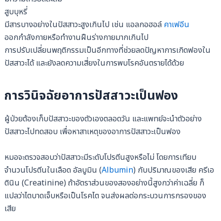
สูบบุหรี่
มีสารบางอย่างในปัสสาวะสูงเกินไป เช่น แอลกอฮอล์
คาเฟอีน
ออกกำลังกายหรือทำงานฝืนร่างกายมากเกินไป
การปรับเปลี่ยนพฤติกรรมเป็นอีกทางที่ช่วยลดปัญหาการเกิดฟองใน
ปัสสาวะได้ และยังลดความเสี่ยงในการพบโรคอันตรายได้ด้วย
การวินิจฉัยอาการปัสสาวะเป็นฟอง
ผู้ป่วยต้องเก็บปัสสาวะของตัวเองตลอดวัน และแพทย์จะนำตัวอย่าง
ปัสสาวะไปทดสอบ เพื่อหาสาเหตุของอาการปัสสาวะเป็นฟอง
หมอจะตรวจสอบว่าปัสสาวะมีระดับโปรตีนสูงหรือไม่ โดยการเทียบ
จำนวนโปรตีนในเลือด อัลบูมิน (
Albumin
) กับปริมาณของเสีย ครีเอ
ตินิน (Creatinine) ถ้าอัตราส่วนของสองอย่างนี้สูงกว่าค่าเฉลี่ย ก็
แปลว่าไตบาดเจ็บหรือเป็นโรคไต จนส่งผลต่อกระบวนการกรองของ
เสีย