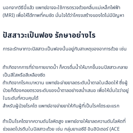
นอกจากวิธีนี้แล้ว แพทย์อาจจะใช้การตรวจด้วยคลื่นแม่เหล็กไฟฟ้า
(MRI) เพื่อให้ได้ภาพที่คมชัด มั่นใจได้ว่าโครงสร้างของไตไม่มีปัญหา
ปัสสาวะเป็นฟอง รักษาอย่างไร
การจะรักษาภาวะปัสสาวะเป็นฟองนั้นอยู่กับสาเหตุของอาการด้วย เช่น
ถ้าเกิดจากการที่ร่างกายขาดน้ำ ก็ควรดื่มน้ำให้มากขึ้นจนปัสสาวะกลาย
เป็นสีใสหรือสีเหลืองซีด
ถ้าเกิดจากโรคเบาหวาน แพทย์จะจ่ายยาลดระดับน้ำตาลในเลือดให้ ซึ่งผู้
ป่วยก็ต้องคอยตรวจระดับของน้ำตาลอย่างสม่ำเสมอ เพื่อให้มั่นใจว่าอยู่
ในระดับที่ควบคุมได้
สำหรับผู้ป่วยโรคไต แพทย์อาจจ่ายยาให้กับผู้ที่เป็นโรคไตระยะแรก
ถ้าเป็นโรคไตจากความดันโลหิตสูง แพทย์อาจให้ยาลดความดันโลหิตที่
ช่วยลดโปรตีนในปัสสาวะด้วย เช่น กลุ่มยาเอซีอี อินฮิบิเตอร์ (ACE