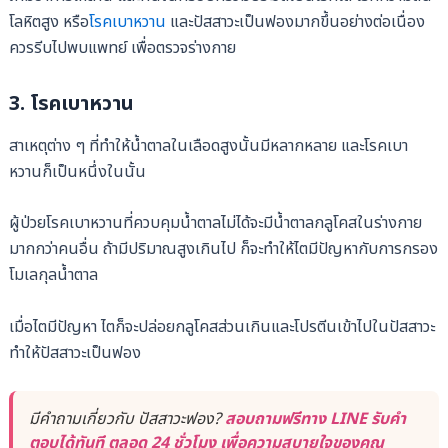
โลหิตสูง หรือ
โรคเบาหวาน
และปัสสาวะเป็นฟองมากขึ้นอย่างต่อเนื่อง
ควรรีบไปพบแพทย์ เพื่อตรวจร่างกาย
3. โรคเบาหวาน
สาเหตุต่าง ๆ ที่ทำให้น้ำตาลในเลือดสูงนั้นมีหลากหลาย และโรคเบา
หวานก็เป็นหนึ่งในนั้น
ผู้ป่วยโรคเบาหวานที่ควบคุมน้ำตาลไม่ได้จะมีน้ำตาลกลูโคสในร่างกาย
มากกว่าคนอื่น ถ้ามีปริมาณสูงเกินไป ก็จะทำให้ไตมีปัญหากับการกรอง
โมเลกุลน้ำตาล
เมื่อไตมีปัญหา ไตก็จะปล่อยกลูโคสส่วนเกินและโปรตีนเข้าไปในปัสสาวะ
ทำให้ปัสสาวะเป็นฟอง
มีคำถามเกี่ยวกับ ปัสสาวะฟอง?
สอบถามฟรีทาง LINE รับคำ
ตอบได้ทันที ตลอด 24 ชั่วโมง เพื่อความสบายใจของคุณ