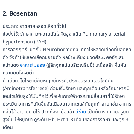
2. Bosentan
ประเภท: ยาขยายหลอดเลือดทั่วไป
ข้อบ่งใช้: รักษาภาวะความดันโลหิตสูง ชนิด Pulmonary arterial
hypertension (PAH)
การออกฤทธิ์: ปิดกั้น Neurohormonal ที่ทําให้หลอดเลือดที่ปอดหด
ตัว จึงทําให้หลอดเลือดขยายตัว ผลข้างเคียง ปวดศีรษะ คออักเสบ
หน้าแดง
อาหารไม่ย่อย
(รู้สึกจุกแน่นบริเวณลิ้นปี่) เหนื่อยล้า ผื่นคัน
ความดันโลหิตต่ำ
คำเตือน: ไม่ให้ยานี้กับหญิงมีครรภ์, ประเมินระดับเอนไซม์ตับ
(Aminotransferrese) ก่อนเริ่มรักษา และทุกเดือนหลังรักษาหากมี
เอนไซม์ตับสูงให้บันทึกไว้เพื่อให้แพทย์พิจารณาเปลี่ยนยาที่ใช้รักษา
ประเมิน อาการที่เกิดขึ้นอันเนื่องมาจากเซลล์ตับถูกทําลาย เช่น อาการ
คลื่นไส้ อาเจียน มีใช้ ปวดท้อง เมื่อยล้า
ดีซ่าน
เป็นต้น หากค่าบิลิรูบิน
สูงขึ้น ให้หยุดยา ดูระดับ Hb, Hct 1-3 เดือนของการรักษา และทุก 3
เดือน