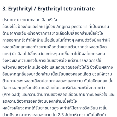
3. Erythrityl / Erythrityl tetranitrate
ประเภท: ยาขยายหลอดเลือดหัวใจ
ข้อบ่งใช้: ป้องกันและรักษาผู้ป่วย Angina pectoris ที่เป็นมานาน
ต้านอาการเจ็บหน้าอกจากการขาดเลือดไปเลี้ยงกล้ามเนื้อหัวใจ
การออกฤทธิ์: ทําให้กล้ามเนื้อเรียบในที่ต่างๆ คลายตัวจึงมีผลทําให้
หลอดเลือดแดงและดําขยายเลือดดําขยายตัวมากกว่าหลอดเลือด
แดง) นําเลือดไปเลี้ยงอวัยวะต่างๆมากขึ้น ยาไม่มีผลโดยตรงต่อ
จังหวะและความแรงในการเต้นของหัวใจ แต่สามารถลดการใช้
พลังงาน ของกล้ามเนื้อหัวใจ และลดขนาดของหัวใจได้ ซึ่งเป็นผลทาง
อ้อมจากฤทธิ์ของยาต่อกล้าม เนื้อเรียบของหลอดเลือด ช่วยให้ความ
ต้านทานของหลอดเลือดปลายทางลดลงและความ ดันโลหิตลดลง นั่น
คือ ยาออกฤทธิ์ลดปริมาณเลือดในเวนตริเคิลขณะหัวใจคลายตัว
(Preload) และความต้านทานของหลอดเลือดปลายทางของหัวใจ และ
ลดความต้องการออกซิเจนของกล้ามเนื้อหัวใจ
ผลข้างเคียง: หากได้รับยาขนาดสูง จะทําให้มีอาการวิงเวียน ใจสั่น
ปวดศีรษะ (อาการจะลดลงภาย ใน 2-3 สัปดาห์) ความดันโลหิตต่ำ