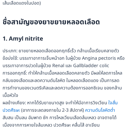
เส้นเลือดแดงในปอด)
ชื่อสามัญของยาขยายหลอดเลือด
1. Amyl nitrite
ประเภท: ยาขยายหลอดเลือดออกฤทธิ์เร็ว กล้ามเนื้อเรียบคลายตัว
ข้อบ่งใช้: บรรเทาอาการเจ็บหน้าอก ในผู้ป่วย Angina pectoris หรือ
บรรเทาอาการปวดในผู้ป่วย Renal และ Gallbladder colic
การออกฤทธิ์: ทําให้กล้ามเนื้อหลอดเลือดคลายตัว มีผลให้ลดการไหล
กลับของเลือดและลดความดันโลหิต ในหลอดเลือดแดง เป็นการลด
การทํางานของเวนตริเคิลและลดความต้องการออกซิเจน ของกล้าม
เนื้อหัวใจ
ผลข้างเคียง: หากได้รับยาขนาดสูง จะทําให้มีอาการวิงเวียน
ใจสั่น
ปวดศีรษะ
(อาการจะลดลงภายใน 2-3 สัปดาห์)
ความดันโลหิตต่ำ
สับสน เป็นลม อัมพาต ชัก การไหลเวียนเลือดล้มเหลว อาจตายได้
เนื่องจากการหายใจล้มเหลว ปวดศีรษะ คลื่นไส้ อาเจียน