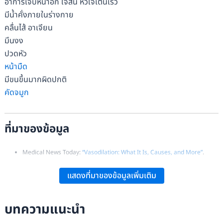
อาการเจ็บหน้าอก ใจสั่น หัวใจเต้นเร็ว
มีน้ำคั่งภายในร่างกาย
คลื่นไส้ อาเจียน
มึนงง
ปวดหัว
หน้ามืด
มีขนขึ้นมากผิดปกติ
คัดจมูก
ที่มาของข้อมูล
Medical News Today:
“Vasodilation: What It Is, Causes, and More”
.
Everyday Health:
“Vasodilators – Types, Side Effects & Precautions”
.
แสดงที่มาของข้อมูลเพิ่มเติม
MedicineNet:
“Vasodilators Side Effects, List of Names (Prescription,
Natural, OTC)”
.
บทความแนะนำ