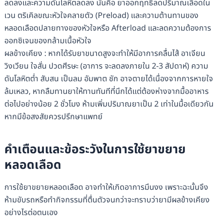
ลดลงและความดันโลหิตลดลง นั่นคือ ยาออกฤทธิ์ลดปริมาณเลือดใน
เวน ตริเคิลขณะหัวใจคลายตัว (Preload) และความต้านทานของ
หลอดเลือดปลายทางของหัวใจหรือ Afterload และลดความต้องการ
ออกซิเจนของกล้ามเนื้อหัวใจ
ผลข้างเคียง : หากได้รับยาขนาดสูงจะทําให้มีอาการคลื่นไส้ อาเจียน
วิงเวียน ใจสั่น ปวดศีรษะ (อาการ จะลดลงภายใน 2-3 สัปดาห์) ความ
ดันโลหิตต่ำ สับสน เป็นลม อัมพาต ชัก อาจตายได้เนื่องจากการหายใจ
ล้มเหลว, หากลืมทานยาให้ทานทันทีที่นึกได้แต่ต้องห่างจากมื้ออาหาร
ต่อไปอย่างน้อย 2 ชั่วโมง ห้ามเพิ่มปริมาณยาเป็น 2 เท่าในมื้อเดียวกัน
หากมีข้อสงสัยควรปรึกษาแพทย์
คำเตือนและข้อระวังในการใช้ยาขยาย
หลอดเลือด
การใช้ยาขยายหลอดเลือด อาจทำให้เกิดอาการมึนงง เพราะฉะนั้นจึง
ห้ามขับรถหรือทำกิจกรรมที่ตื่นตัวจนกว่าจะทราบว่ายามีผลข้างเคียง
อย่างไรต่อตนเอง