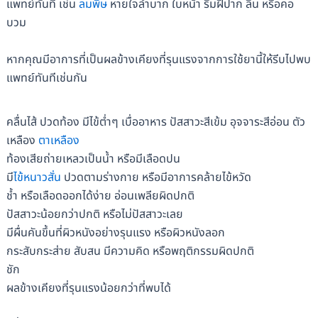
แพทย์ทันที เช่น
ลมพิษ
หายใจลำบาก ใบหน้า ริมฝีปาก ลิ้น หรือคอ
บวม
หากคุณมีอาการที่เป็นผลข้างเคียงที่รุนแรงจากการใช้ยานี้ให้รีบไปพบ
แพทย์ทันทีเช่นกัน
คลื่นไส้ ปวดท้อง มีไข้ต่ำๆ เบื่ออาหาร ปัสสาวะสีเข้ม อุจจาระสีอ่อน ตัว
เหลือง
ตาเหลือง
ท้องเสียถ่ายเหลวเป็นน้ำ หรือมีเลือดปน
มี
ไข้หนาวสั่น
ปวดตามร่างกาย หรือมีอาการคล้ายไข้หวัด
ช้ำ หรือเลือดออกได้ง่าย อ่อนเพลียผิดปกติ
ปัสสาวะน้อยกว่าปกติ หรือไม่ปัสสาวะเลย
มีผื่นคันขึ้นที่ผิวหนังอย่างรุนแรง หรือผิวหนังลอก
กระสับกระส่าย สับสน มีความคิด หรือพฤติกรรมผิดปกติ
ชัก
ผลข้างเคียงที่รุนแรงน้อยกว่าที่พบได้