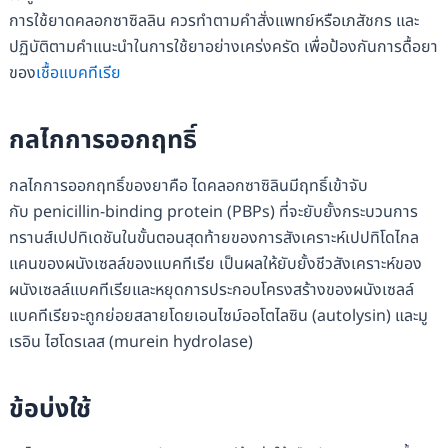
การใช้ยาดคลอกซาซิลลิน ควรทำตามคำสั่งแพทย์หรือเภสัชกร และ
ปฏิบัติตามคำแนะนำในการใช้ยาอย่างเคร่งครัด เพื่อป้องกันการดื้อยา
ของ
เชื้อแบคทีเรีย
กลไกการออกฤทธิ์
กลไกการออกฤทธิ์ของยาคือ ไดคลอกซาซิลินมีฤทธิ์เข้าจับ
กับ penicillin-binding protein (PBPs) ที่จะยับยั้งกระบวนการ
ทรานส์เปปทิเดชันในขั้นตอนสุดท้ายของการสังเคราะห์เปปทิโดไกล
แคนของผนังเซลล์ของแบคทีเรีย เป็นผลให้ยับยั้งชีวสังเคราะห์ของ
ผนังเซลล์แบคทีเรียและหยุดการประกอบโครงสร้างของผนังเซลล์
แบคทีเรียจะถูกย่อยสลายโดยเอนไซม์ออโตไลซิน (autolysin) และมู
เรอิน ไฮโดรเลส (murein hydrolase)
ข้อบ่งใช้