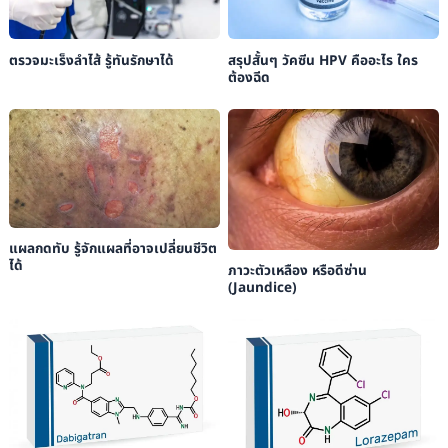
ตรวจมะเร็งลำไส้ รู้ทันรักษาได้
สรุปสั้นๆ วัคซีน HPV คืออะไร ใคร
ต้องฉีด
แผลกดทับ รู้จักแผลที่อาจเปลี่ยนชีวิต
ได้
ภาวะตัวเหลือง หรือดีซ่าน
(Jaundice)