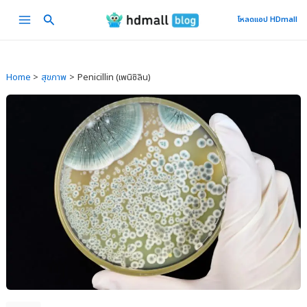
Skip
Main
โหลดแอป HDmall
to
Menu
content
Home
สุขภาพ
Penicillin (เพนิซิลิน)