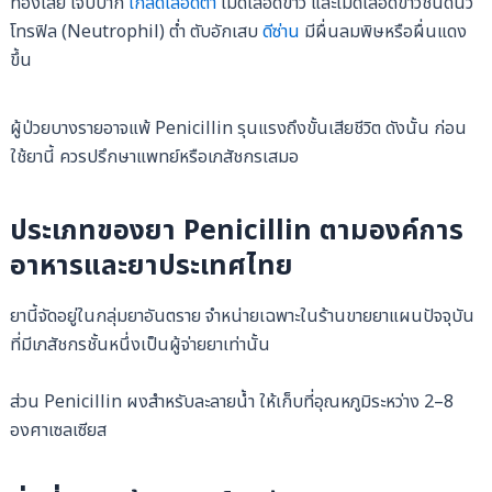
ท้องเสีย เจ็บปาก
เกล็ดเลือดต่ำ
เม็ดเลือดขาว และเม็ดเลือดขาวชนิดนิว
โทรฟิล (Neutrophil) ต่ำ ตับอักเสบ
ดีซ่าน
มีผื่นลมพิษหรือผื่นแดง
ขึ้น
ผู้ป่วยบางรายอาจแพ้ Penicillin รุนแรงถึงขั้นเสียชีวิต ดังนั้น ก่อน
ใช้ยานี้ ควรปรึกษาแพทย์หรือเภสัชกรเสมอ
ประเภทของยา Penicillin ตามองค์การ
อาหารและยาประเทศไทย
ยานี้จัดอยู่ในกลุ่มยาอันตราย จำหน่ายเฉพาะในร้านขายยาแผนปัจจุบัน
ที่มีเภสัชกรชั้นหนึ่งเป็นผู้จ่ายยาเท่านั้น
ส่วน Penicillin ผงสำหรับละลายน้ำ ให้เก็บที่อุณหภูมิระหว่าง 2–8
องศาเซลเซียส