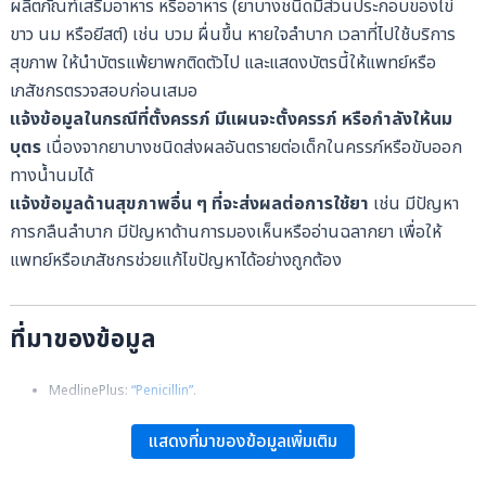
ผลิตภัณฑ์เสริมอาหาร หรืออาหาร (ยาบางชนิดมีส่วนประกอบของไข่
ขาว นม หรือยีสต์) เช่น บวม ผื่นขึ้น หายใจลำบาก
เวลาที่ไปใช้บริการ
สุขภาพ ให้นำบัตรแพ้ยาพกติดตัวไป และแสดงบัตรนี้ให้แพทย์หรือ
เภสัชกรตรวจสอบก่อนเสมอ
แจ้งข้อมูลในกรณีที่ตั้งครรภ์ มีแผนจะตั้งครรภ์ หรือกำลังให้นม
บุตร
เนื่องจากยาบางชนิดส่งผลอันตรายต่อเด็กในครรภ์หรือขับออก
ทางน้ำนมได้
แจ้งข้อมูลด้านสุขภาพอื่น ๆ ที่จะส่งผลต่อการใช้ยา
เช่น มีปัญหา
การกลืนลำบาก มีปัญหาด้านการมองเห็นหรืออ่านฉลากยา เพื่อให้
แพทย์หรือเภสัชกรช่วยแก้ไขปัญหาได้อย่างถูกต้อง
ที่มาของข้อมูล
MedlinePlus:
“Penicillin”
.
NHS:
“Penicillin”
.
แสดงที่มาของข้อมูลเพิ่มเติม
MedicineNet:
“Penicillin”
.