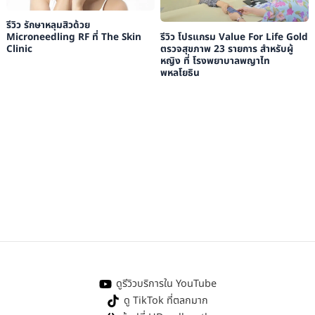
รีวิว รักษาหลุมสิวด้วย
รีวิว โปรแกรม Value For Life Gold
Microneedling RF ที่ The Skin
ตรวจสุขภาพ 23 รายการ สำหรับผู้
Clinic
หญิง ที่ โรงพยาบาลพญาไท
พหลโยธิน
ดูรีวิวบริการใน YouTube
ดู TikTok ที่ตลกมาก