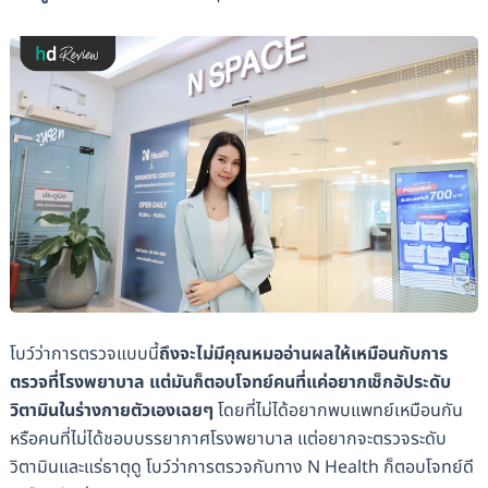
โบว์ว่าการตรวจแบบนี้
ถึงจะไม่มีคุณหมออ่านผลให้เหมือนกับการ
ตรวจที่โรงพยาบาล แต่มันก็ตอบโจทย์คนที่แค่อยากเช็กอัประดับ
วิตามินในร่างกายตัวเองเฉยๆ
โดยที่ไม่ได้อยากพบแพทย์เหมือนกัน
หรือคนที่ไม่ได้ชอบบรรยากาศโรงพยาบาล แต่อยากจะตรวจระดับ
วิตามินและแร่ธาตุดู โบว์ว่าการตรวจกับทาง N Health ก็ตอบโจทย์ดี