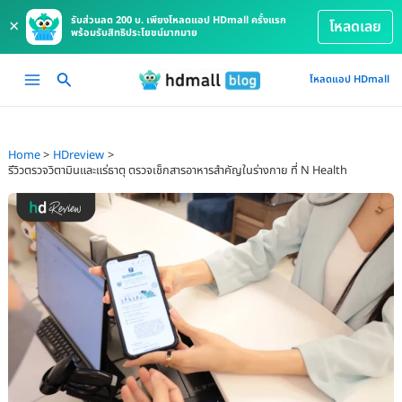
รับส่วนลด 200 บ. เพียงโหลดแอป HDmall ครั้งแรก
×
โหลดเลย
พร้อมรับสิทธิประโยชน์มากมาย
Skip
Main
โหลดแอป HDmall
to
Menu
content
Home
HDreview
รีวิวตรวจวิตามินและแร่ธาตุ ตรวจเช็กสารอาหารสำคัญในร่างกาย ที่ N Health