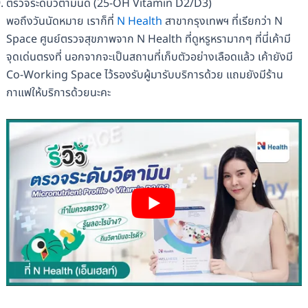
ตรวจระดับวิตามินดี (25-OH Vitamin D2/D3)
พอถึงวันนัดหมาย เราก็ที่
N Health
สาขากรุงเทพฯ ที่เรียกว่า N
Space ศูนย์ตรวจสุขภาพจาก N Health ที่ดูหรูหรามากๆ ที่นี่เค้ามี
จุดเด่นตรงที่ นอกจากจะเป็นสถานที่เก็บตัวอย่างเลือดแล้ว เค้ายังมี
Co-Working Space ไว้รองรับผู้มารับบริการด้วย แถมยังมีร้าน
กาแฟให้บริการด้วยนะคะ