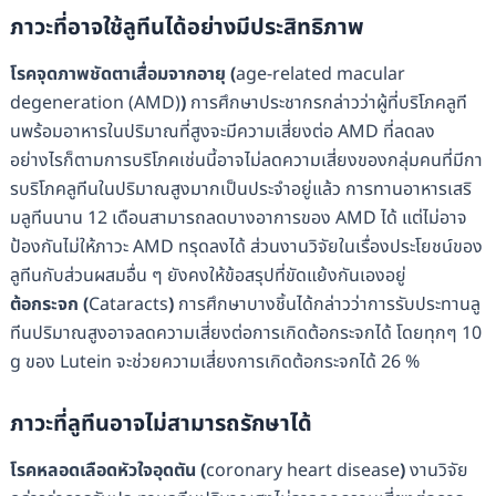
ภาวะที่อาจใช้
ลูทีน
ได้อย่างมีประสิทธิภาพ
โรคจุดภาพชัดตาเสื่อมจากอายุ
(
age-related macular
degeneration (AMD)
)
การศึกษาประชากรกล่าวว่าผู้ที่บริโภคลูที
นพร้อมอาหารในปริมาณที่สูงจะมีความเสี่ยงต่อ AMD ที่ลดลง
อย่างไรก็ตามการบริโภคเช่นนี้อาจไม่ลดความเสี่ยงของกลุ่มคนที่มีกา
รบริโภคลูทีนในปริมาณสูงมากเป็นประจำอยู่แล้ว การทานอาหารเสริ
มลูทีนนาน 12 เดือนสามารถลดบางอาการของ AMD ได้ แต่ไม่อาจ
ป้องกันไม่ให้ภาวะ AMD ทรุดลงได้ ส่วนงานวิจัยในเรื่องประโยชน์ของ
ลูทีนกับส่วนผสมอื่น ๆ ยังคงให้ข้อสรุปที่ขัดแย้งกันเองอยู่
ต้อกระจก
(
Cataracts
)
การศึกษาบางชิ้นได้กล่าวว่าการรับประทานลู
ทีนปริมาณสูงอาจลดความเสี่ยงต่อการเกิดต้อกระจกได้ โดยทุกๆ 10
g ของ Lutein จะช่วยความเสี่ยงการเกิดต้อกระจกได้ 26 %
ภาวะที่
ลูทีน
อาจไม่สามารถรักษาได้
โรคหลอดเลือดหัวใจอุดตัน
(
coronary heart disease
)
งานวิจัย