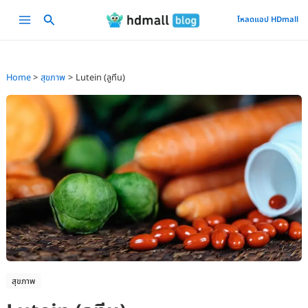
Skip
Main
โหลดแอป HDmall
to
Menu
content
Home
สุขภาพ
Lutein (ลูทีน)
สุขภาพ