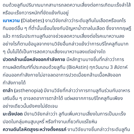
ดมด้วยลูทีนปริมาณมากสามารถลดความเสี่ยงต่อการเกิดมะเร็งลำไส้
หรือมะเร็งทวารหนักที่ขัดแย้งกันอยู่
เบาหวาน
(
Diabetes
)
งานวิจัยกล่าวว่าระดับลูทีนในเลือดหรือแคโร
ทินอยด์อื่น ๆ ที่ต่ำนั้นเชื่อมโยงกับปัญหาน้ำตาลในเลือด ซึ่งจากทฤษฎี
แล้ว การรับประทานลูทีนอาจช่วยลดความเสี่ยงต่อโรคเบาหวานลง
อย่างไรก็ตามข้อมูลจากงานวิจัยอื่นกล่าวแย้งว่าการบริโภคลูทีนมาก
ๆ นั้นไม่ได้เป็นการลดความเสี่ยงเบาหวานลงแต่อย่างใด
ปวดกล้ามเนื้อหลังออกกำลังกาย
มีหลักฐานบางชิ้นที่กล่าวว่าการ
ทานผลิตภัณฑ์ที่ประกอบด้วยลูทีน (BioAstin) ทุกวันนาน 3 สัปดาห์
ก่อนออกกำลังกายไม่อาจลดอาการปวดเมื่อยกล้ามเนื้อหลังออก
กำลังกายได้
ตาล้า
(
asthenopia
)
มีงานวิจัยที่กล่าวว่าการทานลูทีนร่วมกับอาหาร
เสริมอื่น ๆ อาจลดอาการตาล้าได้ แต่ผลจากการบริโภคลูทีนเพียง
อย่างเดียวนั้นยังคงไม่ชัดเจน
มะเร็งปอด
มีงานวิจัยกล่าวว่า ลูทีนเพิ่มความเสี่ยงในการเป็นมะเร็ง
ปอดในกลุ่มคนสูบบุหรี่ หรือทำงานเกี่ยวกับแร่ใยหิน
ความดันโลหิตสูงระหว่างตั้งครรภ์
งานวิจัยบางชิ้นกล่าวว่าระดับลูทีน