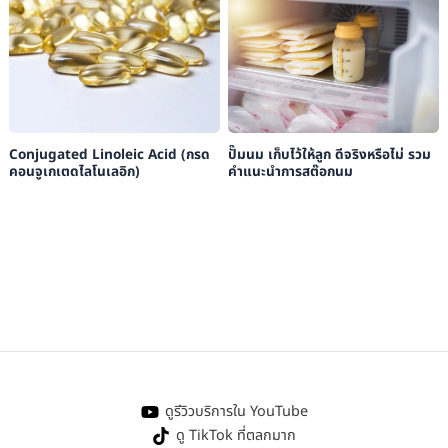
Conjugated Linoleic Acid (กรด
ปั๊มนม เก็บไว้ให้ลูก ดีจริงหรือไม่ รวม
คอนจูเกเตดไลโนเลอิก)
คำแนะนำการสต๊อกนม
ดูรีวิวบริการใน YouTube
ดู TikTok ที่ตลกมาก