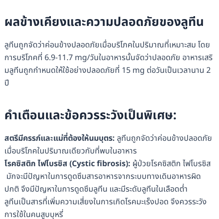
ผลข้างเคียงและความปลอดภัยของ
ลูทีน
ลูทีนถูกจัดว่าค่อนข้างปลอดภัยเมื่อบริโภคในปริมาณที่เหมาะสม โดย
การบริโภคที่ 6.9-11.7 mg/วันในอาหารนั้นจัดว่าปลอดภัย อาหารเสริ
มลูทีนถูกกำหนดให้ใช้อย่างปลอดภัยที่ 15 mg ต่อวันเป็นเวลานาน 2
ปี
คำเตือนและข้อควรระวังเป็นพิเศษ
:
สตรีมีครรภ์และแม่ที่ต้องให้นมบุตร
:
ลูทีนถูกจัดว่าค่อนข้างปลอดภัย
เมื่อบริโภคในปริมาณเดียวกับที่พบในอาหาร
โรคซิสติก
ไฟโบรซิส
(
Cystic fibrosis
):
ผู้ป่วยโรคซิสติก ไฟโบรซิส
มักจะมีปัญหาในการดูดซึมสารอาหารจากระบบทางเดินอาหารผิด
ปกติ จึงมีปัญหาในการดูดซึมลูทีน และมีระดับลูทีนในเลือดต่ำ
ลูทีนเป็นสารที่เพิ่มความเสี่ยงในการเกิดโรคมะเร็งปอด จึงควรระวัง
การใช้ในคนสูบบุหรี่