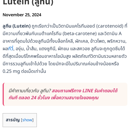
Lutein (ลูทีน)
November 25, 2024
ลูทีน (Lutein)
ถูกเรียกว่าเป็นวิตามินแคโรทีนอยด์ (carotenoid) ที่
มีความเกี่ยวพันกับเบต้าแคโรทีน (beta-carotene) และวิตามิน A
อาหารที่อุดมไปด้วยลูทีนมีทั้งบล็อกโคลี, ผักเคล, ข้าวโพด, พริกหวาน,
ผล
กีวี
่, องุ่น, น้ำส้ม, แตงซูกินี, ผักขม และสควอซ ลูทีนจะถูกดูดซึมได้
ดีที่สุดเมื่อบริโภคพร้อมอาหารไขมันสูง ผลิตภัณฑ์วิตามินรวมหลายตัว
มีการรวมลูทีนเข้าไปด้วย โดยมักจะมีในปริมาณค่อนข้างน้อยหรือ
0.25 mg ต่อเม็ดเท่านั้น
มีคำถามเกี่ยวกับ ลูทีน?
สอบถามฟรีทาง LINE รับคำตอบได้
ทันที ตลอด 24 ชั่วโมง เพื่อความสบายใจของคุณ
สารบัญ
[
show
]