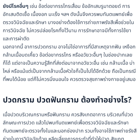
ยังมีโรคอื่นๆ
เช่น ข้อต่อขากรรไกรเสื่อม ข้ออักเสบรูมาตอยด์ การ
อักเสบติดเชื้อ เนื้องอก มะเร็ง ฯลฯ ดังนั้นจึงควรพบทันตแพทย์เพื่อ
ตรวจวินิจฉัยและรักษา บางอย่างต้องใช้การถ่ายภาพรังสีเพื่อช่วยใน
การวินิจฉัย ไม่ควรปล่อยโรคทิ้งไว้นาน การรักษาอาจมีทั้งการใช้ยา
และการผ่าตัด
นอกจากนี้ อาการปวดกราม อาจไม่ใช่อาการที่มีสาเหตุจากฟัน เหงือก
กล้ามเนื้อบดเคี้ยว ข้อต่อขากรรไกร หรืออวัยวะอื่นๆ ในช่องปากเลย
ก็ได้ แต่อาจเป็นความรู้สึกที่ส่งต่อมาจากอวัยวะอื่น เช่น กล้ามเนื้อ บ่า
ไหล่ หรือแม้แต่เป็นจากกล้ามเนื้อหัวใจก็เป็นไปได้อีกด้วย ถือเป็นกรณี
ที่พบได้น้อย แต่ก็ไม่ควรนิ่งนอนใจ ควรตรวจสุขภาพร่างกายอยู่เสมอ
ปวดกราม ปวดฟันกราม ต้องทำอย่างไร?
เมื่อปวดบริเวณกรามหรือฟันกราม ควรสังเกตอาการ บริเวณที่ปวด
ลักษณะการปวด แล้วไปพบทันตแพทย์เพื่อตรวจวินิจฉัยและรักษา
ทันตแพทย์จะตรวจทั้งในและนอกช่องปาก รวมทั้งอาจใช้ภาพถ่ายรังสี
ช่วยในการวินิจฉัยด้วย หลีกเลี่ยงการกระทำที่ทำให้ปวด สังเกต