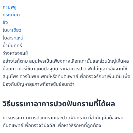
กานพลู
กระเทียม
ขิง
ใบ
ชาเขียว
ใบ
สะระแหน่
น้ำมันทีทรี
ว่างหางจระเข้
อย่างไรก็ตาม สมุนไพรเป็นเพียงทางเลือกเท่านั้นและส่วนใหญ่เห็นผล
น้อยกว่าการใช้ยาแผนปัจจุบัน หากอาการปวดฟันไม่ทุเลาหลังจากใช้
สมุนไพร ควรไปพบแพทย์หรือทันตแพทย์เพื่อตรวจรักษาเพิ่มเติม เพื่อ
ป้องกันปัญหาสุขภาพที่อาจซับซ้อนกว่า
วิธีบรรเทาอาการปวดฟันกรามที่ได้ผล
การบรรเทาอาการปวดกรามและปวดฟันกราม ที่สำคัญคือต้องพบ
ทันตแพทย์เพื่อตรวจวินิจฉัย เพื่อหาวิธีรักษาที่ถูกต้อง