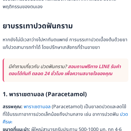
พฤติกรรมของตนเอง
ยาบรรเทาปวดฟันกราม
หากยังไม่มีเวลาว่างไปหาทันตแพทย์ การบรรเทาปวดเบื้องต้นด้วยยา
แก้ปวดสามารถทำได้ โดยปรึกษาเภสัชกรที่ร้านขายยา
มีคำถามเกี่ยวกับ ปวดฟันกราม?
สอบถามฟรีทาง LINE รับคำ
ตอบได้ทันที ตลอด 24 ชั่วโมง เพื่อความสบายใจของคุณ
1. พาราเซตามอล (Paracetamol)
สรรพคุณ:
พาราเซตามอล
(Paracetamol) เป็นยาลดปวดและลดไข้
ที่ใช้บรรเทาอาการปวดเล็กน้อยถึงปานกลาง เช่น อาการปวดฟัน
ปวด
ศีรษะ
ขนาดที่แนะนำ:
ผู้ใหญ่สามารถรับประทาน 500-1000 มก. ทุก 4-6