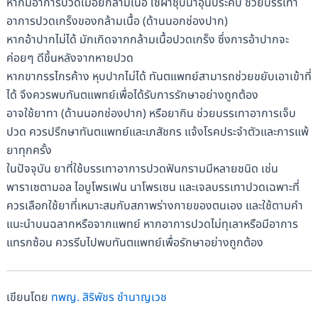
หากมีอาการปวดเมื่อยกล้ามเนื้อ ใช้ผ้าชุบน้ำอุ่นประคบ ช่วยบรรเทา
อาการปวดเกร็งของกล้ามเนื้อ (ด้านนอกช่องปาก)
หากอ้าปากไม่ได้ มักเกิดจากกล้ามเนื้อปวดเกร็ง ซึ่งการอ้าปากจะ
ค่อยๆ ดีขึ้นหลังจากหายปวด
หากขากรรไกรค้าง หุบปากไม่ได้ ทันตแพทย์สามารถช่วยขยับเอาเข้าที่
ได้ จึงควรพบทันตแพทย์เพื่อได้รับการรักษาอย่างถูกต้อง
อาจใช้ยาทา (ด้านนอกช่องปาก) หรือยากิน ช่วยบรรเทาอาการเจ็บ
ปวด ควรปรึกษาทันตแพทย์และเภสัชกร แจ้งโรคประจำตัวและการแพ้
ยาทุกครั้ง
ในปัจจุบัน ยาที่ใช้บรรเทาอาการปวดฟันกรามมีหลายชนิด เช่น
พาราเซตามอล ไอบูโพรเฟน นาโพรเซน และเจลบรรเทาปวดเฉพาะที่
ควรเลือกใช้ยาที่เหมาะสมกับสภาพร่างกายของตนเอง และใช้ตามคำ
แนะนำบนฉลากหรือจากแพทย์ หากอาการปวดไม่ทุเลาหรือมีอาการ
แทรกซ้อน ควรรีบไปพบทันตแพทย์เพื่อรักษาอย่างถูกต้อง
เขียนโดย
ทพญ. สิริพัชร ชำนาญเวช