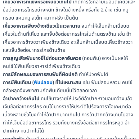
เคี้ยวอาหารที่แข็งหรือเหนียวเกินไป
เกิดการใช้กล้ามเนื้อบดเคี้ยวและ
ข้อต่อขากรรไกรอย่างหนัก ข้างใดข้างหนึ่ง หรือทั้ง 2 ข้าง เช่น หมู
กรอบ แคบหมู สเต๊ก หมากฝรั่ง เป็นต้น
เคี้ยวอาหารเพียงข้างเดียวเป็นเวลานาน
จนทำให้เจ็บกล้ามเนื้อบด
เคี้ยวในด้านที่เคี้ยว และเจ็บข้อต่อขากรรไกรในด้านตรงข้าม เช่น ถ้า
เคี้ยวอาหารข้างขวาเพียงข้างเดียว จะเจ็บกล้ามเนื้อบดเคี้ยวข้างขวา
และเจ็บข้อต่อขากรรไกรด้านซ้าย
การสูญเสียฟันบางซี่ไปก่อนเวลาอันควร
(ถอนฟัน) อาจเป็นผลให้
คนไข้ใช้ฟันเคี้ยวอาหารได้เพียงข้างเดียว
การมีลักษณะของการสบฟันที่ผิดปกติ
ทำให้ปวดฟันได้
การมีฟันเทียม (
ฟันปลอม
) ที่ไม่เหมาะสม
เช่น ฟันปลอมหลวม คนไข้
กลัวหลุดจึงพยายามกัดฟันเทียมนั้นไว้ตลอดเวลา
อ้าปากกว้างเกินไป
คนไข้บางรายให้ประวัติอ้าปากหาวนอนกว้างแล้ว
เจ็บข้อต่อขากรรไกร คนไข้บางรายให้ประวัติไปร้องคาราโอเกะมาต่อ
เนื่องหลายชั่วโมงทำให้อ้าปากมากเกินไป การอ้าปากกว้างเกินไปอาจ
ทำให้เจ็บข้อต่อขากรรไกร รวมทั้งบางครั้งข้อต่อขากรรไกรหลุด อ้า
ปากค้าง หุบปากไม่ได้
นอนกัดฟัน
มักจะมีอาการปวดเมื่อยขณะตื่นนอน บริเวณกล้ามเนื้อบด