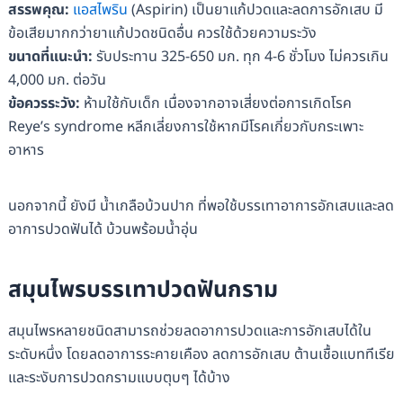
สรรพคุณ:
แอสไพริน
(Aspirin) เป็นยาแก้ปวดและลดการอักเสบ มี
ข้อเสียมากกว่ายาแก้ปวดชนิดอื่น ควรใช้ด้วยความระวัง
ขนาดที่แนะนำ:
รับประทาน 325-650 มก. ทุก 4-6 ชั่วโมง ไม่ควรเกิน
4,000 มก. ต่อวัน
ข้อควรระวัง:
ห้ามใช้กับเด็ก เนื่องจากอาจเสี่ยงต่อการเกิดโรค
Reye’s syndrome หลีกเลี่ยงการใช้หากมีโรคเกี่ยวกับกระเพาะ
อาหาร
นอกจากนี้ ยังมี น้ำเกลือบ้วนปาก ที่พอใช้บรรเทาอาการอักเสบและลด
อาการปวดฟันได้ บ้วนพร้อมน้ำอุ่น
สมุนไพรบรรเทาปวดฟันกราม
สมุนไพรหลายชนิดสามารถช่วยลดอาการปวดและการอักเสบได้ใน
ระดับหนึ่ง โดยลดอาการระคายเคือง ลดการอักเสบ ต้านเชื้อแบททีเรีย
และระงับการปวดกรามแบบตุบๆ ได้บ้าง