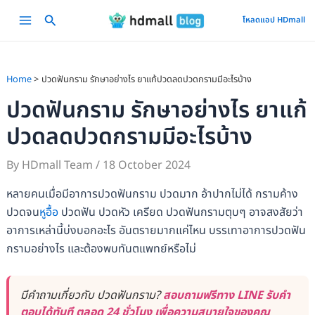
Skip
Main
โหลดแอป HDmall
to
Menu
content
Home
ปวดฟันกราม รักษาอย่างไร ยาแก้ปวดลดปวดกรามมีอะไรบ้าง
ปวดฟันกราม รักษาอย่างไร ยาแก้
ปวดลดปวดกรามมีอะไรบ้าง
By
HDmall Team
/
18 October 2024
หลายคนเมื่อมีอาการปวดฟันกราม ปวดมาก อ้าปากไม่ได้ กรามค้าง
ปวดจน
หูอื้อ
ปวดฟัน ปวดหัว เครียด ปวดฟันกรามตุบๆ อาจสงสัยว่า
อาการเหล่านี้บ่งบอกอะไร อันตรายมากแค่ไหน บรรเทาอาการปวดฟัน
กรามอย่างไร และต้องพบทันตแพทย์หรือไม่
มีคำถามเกี่ยวกับ ปวดฟันกราม?
สอบถามฟรีทาง LINE รับคำ
ตอบได้ทันที ตลอด 24 ชั่วโมง เพื่อความสบายใจของคุณ