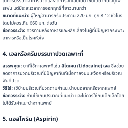
ในการบรรเทาอาการปวดและลดการอักเสบได้ดี เช่นเดียวกับไอบูโพ
รเฟน แต่มีระยะเวลาการออกฤทธิ์ที่ยาวนานกว่า
ขนาดที่แนะนำ:
ผู้ใหญ่สามารถรับประทาน 220 มก. ทุก 8-12 ชั่วโมง
โดยไม่ควรเกิน 660 มก. ต่อวัน
ข้อควรระวัง:
ควรทานหลังอาหารและหลีกเลี่ยงในผู้ที่มีปัญหากระเพาะ
อาหารหรือเป็นโรคหัวใจ
4. เจลหรือครีมบรรเทาปวดเฉพาะที่
สรรพคุณ:
ยาที่ใช้ทาเฉพาะที่เช่น
ลิโดเคน (Lidocaine) เจล
ซึ่งช่วย
ลดอาการปวดบริเวณที่มีปัญหาทันทีเมื่อทาลงบนเหงือกหรือบริเวณ
ฟันที่ปวด
วิธีใช้:
ใช้ป้ายบริเวณที่ปวดตามคำแนะนำบนฉลากหรือจากแพทย์
ข้อควรระวัง:
ห้ามใช้เกินปริมาณที่แนะนำ และไม่ควรใช้กับเด็กเล็กโดย
ไม่ได้รับคำแนะนำจากแพทย์
5. แอสไพริน (Aspirin)