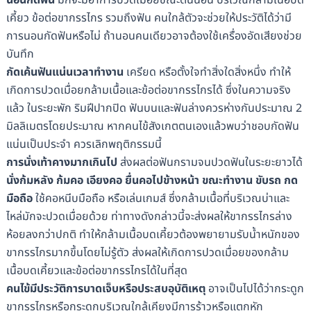
เคี้ยว ข้อต่อขากรรไกร รวมถึงฟัน คนใกล้ตัวจะช่วยให้ประวัติได้ว่ามี
การนอนกัดฟันหรือไม่ ถ้านอนคนเดียวอาจต้องใช้เครื่องอัดเสียงช่วย
บันทึก
กัดเค้นฟันแน่นเวลาทำงาน
เครียด หรือตั้งใจทำสิ่งใดสิ่งหนึ่ง ทำให้
เกิดการปวดเมื่อยกล้ามเนื้อและข้อต่อขากรรไกรได้ ซึ่งในความจริง
แล้ว ในระยะพัก ริมฝีปากปิด ฟันบนและฟันล่างควรห่างกันประมาณ 2
มิลลิเมตรโดยประมาณ หากคนไข้สังเกตตนเองแล้วพบว่าชอบกัดฟัน
แน่นเป็นประจำ ควรเลิกพฤติกรรมนี้
การนั่งเท้าคางมากเกินไป
ส่งผลต่อฟันกรามจนปวดฟันในระยะยาวได้
นั่งก้มหลัง ก้มคอ เอียงคอ ยื่นคอไปข้างหน้า ขณะทำงาน ขับรถ กด
มือถือ
ใช้คอหนีบมือถือ หรือเล่นเกมส์ ซึ่งกล้ามเนื้อที่บริเวณบ่าและ
ไหล่มักจะปวดเมื่อยด้วย ท่าทางดังกล่าวนี้จะส่งผลให้ขากรรไกรล่าง
ห้อยลงกว่าปกติ ทำให้กล้ามเนื้อบดเคี้ยวต้องพยายามรับน้ำหนักของ
ขากรรไกรมากขึ้นโดยไม่รู้ตัว ส่งผลให้เกิดการปวดเมื่อยของกล้าม
เนื้อบดเคี้ยวและข้อต่อขากรรไกรได้ในที่สุด
คนไข้มีประวัติการบาดเจ็บหรือประสบอุบัติเหตุ
อาจเป็นไปได้ว่ากระดูก
ขากรรไกรหรือกระดูกบริเวณใกล้เคียงมีการร้าวหรือแตกหัก