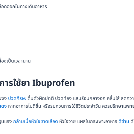
มีเลือดออกในทางเดินอาหาร
นื่องเป็นเวลานาน
กการใช้ยา Ibuprofen
ึนงง
ปวดศีรษะ
ตื่นตัวผิดปกติ ปวดท้อง แสบร้อนกลางอก คลื่นไส้ ลดคว
นแดง
หากอาการไม่ดีขึ้น หรือรบกวนการใช้ชีวิตประจำวัน ควรปรึกษาแพทย
รรุนแรง
กล้ามเนื้อหัวใจขาดเลือด
หัวใจวาย แผลในกระเพาะอาหาร
ดีซ่าน
ตั