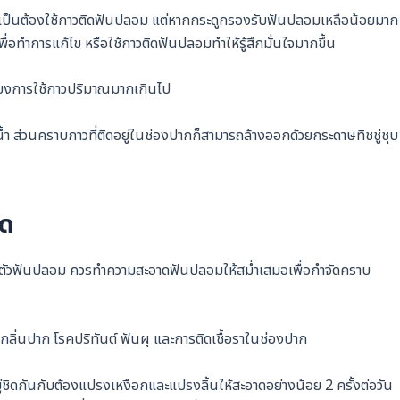
จำเป็นต้องใช้กาวติดฟันปลอม แต่หากกระดูกรองรับฟันปลอมเหลือน้อยมาก
่อทำการแก้ไข หรือใช้กาวติดฟันปลอมทำให้รู้สึกมั่นใจมากขึ้น
่ยงการใช้กาวปริมาณมากเกินไป
ำ ส่วนคราบกาวที่ติดอยู่ในช่องปากก็สามารถล้างออกด้วยกระดาษทิชชู่ชุบ
าด
ัวฟันปลอม ควรทำความสะอาดฟันปลอมให้สม่ำเสมอเพื่อกำจัดคราบ
กลิ่นปาก โรคปริทันต์ ฟันผุ และการติดเชื้อราในช่องปาก
ยู่ชิดกันกับต้องแปรงเหงือกและแปรงลิ้นให้สะอาดอย่างน้อย 2 ครั้งต่อวัน