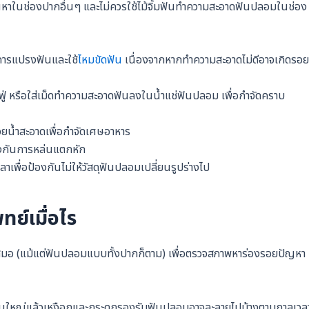
ัญหาในช่องปากอื่นๆ และไม่ควรใช้ไม้จิ้มฟันทำความสะอาดฟันปลอมในช่อง
การแปรงฟันและใช้
ไหมขัดฟัน
เนื่องจากหากทำความสะอาดไม่ดีอาจเกิดรอย
่ หรือใส่เม็ดทำความสะอาดฟันลงในน้ำแช่ฟันปลอม เพื่อกำจัดคราบ
้วยน้ำสะอาดเพื่อกำจัดเศษอาหาร
งกันการหล่นแตกหัก
พื่อป้องกันไม่ให้วัสดุฟันปลอมเปลี่ยนรูปร่างไป
ย์เมื่อไร
อ (แม้แต่ฟันปลอมแบบทั้งปากก็ตาม) เพื่อตรวจสภาพหาร่องรอยปัญหา
ส่วนใหญ่แล้วเหงือกและกระดูกรองรับฟันปลอมอาจละลายไปบ้างตามกาลเวล