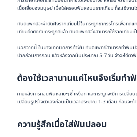
การรักษาเพื่อทดแทนซี่ฟันที่หายไปเพียงบางซี่ หลายซี่ หรือทั้ง
เนื้อเยื่อของมนุษย์ เมื่อใส่ครอบฟันลงบนรากเทียม ก็จะใช้งาน
ทันตแพทย์จะผ่าตัดฝังรากเทียมไว้ในกระดูกขากรรไกรเพื่อทดแ
เทียมยึดติดกับกระดูกดีแล้ว ทันตแพทย์จึงสามารถใช้รากเทียม
นอกจากนี้ ในบางเทคนิคการทำฟัน ทันตแพทย์สามารถทำฟันปลอมชั่ว
ปากก่อนการถอน แล้วหลังจากนั้นประมาณ 5-7 วัน จึงจะได้ตัว
ต้องใช้เวลานานแค่ไหนจึงเริ่มทำ
ภายหลังการถอนฟันหลายๆ ซี่ เหงือก และกระดูกจะมีการเปลี่ยนแ
เปลี่ยนรูปร่างตัวเองก่อนเป็นเวลาประมาณ 1-3 เดือน ก่อนจะท
ความรู้สึกเมื่อใส่ฟันปลอม