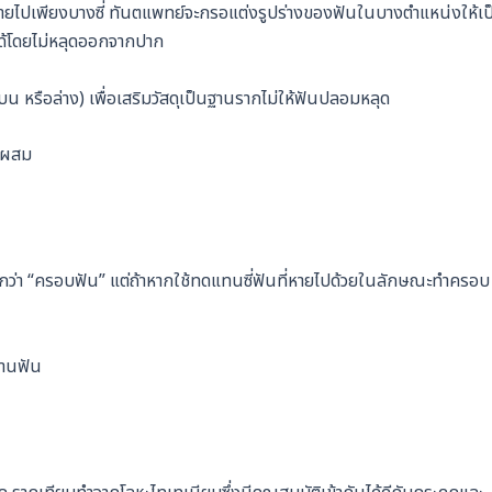
ี่หายไปเพียงบางซี่ ทันตแพทย์จะกรอแต่งรูปร่างของฟันในบางตำแหน่งให้เป
ได้โดยไม่หลุดออกจากปาก
น หรือล่าง) เพื่อเสริมวัสดุเป็นฐานรากไม่ให้ฟันปลอมหลุด
หะผสม
ะเรียกว่า “ครอบฟัน” แต่ถ้าหากใช้ทดแทนซี่ฟันที่หายไปด้วยในลักษณะทำครอบ
พานฟัน