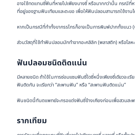
อาจใช้ทดแทนซี่ฟันที่หายไปเพียงบางซี่ หรือมากกว่านั้น กรณีท
ที่อยู่ของฐานฟันเทียมและตะขอ เพื่อให้ฟันปลอมสามารถใช้งาน
หากเป็นกรณีที่ทำทั้งขากรรไกรก็อาจเป็นการพิมพ์ปากทั้งแนว (บ
ส่วนวัสดุที่ใช้ทำฟันปลอมมักทำจากอะคลิลิก (พลาสติก) หรือโล
ฟันปลอมชนิดติดแน่น
มีหลายชนิด ถ้าใช้ในการซ่อมแซมฟันซี่ใดซี่หนึ่งเพียงซี่เดียวจ
ฟันติดกัน จะเรียกว่า “สะพานฟัน” หรือ “สะพานฟันติดแน่น”
ฟันชนิดนี้ทันตแพทย์จะกรอแต่งฟันซี่ข้างเคียงก่อนเพื่อสวมสะ
รากเทียม