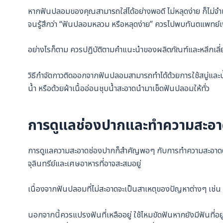
หากฟันปลอมของคุณสามารถใส่ได้อย่างพอดี ไม่หลุดง่าย ก็ไม่
จนรู้สึกว่า “ฟันปลอมหลวม หรือหลุดง่าย” ควรไปพบทันตแพทย์เพื
อย่างไรก็ตาม ควรปฏิบัติตามคำแนะนำของผลิตภัณฑ์และหลีกเลี
วิธีกำจัดกาวติดออกจากฟันปลอมสามารถทำได้ด้วยการใช้สบู่และน้
น้ำ หรือด้วยผ้าเนื้ออ่อนชุบน้ำสะอาดนำมาเช็ดฟันปลอมให้ทั่ว
การดูแลช่องปากและทำความสะอ
การดูแลความสะอาดช่องปากก็สำคัญพอๆ กับการทำความสะอาดต
จุลินทรีย์และเศษอาหารที่อาจสะสมอยู่
เนื่องจากฟันปลอมที่ไม่สะอาดจะเป็นสาเหตุของปัญหาต่างๆ เช่น 
นอกจากนี้ควรแปรงฟันที่เหลืออยู่ ใช้ไหมขัดฟันหากยังมีฟันที่อ