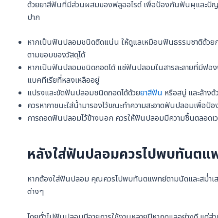
ด้วยยาสีฟันที่มีส่วนผสมของฟลูออไรด์ เพื่อป้องกันฟันผุและป
ปาก
หากเป็นฟันปลอมชนิดติดแน่น ให้ดูแลเหมือนฟันธรรมชาติด้วย
ตามขอบของวัสดุได้
หากเป็นฟันปลอมชนิดถอดได้ แช่ฟันปลอมในสารละลายที่มีฟองฟู
แบคทีเรียที่หลงเหลืออยู่
แปรงและขัดฟันปลอมชนิดถอดได้ด้วย
ยาสีฟัน
หรือสบู่ และล้างด
ควรหาภาชนะใส่น้ำมารองไว้ขณะทำความสะอาดฟันปลอมเพื่อป้อ
การถอดฟันปลอมไว้ข้างนอก ควรให้ฟันปลอมมีความชื้นตลอดเวลาเ
หลังใส่ฟันปลอมควรไปพบทันตแพท
หากต้องใส่ฟันปลอม คุณควรไปพบทันตแพทย์ตามนัดและสม่ำเสม
ต่างๆ
โดยทั่วไปฟันปลอมมีอายุการใช้งานหลายปีหากดูแลอย่างดี แต่