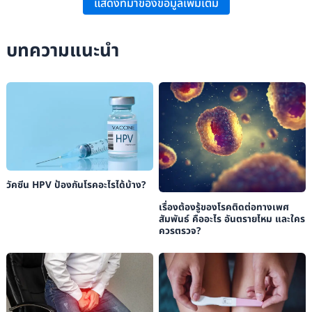
แสดงที่มาของข้อมูลเพิ่มเติม
WebMD:
“Anorexia”
.
Medical News Today:
“Anorexia”
.
บทความแนะนำ
วัคซีน HPV ป้องกันโรคอะไรได้บ้าง?
เรื่องต้องรู้ของโรคติดต่อทางเพศ
สัมพันธ์ คืออะไร อันตรายไหม และใคร
ควรตรวจ?