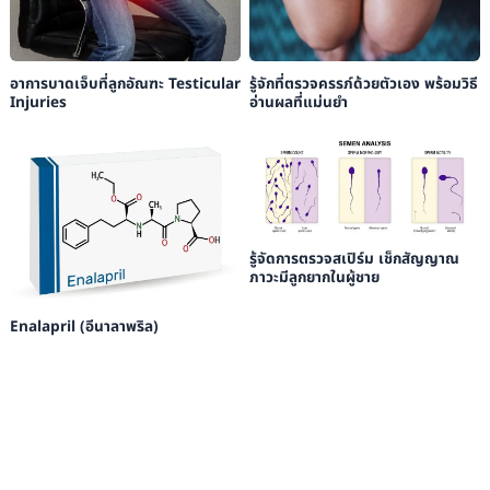
อาการบาดเจ็บที่ลูกอัณฑะ Testicular
รู้จักที่ตรวจครรภ์ด้วยตัวเอง พร้อมวิธี
Injuries
อ่านผลที่แม่นยำ
รู้จัดการตรวจสเปิร์ม เช็กสัญญาณ
ภาวะมีลูกยากในผู้ชาย
Enalapril (อีนาลาพริล)