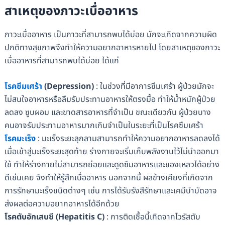
สาเหตุของภาวะเบื่ออาหาร
ภาวะเบื่ออาหาร เป็นภาวะที่สามารถพบได้บ่อย มักจะเกิดจากความผิด
ปกติทางสุขภาพจึงทำให้ความอยากอาหารหายไป โดยสาเหตุของภาวะ
เบื่ออาหารที่สามารถพบได้บ่อย ได้แก่
โรคซึมเศร้า
(
Depression)
: ในช่วงที่มีอาการซึมเศร้า ผู้ป่วยมักจะ
ไม่สนใจอาหารหรือลืมรับประทานอาหารให้ตรงมื้อ ทำให้น้ำหนักผู้ป่วย
ลดลง ซูบผอม และขาดสารอาหารที่จำเป็น ขณะเดียวกัน ผู้ป่วยบาง
คนอาจรับประทานอาหารมากเกินจำเป็นในระยะที่เป็นโรคซึมเศร้า
โรคมะเร็ง
: มะเร็งระยะลุกลามสามารถทำให้ความอยากอาหารลดลงได้
เมื่อเข้าสู่มะเร็งระยะสุดท้าย ร่างกายจะเริ่มเก็บพลังงานไว้ไม่นำออกมา
ใช้ ทำให้ร่างกายไม่สามารถย่อยและดูดซึมอาหารและของเหลวได้อย่าง
ดีเช่นเคย จึงทำให้รู้สึกเบื่ออาหาร นอกจากนี้ ผลข้างเคียงที่เกิดจาก
การรักษามะเร็งชนิดต่างๆ เช่น การได้รับรังสีรักษาและเคมีบำบัดอาจ
ส่งผลต่อความอยากอาหารได้อีกด้วย
โรคตับอักเสบซี (
Hepatitis C)
: การติดเชื้อนี้เกิดจากไวรัสตับ