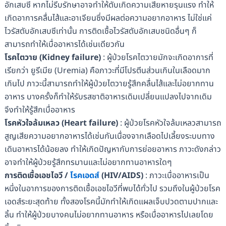
อักเสบซี หากไม่รีบรักษาอาจทำให้ตับเกิดความเสียหายรุนแรง ทำให้
เกิดอาการคลื่นไส้และอาเจียนซึ่งมีผลต่อความอยากอาหาร ไม่ใช่แค่
ไวรัสตับอักเสบซีเท่านั้น การติดเชื้อไวรัสตับอักเสบชนิดอื่นๆ ก็
สามารถทำให้เบื่ออาหารได้เช่นเดียวกัน
โรคไตวาย (
Kidney failure)
: ผู้ป่วยโรคไตวายมักจะเกิดอาการที่
เรียกว่า ยูรีเมีย (Uremia) คือภาวะที่มีโปรตีนส่วนเกินในเลือดมาก
เกินไป ภาวะนี้สามารถทำให้ผู้ป่วยไตวายรู้สึกคลื่นไส้และไม่อยากทาน
อาหาร บางครั้งก็ทำให้รับรสชาติอาหารเดิมเปลี่ยนแปลงไปจากเดิม
จึงทำให้รู้สีกเบื่ออาหาร
โรคหัวใจล้มเหลว (
Heart failure)
: ผู้ป่วยโรคหัวใจล้มเหลวสามารถ
สูญเสียความอยากอาหารได้เช่นกันเนื่องจากเลือดไปเลี้ยงระบบทาง
เดินอาหารได้น้อยลง ทำให้เกิดปัญหากับการย่อยอาหาร ภาวะดังกล่าว
อาจทำให้ผู้ป่วยรู้สึกทรมานและไม่อยากทานอาหารใดๆ
การติดเชื้อเอชไอวี /
โรคเอดส์
(
HIV/AIDS)
: ภาวะเบื่ออาหารเป็น
หนึ่งในอาการของการติดเชื้อเอชไอวีที่พบได้ทั่วไป รวมถึงในผู้ป่วยโรค
เอดส์ระยะสุดท้าย ทั้งสองโรคนี้มักทำให้เกิดแผลเจ็บปวดตามปากและ
ลิ้น ทำให้ผู้ป่วยบางคนไม่อยากทานอาหาร หรือเบื่ออาหารไปเลยโดย