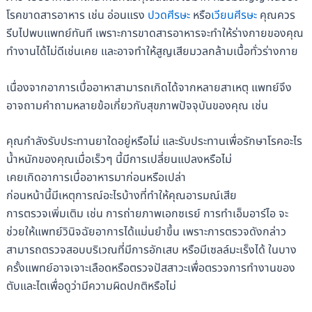
โรคขาดสารอาหาร เช่น อ่อนแรง
ปวดศีรษะ
หรือ
เวียนศีรษะ
คุณควร
รีบไปพบแพทย์ทันที เพราะการขาดสารอาหารจะทำให้ร่างกายของคุณ
ทำงานได้ไม่ดีเช่นเคย และอาจทำให้สูญเสียมวลกล้ามเนื้อทั่วร่างกาย
เนื่องจากอาการเบื่ออาหาสามารถเกิดได้จากหลายสาเหตุ แพทย์จึง
อาจถามคำถามหลายข้อเกี่ยวกับสุขภาพปัจจุบันของคุณ เช่น
คุณกำลังรับประทานยาใดอยู่หรือไม่ และรับประทานเพื่อรักษาโรคอะไร
น้ำหนักของคุณเมื่อเร็วๆ นี้มีการเปลี่ยนแปลงหรือไม่
เคยเกิดอาการเบื่ออาหารมาก่อนหรือเปล่า
ก่อนหน้านี้มีเหตุการณ์อะไรบ้างที่ทำให้คุณอารมณ์เสีย
การตรวจเพิ่มเติม เช่น การถ่ายภาพเอกซเรย์ การทำเอ็มอาร์ไอ จะ
ช่วยให้แพทย์วินิจฉัยอาการได้แม่นยำขึ้น เพราะการตรวจดังกล่าว
สามารถตรวจสอบบริเวณที่มีการอักเสบ หรือมีเซลล์มะเร็งได้ ในบาง
ครั้งแพทย์อาจเจาะเลือดหรือตรวจปัสสาวะเพื่อตรวจการทำงานของ
ตับและไตเพื่อดูว่ามีความผิดปกติหรือไม่