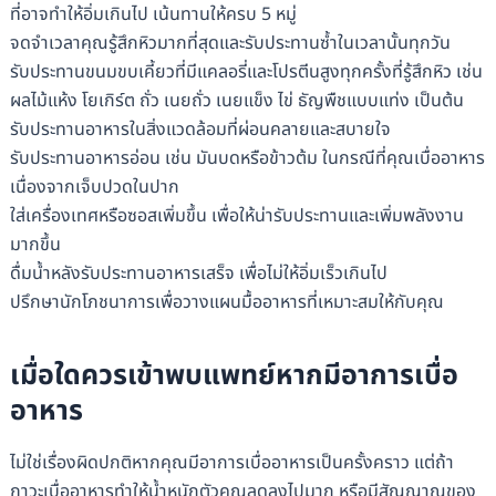
ที่อาจทำให้อิ่มเกินไป เน้นทานให้ครบ 5 หมู่
จดจำเวลาคุณรู้สึกหิวมากที่สุดและรับประทานซ้ำในเวลานั้นทุกวัน
รับประทานขนมขบเคี้ยวที่มีแคลอรี่และโปรตีนสูงทุกครั้งที่รู้สึกหิว เช่น
ผลไม้แห้ง โยเกิร์ต ถั่ว เนยถั่ว เนยแข็ง ไข่ ธัญพืชแบบแท่ง เป็นต้น
รับประทานอาหารในสิ่งแวดล้อมที่ผ่อนคลายและสบายใจ
รับประทานอาหารอ่อน เช่น มันบดหรือข้าวต้ม ในกรณีที่คุณเบื่ออาหาร
เนื่องจากเจ็บปวดในปาก
ใส่เครื่องเทศหรือซอสเพิ่มขึ้น เพื่อให้น่ารับประทานและเพิ่มพลังงาน
มากขึ้น
ดื่มน้ำหลังรับประทานอาหารเสร็จ เพื่อไม่ให้อิ่มเร็วเกินไป
ปรึกษานักโภชนาการเพื่อวางแผนมื้ออาหารที่เหมาะสมให้กับคุณ
เมื่อใดควรเข้าพบแพทย์หากมีอาการเบื่อ
อาหาร
ไม่ใช่เรื่องผิดปกติหากคุณมีอาการเบื่ออาหารเป็นครั้งคราว แต่ถ้า
ภาวะเบื่ออาหารทำให้น้ำหนักตัวคุณลดลงไปมาก หรือมีสัญญาณของ