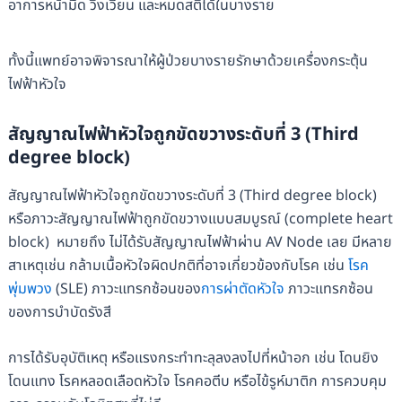
อาการหน้ามืด วิงเวียน และหมดสติได้ในบางราย
ทั้งนี้แพทย์อาจพิจารณาให้ผู้ป่วยบางรายรักษาด้วยเครื่องกระตุ้น
ไฟฟ้าหัวใจ
สัญญาณไฟฟ้าหัวใจถูกขัดขวางระดับที่ 3 (Third
degree block)
สัญญาณไฟฟ้าหัวใจถูกขัดขวางระดับที่ 3 (Third degree block)
หรือภาวะสัญญาณไฟฟ้าถูกขัดขวางแบบสมบูรณ์ (complete heart
block) หมายถึง ไม่ได้รับสัญญาณไฟฟ้าผ่าน AV Node เลย มีหลาย
สาเหตุเช่น กล้ามเนื้อหัวใจผิดปกติที่อาจเกี่ยวข้องกับโรค เช่น
โรค
พุ่มพวง
(SLE) ภาวะแทรกซ้อนของ
การผ่าตัดหัวใจ
ภาวะแทรกซ้อน
ของการบำบัดรังสี
การได้รับอุบัติเหตุ หรือแรงกระทำทะลุลงลงไปที่หน้าอก เช่น โดนยิง
โดนแทง โรคหลอดเลือดหัวใจ โรคคอตีบ หรือไข้รูห์มาติก การควบคุม