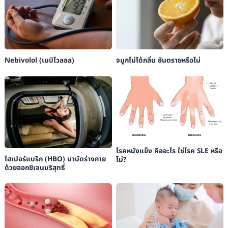
Nebivolol (เนบิโวลอล)
จมูกไม่ได้กลิ่น อันตรายหรือไม่
โรคหนังแข็ง คืออะไร ใช่โรค SLE หรือ
ไฮเปอร์แบริก (HBO) บำบัดร่างกาย
ไม่?
ด้วยออกซิเจนบริสุทธิ์