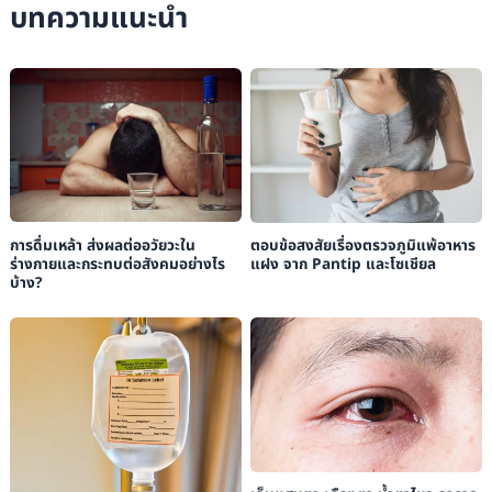
บทความแนะนำ
Today.
NHS:
“Risks and Complications of Heart Surgery”
.
การดื่มเหล้า ส่งผลต่ออวัยวะใน
ตอบข้อสงสัยเรื่องตรวจภูมิแพ้อาหาร
ร่างกายและกระทบต่อสังคมอย่างไร
แฝง จาก Pantip และโซเชียล
บ้าง?