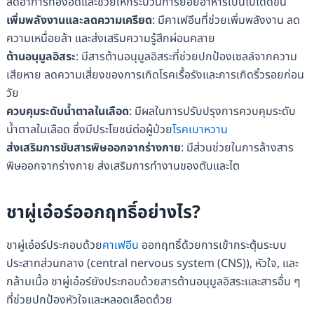
ลดอาการท้องอืดและช่วยให้กระบวนการย่อยอาหารเป็นไปได้ดีขึ้น
เพิ่มพลังงานและลดความเครียด
: มีคาเฟอีนที่ช่วยเพิ่มพลังงาน ลด
ความเหนื่อยล้า และส่งเสริมความรู้สึกผ่อนคลาย
ต้านอนุมูลอิสระ
: มีสารต้านอนุมูลอิสระที่ช่วยปกป้องเซลล์จากความ
เสียหาย ลดความเสี่ยงของการเกิดโรคเรื้อรังและการเกิดริ้วรอยก่อน
วัย
ควบคุมระดับน้ำตาลในเลือด
: มีผลในการปรับปรุงการควบคุมระดับ
น้ำตาลในเลือด ซึ่งมีประโยชน์ต่อผู้ป่วย
โรคเบาหวาน
ส่งเสริมการขับสารพิษออกจากร่างกาย
: มีส่วนช่วยในการล้างสาร
พิษออกจากร่างกาย ส่งเสริมการทำงานของตับและไต
ชาผู่เอ๋อร์
ออกฤทธิ์อย่างไร
?
ชาผู่เอ๋อร์ประกอบด้วย
คาเฟอีน
ออกฤทธิ์ด้วยการเข้ากระตุ้นระบบ
ประสาทส่วนกลาง (central nervous system (CNS)), หัวใจ, และ
กล้ามเนื้อ ชาผู่เอ๋อร์ยังประกอบด้วยสารต้านอนุมูลอิสระและสารอื่น ๆ
ที่ช่วยปกป้องหัวใจและหลอดเลือดด้วย