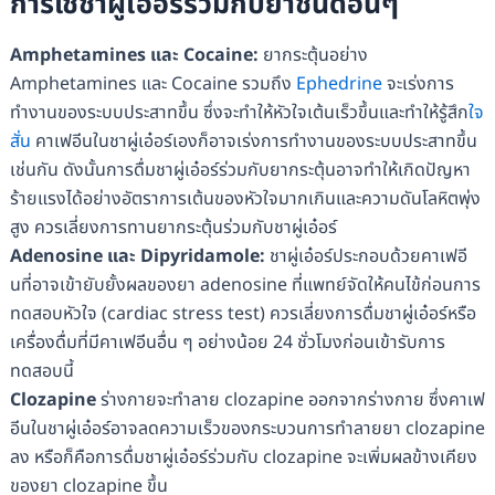
การใช้
ชาผู่เอ๋อร์ร่วมกับยาชนิดอื่นๆ
Amphetamines และ Cocaine:
ยากระตุ้นอย่าง
Amphetamines และ Cocaine รวมถึง
Ephedrine
จะเร่งการ
ทำงานของระบบประสาทขึ้น ซึ่งจะทำให้หัวใจเต้นเร็วขึ้นและทำให้รู้สึก
ใจ
สั่น
คาเฟอีนในชาผู่เอ๋อร์เองก็อาจเร่งการทำงานของระบบประสาทขึ้น
เช่นกัน ดังนั้นการดื่มชาผู่เอ๋อร์ร่วมกับยากระตุ้นอาจทำให้เกิดปัญหา
ร้ายแรงได้อย่างอัตราการเต้นของหัวใจมากเกินและความดันโลหิตพุ่ง
สูง ควรเลี่ยงการทานยากระตุ้นร่วมกับชาผู่เอ๋อร์
Adenosine และ Dipyridamole:
ชาผู่เอ๋อร์ประกอบด้วยคาเฟอี
นที่อาจเข้ายับยั้งผลของยา adenosine ที่แพทย์จัดให้คนไข้ก่อนการ
ทดสอบหัวใจ (cardiac stress test) ควรเลี่ยงการดื่มชาผู่เอ๋อร์หรือ
เครื่องดื่มที่มีคาเฟอีนอื่น ๆ อย่างน้อย 24 ชั่วโมงก่อนเข้ารับการ
ทดสอบนี้
Clozapine
ร่างกายจะทำลาย clozapine ออกจากร่างกาย ซึ่งคาเฟ
อีนในชาผู่เอ๋อร์อาจลดความเร็วของกระบวนการทำลายยา clozapine
ลง หรือก็คือการดื่มชาผู่เอ๋อร์ร่วมกับ clozapine จะเพิ่มผลข้างเคียง
ของยา clozapine ขึ้น