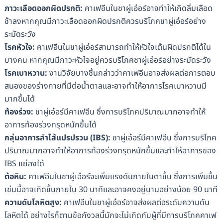
ภาวะเลือดออกผิดปรกติ
:
คาเฟอีนในชาผู่เอ๋อร์อาจทำให้เกิดลิ่มเลือด
ช้าลงหากคุณมีภาวะเลือดออกผิดปรกติควรบริโภคชาผู่เอ๋อร์อย่าง
ระมัดระวัง
โรคหัวใจ
:
คาเฟอีนในชาผู่เอ๋อร์สามารถทำให้หัวใจเต้นผิดปรกติได้ใน
บางคน หากคุณมีภาวะหัวใจอยู่ควรบริโภคชาผู่เอ๋อร์อย่างระมัดระวัง
โรคเบาหวาน
:
งานวิจัยบางชิ้นกล่าวว่าคาเฟอีนอาจส่งผลต่อการตอบ
สนองของร่างกายที่มีต่อน้ำตาลและอาจทำให้อาการโรคเบาหวานมี
มากขึ้นได้
ท้องร่วง
:
ชาผู่เอ๋อร์มีคาเฟอีน ซึ่งการบริโภคปริมาณมากอาจทำให้
อาการท้องร่วงทรุดหนักขึ้นได้
กลุ่มอาการลำไส้แปรปรวน
(IBS
):
ชาผู่เอ๋อร์มีคาเฟอีน ซึ่งการบริโภค
ปริมาณมากอาจทำให้อาการท้องร่วงทรุดหนักขึ้นและทำให้อาการของ
IBS แย่ลงได้
ต้อหิน
:
คาเฟอีนในชาผู่เอ๋อร์จะเพิ่มแรงดันภายในตาขึ้น ซึ่งการเพิ่มขึ้น
เช่นนี้อาจเกิดขึ้นภายใน 30 นาทีและอาจคงอยู่นานอย่างน้อย 90 นาที
ความดันโลหิตสูง
:
คาเฟอีนในชาผู่เอ๋อร์อาจส่งผลต่อระดับความดัน
โลหิตได้ อย่างไรก็ตามข้อกังวลนี้มักจะไม่เกิดกับผู้ที่มีการบริโภคคาเฟ