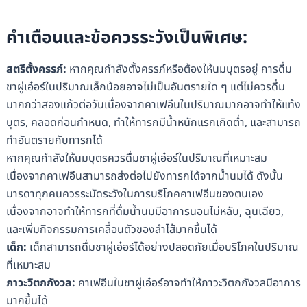
คำเตือนและข้อควรระวังเป็นพิเศษ
:
สตรีตั้งครรภ์
:
หากคุณกำลังตั้งครรภ์หรือต้องให้นมบุตรอยู่ การดื่ม
ชาผู่เอ๋อร์ในปริมาณเล็กน้อยอาจไม่เป็นอันตรายใด ๆ แต่ไม่ควรดื่ม
มากกว่าสองแก้วต่อวันเนื่องจากคาเฟอีนในปริมาณมากอาจทำให้แท้ง
บุตร, คลอดก่อนกำหนด, ทำให้ทารกมีน้ำหนักแรกเกิดต่ำ, และสามารถ
ทำอันตรายกับทารกได้
หากคุณกำลังให้นมบุตรควรดื่มชาผู่เอ๋อร์ในปริมาณที่เหมาะสม
เนื่องจากคาเฟอีนสามารถส่งต่อไปยังทารกได้จากน้ำนมได้ ดังนั้น
มารดาทุกคนควรระมัดระวังในการบริโภคคาเฟอีนของตนเอง
เนื่องจากอาจทำให้ทารกที่ดื่มน้ำนมมีอาการนอนไม่หลับ, ฉุนเฉียว,
และเพิ่มกิจกรรมการเคลื่อนตัวของลำไส้มากขึ้นได้
เด็ก
:
เด็กสามารถดื่มชาผู่เอ๋อร์ได้อย่างปลอดภัยเมื่อบริโภคในปริมาณ
ที่เหมาะสม
ภาวะวิตกกังวล
:
คาเฟอีนในชาผู่เอ๋อร์อาจทำให้ภาวะวิตกกังวลมีอาการ
มากขึ้นได้