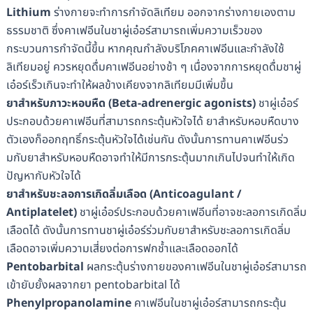
Lithium
ร่างกายจะทำการกำจัดลิเทียม ออกจากร่างกายเองตาม
ธรรมชาติ ซึ่งคาเฟอีนในชาผู่เอ๋อร์สามารถเพิ่มความเร็วของ
กระบวนการกำจัดนี้ขึ้น หากคุณกำลังบริโภคคาเฟอีนและกำลังใช้
ลิเทียมอยู่ ควรหยุดดื่มคาเฟอีนอย่างช้า ๆ เนื่องจากการหยุดดื่มชาผู่
เอ๋อร์เร็วเกินจะทำให้ผลข้างเคียงจากลิเทียมมีเพิ่มขึ้น
ยาสำหรับภาวะหอบหืด
(
Beta-adrenergic agonists
)
ชาผู่เอ๋อร์
ประกอบด้วยคาเฟอีนที่สามารถกระตุ้นหัวใจได้ ยาสำหรับหอบหืดบาง
ตัวเองก็ออกฤทธิ์กระตุ้นหัวใจได้เช่นกัน ดังนั้นการทานคาเฟอีนร่ว
มกับยาสำหรับหอบหืดอาจทำให้มีการกระตุ้นมากเกินไปจนทำให้เกิด
ปัญหากับหัวใจได้
ยาสำหรับชะลอการเกิดลิ่มเลือด
(Anticoagulant /
Antiplatelet)
ชาผู่เอ๋อร์ประกอบด้วยคาเฟอีนที่อาจชะลอการเกิดลิ่ม
เลือดได้ ดังนั้นการทานชาผู่เอ๋อร์ร่วมกับยาสำหรับชะลอการเกิดลิ่ม
เลือดอาจเพิ่มความเสี่ยงต่อการฟกช้ำและเลือดออกได้
Pentobarbital
ผลกระตุ้นร่างกายของคาเฟอีนในชาผู่เอ๋อร์สามารถ
เข้ายับยั้งผลจากยา pentobarbital ได้
Phenylpropanolamine
คาเฟอีนในชาผู่เอ๋อร์สามารถกระตุ้น