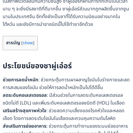
ในสภาพแวดล้อมที่มีความชื้นสูง ชาผู่เอ๋อร์ที่ผ่านการกักเก็บเป็นเวลา
นาน ๆ จะยิ่งมีรสชาติที่ดีมากขึ้น ชาผู่เอ๋อร์ส่วนมากถูกผลิตขึ้นจากยูน
นานในประเทศจีน อีกทั้งยังเป็นชาที่ได้รับความนิยมอย่างมากใน
ไต้หวัน และยังมีการนำชาชนิดนี้ไปใช้ทำยาอีกด้วย
สารบัญ
[
show
]
ประโยชน์ของชาผู่เอ๋อร์
ช่วยการลดน้ำหนัก
: ช่วยกระตุ้นการเผาผลาญไขมันในร่างกายและลด
การสะสมของไขมัน ช่วยให้การลดน้ำหนักเป็นไปได้ดีขึ้น
ลดระดับคอเลสเตอรอล
: มีส่วนช่วยในการลดระดับคอเลสเตอรอล
ชนิดไม่ดี (LDL) และเพิ่มระดับคอเลสเตอรอลชนิดดี (HDL) ในเลือด
เสริมสร้างสุขภาพหัวใจ
: ช่วยลดความเสี่ยงของโรคหัวใจและหลอด
เลือด โดยการลดระดับไขมันในเลือดและควบคุมความดันโลหิต
ส่งเสริมการย่อยอาหาร
: ช่วยกระตุ้นการทำงานของระบบย่อยอาหาร