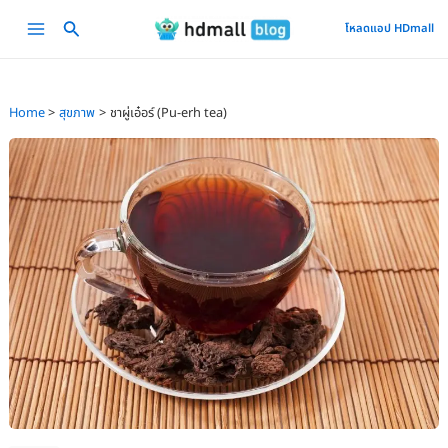
Skip
Main
โหลดแอป HDmall
to
Menu
content
Home
สุขภาพ
ชาผู่เอ๋อร์ (Pu-erh tea)