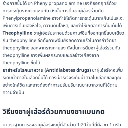
ร่างกายขึ้นได้ ยา Phenylpropanolamine เองก็ออกฤทธิ์ด้วย
การกระตุ้นร่างกายเช่นกัน ดังนั้นการดื่มชาผู่เอ๋อร์ร่วมกับ
Phenylpropanolamine อาจทำให้เกิดการกระตุ้นมากเกินไปและจะ
เพิ่มการเต้นของหัวใจ, ความดันโลหิต, และทำให้เกิดอาการตื่นเต้นได้
Theophylline
ชาผู่เอ๋อร์ประกอบด้วยคาเฟอีนที่ออกฤทธิ์แบบเดียว
กับ theophylline อีกทั้งคาเฟอีนยังลดความเร็วในการกำจัดยา
theophylline ออกจากร่างกายลง ดังนั้นการดื่มชาผู่เอ๋อร์ร่วมกับ
theophylline อาจเพิ่มผลกระทบและผลข้างเคียงจาก
theophylline ขึ้นได้
ยาสำหรับโรคเบาหวาน
(Antidiabetes drugs)
ชาผู่เอ๋อร์อาจเพิ่ม
ระดับน้ำตาลในเลือดขึ้นได้ ควรเฝ้าระวังระดับน้ำตาลในเลือดของคุณ
อย่างใกล้ชิด และอาจต้องทำการปรับปริมาณยาเบาหวานที่ใช้ตาม
ความจำเป็น
วิธีชงชาผู่เอ๋อร์ด้วยกาชงชาแบบกด
มาตราฐานการชงชาผู่เอ๋อร์จะอยู่ที่สัดส่วน 1:20 ในที่นี้คือ ชา 1 กรัม