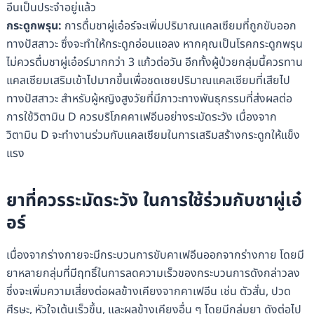
อีนเป็นประจำอยู่แล้ว
กระดูกพรุน
:
การดื่มชาผู่เอ๋อร์จะเพิ่มปริมาณแคลเซียมที่ถูกขับออก
ทางปัสสาวะ ซึ่งจะทำให้กระดูกอ่อนแอลง หากคุณเป็นโรคกระดูกพรุน
ไม่ควรดื่มชาผู่เอ๋อร์มากกว่า 3 แก้วต่อวัน อีกทั้งผู้ป่วยกลุ่มนี้ควรทาน
แคลเซียมเสริมเข้าไปมากขึ้นเพื่อชดเชยปริมาณแคลเซียมที่เสียไป
ทางปัสสาวะ สำหรับผู้หญิงสูงวัยที่มีภาวะทางพันธุกรรมที่ส่งผลต่อ
การใช้วิตามิน D ควรบริโภคคาเฟอีนอย่างระมัดระวัง เนื่องจาก
วิตามิน D จะทำงานร่วมกับแคลเซียมในการเสริมสร้างกระดูกให้แข็ง
แรง
ยาที่ควรระมัดระวัง ในการใช้ร่วมกับชาผู่เอ๋
อร์
เนื่องจากร่างกายจะมีกระบวนการขับคาเฟอีนออกจากร่างกาย โดยมี
ยาหลายกลุ่มที่มีฤทธิ์ในการลดความเร็วของกระบวนการดังกล่าวลง
ซึ่งจะเพิ่มความเสี่ยงต่อผลข้างเคียงจากคาเฟอีน เช่น ตัวสั่น, ปวด
ศีรษะ, หัวใจเต้นเร็วขึ้น, และผลข้างเคียงอื่น ๆ โดยมีกลุ่มยา ดังต่อไป