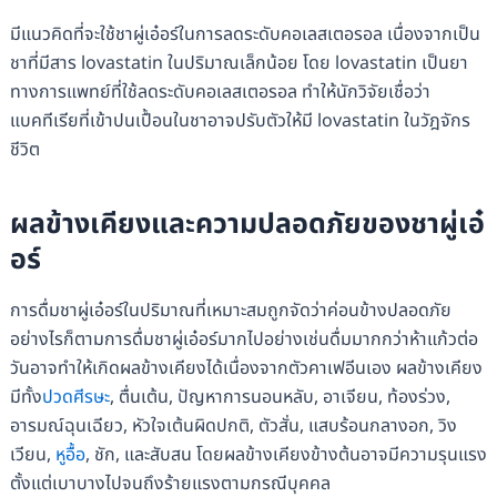
มีแนวคิดที่จะใช้ชาผู่เอ๋อร์ในการลดระดับคอเลสเตอรอล เนื่องจากเป็น
ชาที่มีสาร lovastatin ในปริมาณเล็กน้อย โดย lovastatin เป็นยา
ทางการแพทย์ที่ใช้ลดระดับคอเลสเตอรอล ทำให้นักวิจัยเชื่อว่า
แบคทีเรียที่เข้าปนเปื้อนในชาอาจปรับตัวให้มี lovastatin ในวัฎจักร
ชีวิต
ผลข้างเคียงและความปลอดภัยของ
ชาผู่เอ๋
อร์
การดื่มชาผู่เอ๋อร์ในปริมาณที่เหมาะสมถูกจัดว่าค่อนข้างปลอดภัย
อย่างไรก็ตามการดื่มชาผู่เอ๋อร์มากไปอย่างเช่นดื่มมากกว่าห้าแก้วต่อ
วันอาจทำให้เกิดผลข้างเคียงได้เนื่องจากตัวคาเฟอีนเอง ผลข้างเคียง
มีทั้ง
ปวดศีรษะ
, ตื่นเต้น, ปัญหาการนอนหลับ, อาเจียน, ท้องร่วง,
อารมณ์ฉุนเฉียว, หัวใจเต้นผิดปกติ, ตัวสั่น, แสบร้อนกลางอก, วิง
เวียน,
หูอื้อ
, ชัก, และสับสน โดยผลข้างเคียงข้างต้นอาจมีความรุนแรง
ตั้งแต่เบาบางไปจนถึงร้ายแรงตามกรณีบุคคล