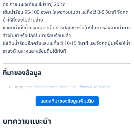
ต่อ ภาชนะชง(ที่จะแช่น้ำชา) 20 cc
เติมน้ำร้อน 95-100 องศา ใส่พอท่วมใบชา แช่ทิ้งไว้ 3-5 วินาที จึงกด
น้ำให้ทิ้งลงไปด้านล่าง
และเทน้ำทิ้งน้ำแรกเราจะเป็นการปลุกชาหรือล้างใบชา หลังจากทำการ
ล้างใบชาหรือปลุกใบชาเรียบร้อนแล้ว
ให้เติมน้ำร้อนอีกครั้งและแช่ทิ้งไว้ 10-15 วินาที และจึงกดปุ่มเพื่อให้น้ำ
ชาลงด้านล่างและพร้อมดื่มได้ทันที
ที่มาของข้อมูล
Drugs.com:
“Progesterone: Uses, Side Effects & Warnings”
.
MedlinePlus:
“Progesterone: MedlinePlus Drug Information”
.
แสดงที่มาของข้อมูลเพิ่มเติม
Wikipedia:
“Progesterone – Overview and Medical Uses”
.
บทความแนะนำ