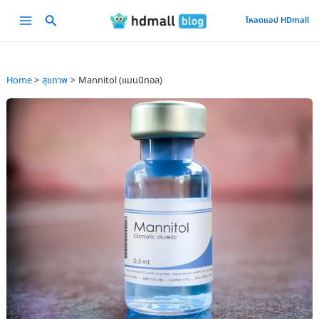
Skip
Main
โหลดแอป HDmall
to
Menu
content
Home
สุขภาพ
Mannitol (แมนนิทอล)