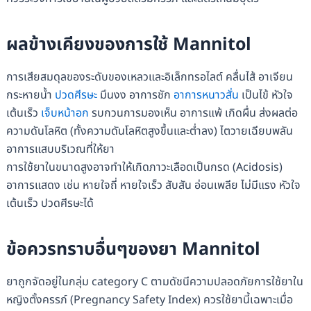
ผลข้างเคียงของการใช้ Mannitol
การเสียสมดุลของระดับของเหลวและอิเล็กทรอไลต์ คลื่นไส้ อาเจียน
กระหายน้ำ
ปวดศีรษะ
มึนงง อาการชัก
อาการหนาวสั่น
เป็นไข้ หัวใจ
เต้นเร็ว
เจ็บหน้าอก
รบกวนการมองเห็น อาการแพ้ เกิดผื่น ส่งผลต่อ
ความดันโลหิต (ทั้งความดันโลหิตสูงขึ้นและต่ำลง) ไตวายเฉียบพลัน
อาการแสบบริเวณที่ให้ยา
การใช้ยาในขนาดสูงอาจทำให้เกิดภาวะเลือดเป็นกรด (Acidosis)
อาการแสดง เช่น หายใจถี่ หายใจเร็ว สับสัน อ่อนเพลีย ไม่มีแรง หัวใจ
เต้นเร็ว ปวดศีรษะได้
ข้อควรทราบอื่นๆของยา
Mannitol
ยาถูกจัดอยู่ในกลุ่ม category C ตามดัชนีความปลอดภัยการใช้ยาใน
หญิงตั้งครรภ์ (Pregnancy Safety Index) ควรใช้ยานี้เฉพาะเมื่อ