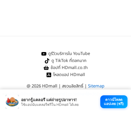
ดูรีวิวบริการใน YouTube
ดู TikTok ที่ตลกมาก
ช้อปที่ HDmall.co.th
โหลดแอป HDmall
@ 2026 HDmall | สงวนลิขสิทธิ์ |
Sitemap
หา
คลินิกใกล้บ้าน
:
ออกใบรับรองแพทย์
|
ตรวจรักษาไข้หวัด
|
ตรวจสุขภาพทั่วไป
อยากรู้แคลอรี แค่ถ่ายรูปอาหาร!
ดาวน์โหลด
แอปเลย (ฟรี)
ใช้แอปนับแคลอรีฟรีใน HDmall ได้เลย