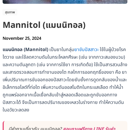
สุขภาพ
Mannitol (แมนนิทอล)
November 25, 2024
แมนนิทอล (Mannitol)
เป็นยาในกลุ่ม
ยาขับปัสสาวะ
ใช้ในผู้ป่วยโรค
ไตวาย และใช้ลดความดันในกระโหลกศีรษะ (เช่น จากภาวะสมองบวม)
และความดันลูกตา (เช่น จากการใช้ยา การเกิดต้อ) ใช้เป็นสารสวนล้าง
และสารตรวจสอบการทำงานของไต กลไกการออกฤทธิ์ของยา คือ ยา
เพิ่มปริมาณการขับออกของปัสสาวะโดยยับยั้งการดูดกลับของน้ำและ
อิเล็กทรอไลต์ที่ท่อไต เพิ่มความดันออสโมติกในกระแสเลือด ทำให้น้ำ
ถูกแพร่ออกจากเนื้อเยื่อกลับเข้าสู่หลอดเลือดและถูกขับออกทาง
ปัสสาวะได้ จึงเป็นการลดปริมาณของเหลวในร่างกาย ทำให้ความดัน
ในอวัยวะลดลง
มีคำถามเกี่ยวกับ แมนนิทอล?
สอบถามฟรีทาง LINE รับคำ