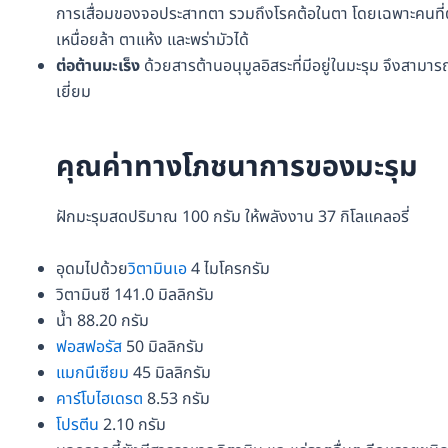
การเสื่อมของจอประสาทตา รวมถึงโรคต้อในตา โดยเฉพาะคนที่
เหนื่อยล้า ตาแห้ง และพร่ามัวได้
ต่อต้านมะเร็ง
ด้วยสารต้านอนุมูลอิสระที่มีอยู่ในมะรุม จึงสามา
เยี่ยม
คุณค่าทางโภชนาการของมะรุม
ฝักมะรุมสดปริมาณ 100 กรัม ให้พลังงาน 37 กิโลแคลอรี่
อุดมไปด้วย
วิตามินเอ
4 ไมโครกรัม
วิตามินซี 141.0 มิลลิกรัม
น้ำ 88.20 กรัม
ฟอสฟอรัส
50 มิลลิกรัม
แมกนีเซียม
45 มิลลิกรัม
คาร์โบไฮเดรต
8.53 กรัม
โปรตีน
2.10 กรัม