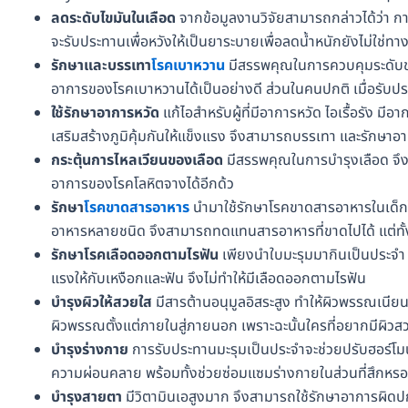
ลดระดับไขมันในเลือด
จากข้อมูลงานวิจัยสามารถกล่าวได้ว่า ก
จะรับประทานเพื่อหวังให้เป็นยาระบายเพื่อลดน้ำหนักยังไม่ใช่ทา
รักษาและบรรเทา
โรคเบาหวาน
มีสรรพคุณในการควบคุมระดับขอ
อาการของโรคเบาหวานได้เป็นอย่างดี ส่วนในคนปกติ เมื่อรับป
ใช้รักษาอาการหวัด
แก้ไอสำหรับผู้ที่มีอาการหวัด ไอเรื้อรัง มี
เสริมสร้างภูมิคุ้มกันให้แข็งแรง จึงสามารถบรรเทา และรักษาอา
กระตุ้นการไหลเวียนของเลือด
มีสรรพคุณในการบำรุงเลือด จึงช
อาการของโรคโลหิตจางได้อีกด้ว
รักษา
โรคขาดสารอาหาร
นำมาใช้รักษาโรคขาดสารอาหารในเด็กไ
อาหารหลายชนิด จึงสามารถทดแทนสารอาหารที่ขาดไปได้ แต่ทั้งน
รักษาโรคเลือดออกตามไรฟัน
เพียงนำใบมะรุมมากินเป็นประจำ
แรงให้กับเหงือกและฟัน จึงไม่ทำให้มีเลือดออกตามไรฟัน
บำรุงผิวให้สวยใส
มีสารต้านอนุมูลอิสระสูง ทำให้ผิวพรรณเนียนน
ผิวพรรณตั้งแต่ภายในสู่ภายนอก เพราะฉะนั้นใครที่อยากมีผิวสวย ม
บำรุงร่างกาย
การรับประทานมะรุมเป็นประจำจะช่วยปรับฮอร์โมน
ความผ่อนคลาย พร้อมทั้งช่วยซ่อมแซมร่างกายในส่วนที่สึกหรอ ห
บำรุงสายตา
มีวิตามินเอสูงมาก จึงสามารถใช้รักษาอาการผิดปกต