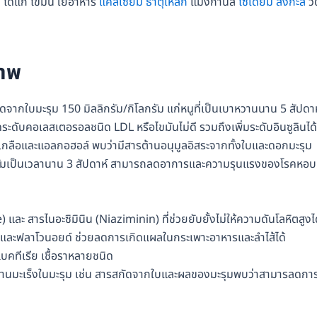
 ได้แก่ ไขมัน ใยอาหาร
แคลเซียม
ธาตุเหล็ก
แมงกานีส
โซเดียม
สังกะสี
วิ
ภาพ
ากใบมะรุม 150 มิลลิกรัม/กิโลกรัม แก่หนูที่เป็นเบาหวานนาน 5 สัปดาห
ระดับคอเลสเตอรอลชนิด LDL หรือไขมันไม่ดี รวมถึงเพิ่มระดับอินซูลินได้
ลือและแอลกอฮอล์ พบว่ามีสารต้านอนุมูลอิสระจากทั้งใบและดอกมะรุม
รัมเป็นเวลานาน 3 สัปดาห์ สามารถลดอาการและความรุนแรงของโรคหอบ
ละ สารไนอะซิมินิน (Niaziminin) ที่ช่วยยับยั้งไม่ให้ความดันโลหิตสูงไ
ละฟลาโวนอยด์ ช่วยลดการเกิดแผลในกระเพาะอาหารและลำไส้ได้
แบคทีเรีย เชื้อราหลายชนิด
้านมะเร็งในมะรุม เช่น สารสกัดจากใบและผลของมะรุมพบว่าสามารลดกา