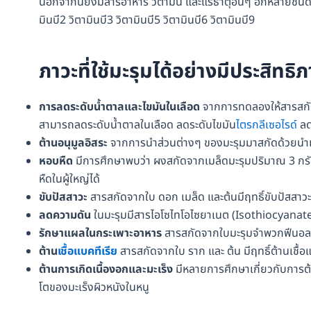
นอกจากนี้ยังมีสารอาหาร วิตามิน และแร่ธาตุอื่นๆ อีกหลายชนิด
มินบี2 วิตามินบี3 วิตามินบี5 วิตามินบี6 วิตามินบี9
ภาวะที่ใช้มะรุมได้อย่างมีประสิทธิ
การลดระดับน้ำตาลและไขมันในเลือด
จากการทดลองให้สารสกัดจ
สามารถลดระดับน้ำตาลในเลือด ลดระดับไขมัน
ไตรกลีเซอไรด์
ลด
ต้านอนุมูลอิสระ
จากการนำส่วนต่างๆ ของมะรุมมาสกัดด้วยนำเก
หอบหืด
มีการศึกษาพบว่า ผงสกัดจากเมล็ดมะรุมปริมาณ 3 ก
หืดในผู้ใหญ่ได้
ขับปัสสาวะ
สารสกัดจากใบ ดอก เมล็ด และต้นมีฤทธิ์ขับปัสสาวะ
ลดความดัน
ในมะรุมมีสารไอโซไทโอไซยาเนต (Isothiocyanate) แ
รักษาแผลในกระเพาะอาหาร
สารสกัดจากใบมะรุมจำพวกฟีนอลแ
ต้าน
เชื้อแบคทีเรีย
สารสกัดจากใบ ราก และ ต้น มีฤทธิ์ต้านเชื้อ
ต้านการเกิดเนื้องอกและมะเร็ง
มีหลายการศึกษาเกี่ยวกับการต
โตของมะเร็งผิวหนังในหนู