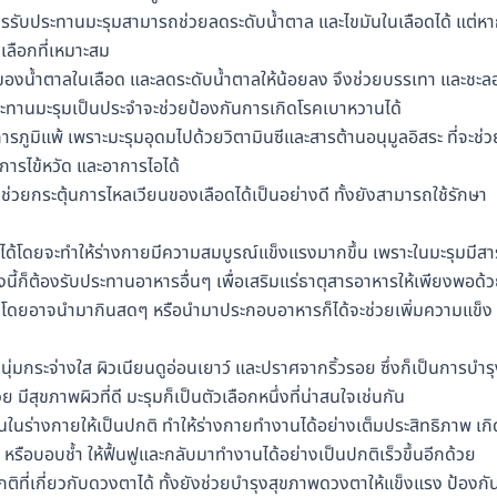
ารรับประทานมะรุมสามารถช่วยลดระดับน้ำตาล และไขมันในเลือดได้ แต่ห
งเลือกที่เหมาะสม
งน้ำตาลในเลือด และลดระดับน้ำตาลให้น้อยลง จึงช่วยบรรเทา และชะล
ระทานมะรุมเป็นประจำจะช่วยป้องกันการเกิดโรคเบาหวานได้
อาการภูมิแพ้ เพราะมะรุมอุดมไปด้วยวิตามินซีและสารต้านอนุมูลอิสระ ที่จะช่ว
การไข้หวัด และอาการไอได้
่วยกระตุ้นการไหลเวียนของเลือดได้เป็นอย่างดี ทั้งยังสามารถใช้รักษา
ด้โดยจะทำให้ร่างกายมีความสมบูรณ์แข็งแรงมากขึ้น เพราะในมะรุมมีสา
ี้ก็ต้องรับประทานอาหารอื่นๆ เพื่อเสริมแร่ธาตุสารอาหารให้เพียงพอด้
 โดยอาจนำมากินสดๆ หรือนำมาประกอบอาหารก็ได้จะช่วยเพิ่มความแข็ง
ุ่มกระจ่างใส ผิวเนียนดูอ่อนเยาว์ และปราศจากริ้วรอย ซึ่งก็เป็นการบำร
ีสุขภาพผิวที่ดี มะรุมก็เป็นตัวเลือกหนึ่งที่น่าสนใจเช่นกัน
ในร่างกายให้เป็นปกติ ทำให้ร่างกายทำงานได้อย่างเต็มประสิทธิภาพ เกิ
รือบอบช้ำ ให้ฟื้นฟูและกลับมาทำงานได้อย่างเป็นปกติเร็วขึ้นอีกด้วย
ิที่เกี่ยวกับดวงตาได้ ทั้งยังช่วยบำรุงสุขภาพดวงตาให้แข็งแรง ป้องกั