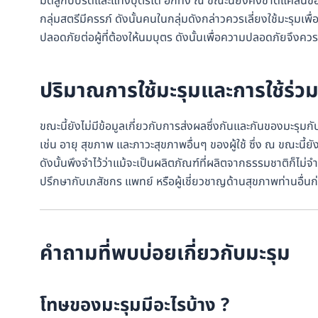
มดลูกบีบรัดและแท้งบุตรได้ อีกทั้ง ณ ขณะนี้ยังคงขาดแคลนข้อม
กลุ่มสตรีมีครรภ์ ดังนั้นคนในกลุ่มดังกล่าวควรเลี่ยงใช้มะรุมเพ
ปลอดภัยต่อผู้ที่ต้องให้นมบุตร ดังนั้นเพื่อความปลอดภัยจึงค
ปริมาณการใช้มะรุมและการใช้ร่วม
ขณะนี้ยังไม่มีข้อมูลเกี่ยวกับการส่งผลซึ่งกันและกันของมะรุมกั
เช่น อายุ สุขภาพ และภาวะสุขภาพอื่นๆ ของผู้ใช้ ซึ่ง ณ ขณะน
ดังนั้นพึงจำไว้ว่าแม้จะเป็นผลิตภัณฑ์ที่ผลิตจากธรรมชาติก็
ปรึกษากับเภสัชกร แพทย์ หรือผู้เชี่ยวชาญด้านสุขภาพท่านอื่นก่
คำถามที่พบบ่อยเกี่ยวกับมะรุม
โทษของมะรุมมีอะไรบ้าง ?