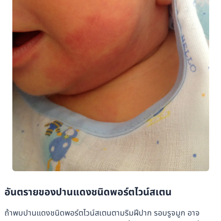
อันตรายของปานแดงชนิดพอร์ตไวน์สเตน
ถ้าพบปานแดงชนิดพอร์ตไวน์สเตนตามริมฝีปาก รอบรูจมูก อาจ