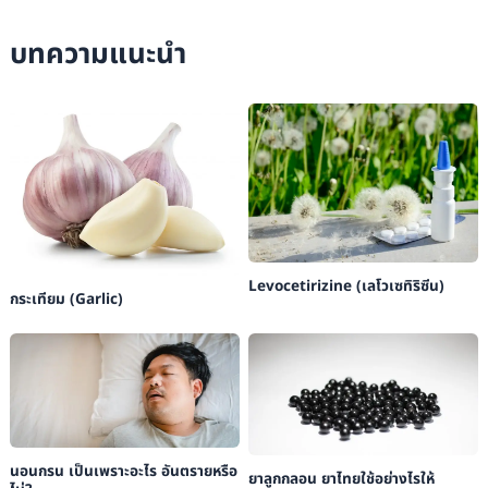
Medicine, 8th ed.
บทความแนะนำ
Jean L. Bolognia:
Dermatology, 4th ed.
Levocetirizine (เลโวเซทิริซีน)
กระเทียม (Garlic)
นอนกรน เป็นเพราะอะไร อันตรายหรือ
ยาลูกกลอน ยาไทยใช้อย่างไรให้