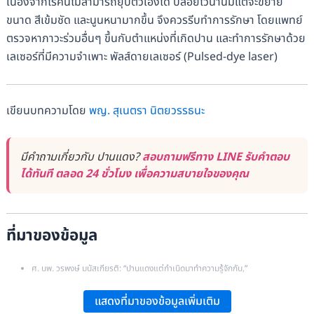
เนื่องจากโรคนี้ไม่สามารถยุบตัวเองได้ ปล่อยไว้นานมีแต่จะขยาย
ขนาด สีเข้มชัด และนูนหนามากขึ้น จึงควรรีบทำการรักษา โดยแพทย์
ตรวจหาภาวะร่วมอื่นๆ ขึ้นกับตำแหน่งที่เกิดปาน และทำการรักษาด้วย
เลเซอร์ที่มีความจำเพาะ พัลส์ดายเลเซอร์ (Pulsed-dye laser)
เขียนบทความโดย
พญ. สุเนตรา นิตยวรรธนะ
มีคำถามเกี่ยวกับ ปานแดง?
สอบถามฟรีทาง LINE รับคำตอบ
ได้ทันที ตลอด 24 ชั่วโมง เพื่อความสบายใจของคุณ
ที่มาของข้อมูล
ศ. นพ. วรพงษ์ มนัสเกียรติ: “ปานแดงแต่กำเนิดมาทำความรู้จักกัน,”
www.si.mahidol.ac.th
.
แสดงที่มาของข้อมูลเพิ่มเติม
Lowel A. Goldsmith et al.:
Fitspatick’s Dermatology in General