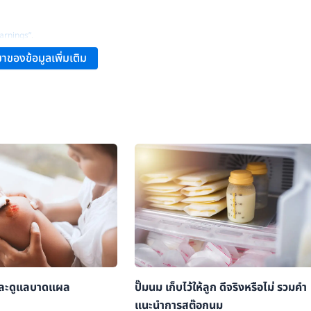
arnings”
.
าของข้อมูลเพิ่มเติม
และดูแลบาดแผล
ปั๊มนม เก็บไว้ให้ลูก ดีจริงหรือไม่ รวมคำ
แนะนำการสต๊อกนม