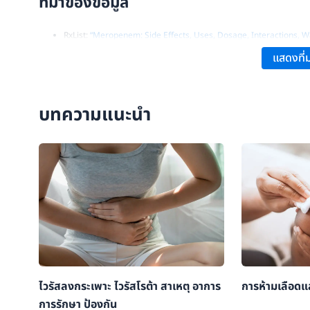
ที่มาของข้อมูล
RxList:
“Meropenem: Side Effects, Uses, Dosage, Interactions, W
Wikipedia:
“Meropenem – Overview and Mechanism of Action”
.
แสดงที่ม
Drugs.com:
“Meropenem: Uses, Side Effects & Warnings”
.
NCBI Bookshelf:
“Meropenem – StatPearls”
.
บทความแนะนำ
ScienceDirect:
“Meropenem – An Overview”
.
ไวรัสลงกระเพาะ ไวรัสโรต้า สาเหตุ อาการ
การห้ามเลือด
การรักษา ป้องกัน