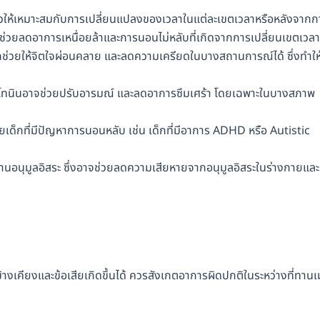
ัวให้เหมาะสมกับการเปลี่ยนแปลงของเวลาในแต่ละเขตเวลาหรือหลังจากก
ะช่วยลดอาการเหนื่อยล้าและการนอนไม่หลับที่เกิดจากการเปลี่ยนเขตเวลา
ถช่วยให้จิตใจผ่อนคลาย และลดความเครียดในบางสถานการณ์ได้ ซึ่งทำให
เมลาโทนินอาจช่วยปรับอารมณ์ และลดอาการซึมเศร้า โดยเฉพาะในบางสภาพ
ยเด็กที่มีปัญหาการนอนหลับ เช่น เด็กที่มีอาการ ADHD หรือ Autistic
้านอนุมูลอิสระ ซึ่งอาจช่วยลดความเสียหายจากอนุมูลอิสระในร่างกายและ
้างเคียงและข้อเสียเกิดขึ้นได้ ควรสังเกตอาการผิดปกติในระหว่างที่ทานเ