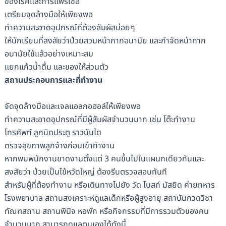
ของโรคและการแพร่เชื้อ
เตรียมจุดล้างมือให้เพียงพอ
ทำความสะอาดอุปกรณ์ที่ต้องสัมผัสบ่อยๆ
ให้นักเรียนที่สงสัยว่าป่วยสวมหน้ากากอนามัย และกำจัดหน้ากาก
อนามัยใช้แล้วอย่างเหมาะสม
แยกแก้วน้ำดื่ม และของให้ส่วนตัว
สถานประกอบการและที่ทำงาน
จัดจุดล้างมือและเจลแอลกอฮอล์ให้เพียงพอ
ทำความสะอาดอุปกรณ์ที่มีผู้สัมผัสจำนวนมาก เช่น โต๊ะทำงาน
โทรศัพท์ ลูกบิดประตู ราวบันได
ตรวจสุขภาพลูกจ้างก่อนเข้าทำงาน
หากพบพนักงานขาดงานตั้งแต่ 3 คนขึ้นไปในแผนกเดียวกันและ
สงสัยว่า ป่วยเป็นไข้หวัดใหญ่ ต้องรีบตรวจสอบทันที
สำหรับผู้ที่ต้องทำงาน หรือเดินทางไปยัง วัด โบสถ์ มัสยิด ค่ายทหาร
โรงพยาบาล สถานสงเคราะห์ดูแลเด็กหรือผู้สูงอายุ สถาบันกวดวิชา
ทัณฑสถาน สถานพินิจ หอพัก หรือกิจกรรมที่มีการรวมตัวของคน
จำนวนมาก สามารถดูแลตนเองได้ดังนี้