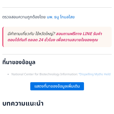
ตรวจสอบความถูกต้องโดย
นพ. ธนู โกมลไสย
มีคำถามเกี่ยวกับ ไข้หวัดใหญ่?
สอบถามฟรีทาง LINE รับคำ
ตอบได้ทันที ตลอด 24 ชั่วโมง เพื่อความสบายใจของคุณ
ที่มาของข้อมูล
National Center for Biotechnology Information:
“Dispelling Myths Held
by Parents About the Influenza Vaccine”
.
แสดงที่มาของข้อมูลเพิ่มเติม
Boon, Lim: “Influenza A H1N1 2009 (Swine Flu) and Pregnancy,”
Journal
of Obstetrics and Gynaecology
, 61(4), 386–393. doi:10.1007/s13224-
บทความแนะนำ
011-0055-2. PMC 3295877. PMID 22851818.
ศ.ดร.พิไลพันธ์ พุธวัฒนะ:
“รู้จักไข้หวัดใหญ่สายพันธุ์ A H1N1”
.