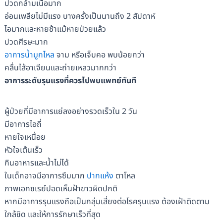
ปวดกล้ามเนื้อมาก
อ่อนเพลียไม่มีแรง บางครั้งเป็นนานถึง 2 สัปดาห์
ไอมากและหายช้าแม้หายป่วยแล้ว
ปวดศีรษะมาก
อาการน้ำมูกไหล
จาม หรือเจ็บคอ พบน้อยกว่า
คลื่นไส้อาเจียนและถ่ายเหลวมากกว่า
อาการระดับรุนแรงที่ควรไปพบแพทย์ทันที
ผู้ป่วยที่มีอาการแย่ลงอย่างรวดเร็วใน 2 วัน
มีอาการไอถี่
หายใจเหนื่อย
หัวใจเต้นเร็ว
กินอาหารและน้ำไม่ได้
ในเด็กอาจมีอาการซึมมาก
ปากแห้ง
ตาโหล
ภาพเอกซเรย์ปอดเห็นฝ้าขาวผิดปกติ
หากมีอาการรุนแรงถือเป็นกลุ่มเสี่ยงต่อโรครุนแรง ต้องเฝ้าติดตาม
ใกล้ชิด และให้การรักษาเร็วที่สุด