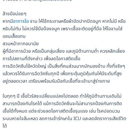
ล้างมือบ่อยๆ
หากมี
อาการไอ
จาม ให้ใช้กระดาษหรือผ้าปิดปากปิดจมูก หากไม่มี หรือ
หยิบไม่ทัน ไม่ควรใช้มือป้องจมูก เพราะเชื้อจะติดอยู่ที่มือ ให้ไอจามใส่
แขนเสื้อแทน
สวมหน้ากากอนามัย
ผู้ที่มีอาการป่วย หรือเป็นกลุ่มเสี่ยง และภูมิต้านทานต่ำ ควรหลีกเลี่ยง
การไปสถานที่ดังกล่าว เพื่อลดโอกาสติดเชื้อ
การฉีดวัคซีนไข้หวัดใหญ่ เป็นสิ่งที่คนส่วนมากมักมองข้าม ทั้งที่จริงๆ
แล้วควรได้รับการฉีดวัคซีนทุกปี เพื่อกระตุ้นภูมิคุ้มกันให้มีระดับที่สูง
อยู่ตลอดเวลา เตรียมพร้อมรับมือกับเชื้อที่จะเข้ามาสู่ร่างกาย
ในทุกๆ ปี เชื้อไวรัสจะเปลี่ยนแปลงไปตลอด ทำให้ภูมิต้านทานเดิมไม่
สามารถป้องกันโรคได้ แม้การฉีดวัคซีนจะไม่สามารถป้องกันการติด
เชื้อได้ทั้งหมด แต่จะช่วยลดโอกาสติดเชื้อรุนแรง เช่น โรคปอดบวม
ระบบหายใจล้มเหลว ลดการเข้ารักษาใน ICU และลดอัตราการเสียชีวิต
ได้