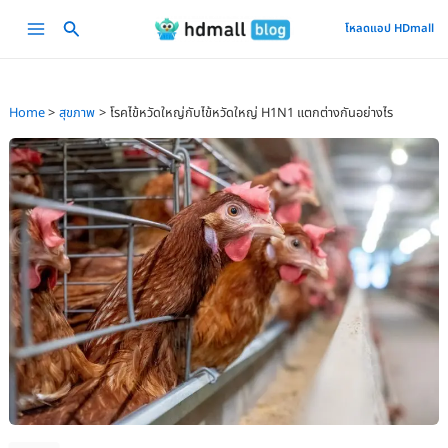
Skip
Main
โหลดแอป HDmall
to
Menu
content
Home
สุขภาพ
โรคไข้หวัดใหญ่กับไข้หวัดใหญ่ H1N1 แตกต่างกันอย่างไร