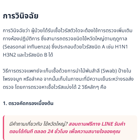
การวินิจฉัย
การวินิจฉัยว่า ผู้ป่วยได้รับเชื้อไวรัสตัวใดจะต้องใช้การตรวจเพิ่มเติม
ทางห้องปฏิบัติการ ซึ่งสามารถตรวจชนิดไข้หวัดใหญ่ตามฤดูกาล
(Seasonal influenza) ซึ่งประกอบด้วยไวรัสชนิด A เช่น H1N1
H3N2 และไวรัสชนิด B ได้
วิธีการตรวจแพทย์จะเก็บเชื้อด้วยการนำไม้พันสำลี (Swab) ป้ายใน
โพรงจมูก หรือลำคอ จากนั้นเก็บในภาชนะที่มีความเย็นระหว่างรอส่ง
ตรวจ โดยการตรวจหาเชื้อไวรัสแบ่งได้ 2 วิธีหลักๆ คือ
1. ตรวจคัดกรองเบื้องต้น
มีคำถามเกี่ยวกับ ไข้หวัดใหญ่?
สอบถามฟรีทาง LINE รับคำ
ตอบได้ทันที ตลอด 24 ชั่วโมง เพื่อความสบายใจของคุณ