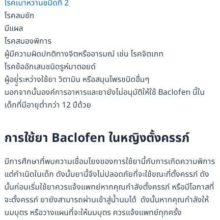
โรคเบาหวานชนิดที่ 2
โรคลมชัก
มีแผล
โรคสมองพิการ
ผู้มีความผิดปกติทางจิตหรืออารมณ์ เช่น โรคจิตเภท
โรคข้ออักเสบชนิดรูห์มาตอยด์
ผู้อยุู่่ระหว่างใช้ยา วิตามิน หรือสมุนไพรชนิดอื่นๆ
นอกจากนั้นองค์การอาหารและยายังไม่อนุมัติให้ใช้ Baclofen นี้ใน
เด็กที่มีอายุต่ำกว่า 12 ปีด้วย
การใช้ยา Baclofen ในหญิงตั้งครรภ์
มีการศึกษาที่พบความเชื่อมโยงของการใช้ยานี้กับการเกิดความพิการ
แต่กำเนิดในเด็ก ดังนั้นยานี้จึงไม่ปลอดภัยที่จะใช้ขณะที่ตั้งครรภ์ ดัง
นั้นก่อนเริ่มใช้ยาควรแจ้งแพทย์หากคุณกำลังตั้งครรภ์ หรือมีโอกาสที่
จะตั้งครรภ์ ยายังสามารถผ่านเข้าสู่น้ำนมได้ ดังนั้นหากคุณกำลังให้
นมบุตร หรือวางแผนที่จะให้นมบุตร ควรแจ้งแพทย์ทุกครั้ง