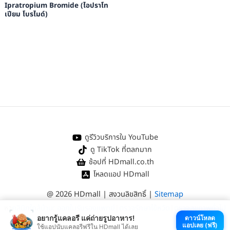
Ipratropium Bromide (ไอปราโท
เปียม โบรไมด์)
ดูรีวิวบริการใน YouTube
ดู TikTok ที่ตลกมาก
ช้อปที่ HDmall.co.th
โหลดแอป HDmall
@ 2026 HDmall | สงวนลิขสิทธิ์ |
Sitemap
หา
คลินิกใกล้บ้าน
:
ออกใบรับรองแพทย์
|
ตรวจรักษาไข้หวัด
|
ตรวจสุขภาพทั่วไป
อยากรู้แคลอรี แค่ถ่ายรูปอาหาร!
ดาวน์โหลด
แอปเลย (ฟรี)
ใช้แอปนับแคลอรีฟรีใน HDmall ได้เลย