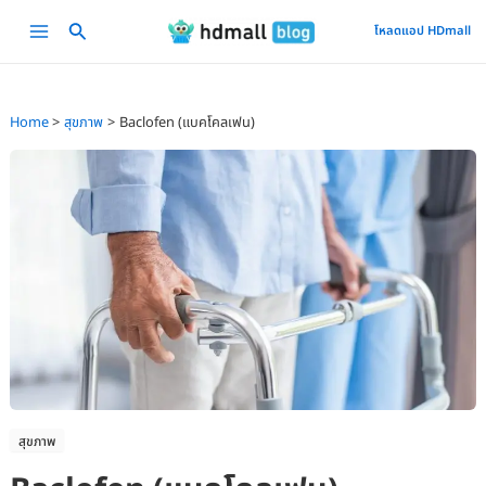
Skip
Main
โหลดแอป HDmall
to
Menu
content
Home
สุขภาพ
Baclofen (แบคโคลเฟน)
สุขภาพ