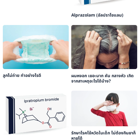
Alprazolam (อัลปราโซแลม)
ลูกไม่ถ่าย ทำอย่างไรดี
ผมหงอก เยอะมาก คัน กลางหัว เกิด
จากสาเหตุอะไรได้บ้าง?
รักษาโรคไข้หวัดในเด็ก ไม่ต้องกินยาก็
หายได้