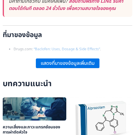
มีคำถามเกี่ยวกับ แบคโคลเฟน?
สอบถามฟรีทาง LINE รับคำ
ตอบได้ทันที ตลอด 24 ชั่วโมง เพื่อความสบายใจของคุณ
ที่มาของข้อมูล
Drugs.com:
“Baclofen: Uses, Dosage & Side Effects”
.
Healthline:
“Baclofen: Uses, Dosage, Side Effects, and More”
.
แสดงที่มาของข้อมูลเพิ่มเติม
NCBI:
“Baclofen Therapeutics, Toxicity, and Withdrawal: A Narrative
Review”
.
บทความแนะนำ
DrugBank:
“Baclofen: Uses, Interactions, Mechanism of Action”
.
Wikipedia:
“Baclofen – Overview and Pharmacodynamics”
.
ความเสี่ยงและภาวะแทรกซ้อนของ
การผ่าตัดหัวใจ