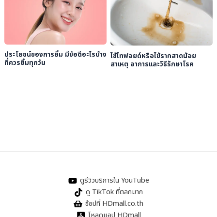
ประโยชน์ของการยิ้ม มีข้อดีอะไรบ้าง
ไข้ไทฟอยด์หรือไข้รากสาดน้อย
ที่ควรยิ้มทุกวัน
สาเหตุ อาการและวิธีรักษาโรค
ดูรีวิวบริการใน YouTube
ดู TikTok ที่ตลกมาก
ช้อปที่ HDmall.co.th
โหลดแอป HDmall