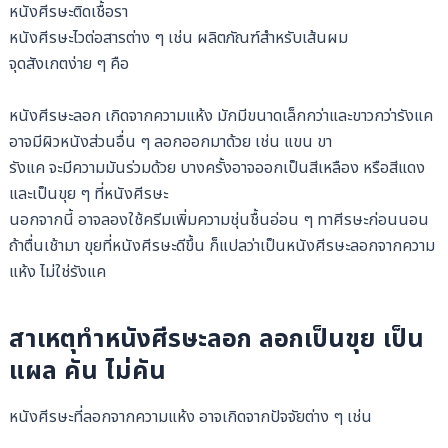
หนังศีรษะติดเชื้อรา
หนังศีรษะไวต่อสารต่าง ๆ เช่น ผลิตภัณฑ์สำหรับเส้นผม
จุดสังเกตง่าย ๆ คือ
หนังศีรษะลอก เกิดจากความแห้ง มักมีขนาดเล็กกว่าและขาวกว่ารังแค
อาจมีผิวหนังส่วนอื่น ๆ ลอกออกมาด้วย เช่น แขน ขา
รังแค จะมีความมันร่วมด้วย บางครั้งอาจออกเป็นสีเหลือง หรือสีแดง
และเป็นขุย ๆ ที่หนังศีรษะ
นอกจากนี้ อาจลองใช้ครีมเพิ่มความชุ่นชื้นอ่อน ๆ ทาศีรษะก่อนนอน
ถ้าตื่นเช้ามา ขุยที่หนังศีรษะดีขึ้น ก็แปลว่าเป็นหนังศีรษะลอกจากความ
แห้ง ไม่ใช่รังแค
สาเหตุทำหนังศีรษะลอก ลอกเป็นขุย เป็น
แผล คัน ไม่คัน
หนังศีรษะที่ลอกจากความแห้ง อาจเกิดจากปัจจัยต่าง ๆ เช่น