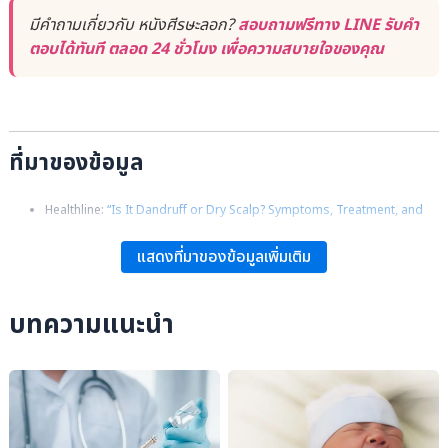
มีคำถามเกี่ยวกับ หนังศีรษะลอก?
สอบถามฟรีทาง LINE รับคำ
ตอบได้ทันที ตลอด 24 ชั่วโมง เพื่อความสบายใจของคุณ
ที่มาของข้อมูล
Healthline:
“Is It Dandruff or Dry Scalp? Symptoms, Treatment, and
More”
.
แสดงที่มาของข้อมูลเพิ่มเติม
Medical News Today:
“The Difference Between Dandruff and a Dry
Scalp”
.
บทความแนะนำ
Noha N. Hakim: “USPTO Patent Grants, Lotion to Help with Dry Scalp
Symptoms and Methods of Use.”
Christopher G., Jonathan B., Tanya B., Robert C., & Daniel C.:
Rook’s
Textbook of Dermatology, 4 Volume Set, 9th Edition
, Wiley-Blackwell.