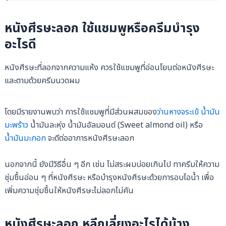
หนังศีรษะลอก ใช้แชมพูหรือครีมบำรุง
อะไรดี
หนังศีรษะที่ลอกจากความแห้ง ควรใช้แชมพูที่อ่อนโยนต่อหนังศีรษะ
และตามด้วยครีมนวดผม
โดยมีรายงานพบว่า การใช้แชมพูที่มีส่วนผสมของ
ว่านหางจระเข้
น้ำมัน
มะพร้าว
น้ำมันละหุ่ง น้ำมันอัลมอนด์ (Sweet almond oil) หรือ
น้ำมันมะกอก
จะดีต่ออาการหนังศีรษะลอก
นอกจากนี้ ยังมีวิธีอื่น ๆ อีก เช่น ไม่สระผมบ่อยเกินไป ทาครีมให้ความ
ชุ่มชื้นอ่อน ๆ ที่หนังศีรษะ หรือบำรุงหนังศีรษะด้วยการอบไอน้ำ เพื่อ
เพิ่มความชุ่มชื้นให้หนังศีรษะไม่ลอกไม่คัน
หนังศีรษะลอก หลีกเลี่ยงอะไรได้บ้าง