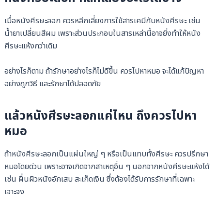
เมื่อหนังศีรษะลอก ควรหลีกเลี่ยงการใช้สารเคมีกับหนังศีรษะ เช่น
น้ำยาเปลี่ยนสีผม เพราะส่วนประกอบในสารเหล่านี้อาจยิ่งทำให้หนัง
ศีรษะแห้งกว่าเดิม
อย่างไรก็ตาม ถ้ารักษาอย่างไรก็ไม่ดีขึ้น ควรไปหาหมอ จะได้แก้ปัญหา
อย่างถูกวิธี และรักษาได้ปลอดภัย
แล้วหนังศีรษะลอกแค่ไหน ถึงควรไปหา
หมอ
ถ้าหนังศีรษะลอกเป็นแผ่นใหญ่ ๆ หรือเป็นแทบทั้งศีรษะ ควรปรึกษา
หมอโดยด่วน เพราะอาจเกิดจากสาเหตุอื่น ๆ นอกจากหนังศีรษะแห้งได้
เช่น ผื่นผิวหนังอักเสบ สะเก็ดเงิน ซึ่งต้องได้รับการรักษาที่เฉพาะ
เจาะจง