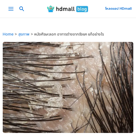
Skip
Main
โหลดแอป HDmall
to
Menu
content
Home
สุขภาพ
หนังศีรษะลอก อาการต่างจากรังแค แก้อย่างไร