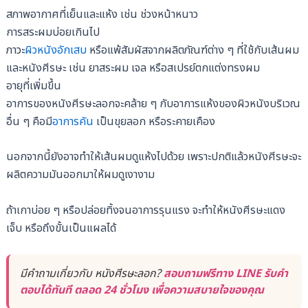
สภาพอากาศที่เย็นและแห้ง เช่น ช่วงหน้าหนาว
การสระผมบ่อยเกินไป
ภาวะ
ผิวหนังอักเสบ
หรือแพ้สัมผัสจากผลิตภัณฑ์ต่าง ๆ ที่ใช้กับเส้นผม
และหนังศีรษะ เช่น ยาสระผม เจล หรือสเปรย์ตกแต่งทรงผม
อายุที่เพิ่มขึ้น
อาการของหนังศีรษะลอกจะคล้าย ๆ กับอาการแห้งของผิวหนังบริเวณ
อื่น ๆ คือมี
อาการคัน
เป็นขุยลอก หรือระคายเคือง
นอกจากนี้ยังอาจทำให้เส้นผมดูแห้งไปด้วย เพราะปกติแล้วหนังศีรษะจะ
ผลิตความมันออกมาให้ผมดูเงางาม
ถ้าเกาบ่อย ๆ หรือปล่อยทิ้งจนอาการรุนแรง จะทำให้หนังศีรษะแดง
เจ็บ หรือถึงขั้นเป็นแผลได้
มีคำถามเกี่ยวกับ หนังศีรษะลอก?
สอบถามฟรีทาง LINE รับคำ
ตอบได้ทันที ตลอด 24 ชั่วโมง เพื่อความสบายใจของคุณ