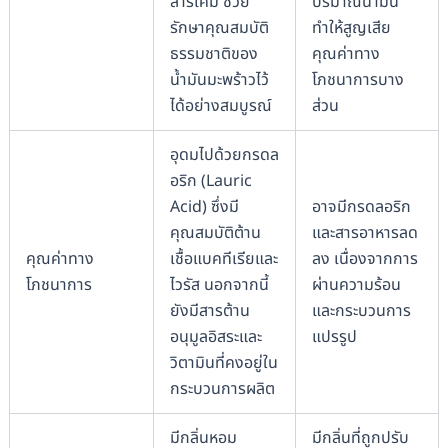
สารเคมี ช่วย
ปริมาณน้ำมัน
รักษาคุณสมบัติ
ทำให้สูญเสีย
ธรรมชาติของ
คุณค่าทาง
น้ำมันมะพร้าวไว้
โภชนาการบาง
ได้อย่างสมบูรณ์
ส่วน
อุดมไปด้วยกรดล
อริก (Lauric
Acid) ซึ่งมี
อาจมีกรดลอริก
คุณสมบัติต้าน
และสารอาหารลด
คุณค่าทาง
เชื้อแบคทีเรียและ
ลง เนื่องจากการ
โภชนาการ
ไวรัส นอกจากนี้
ผ่านความร้อน
ยังมีสารต้าน
และกระบวนการ
อนุมูลอิสระและ
แปรรูป
วิตามินที่คงอยู่ใน
กระบวนการผลิต
มีกลิ่นหอม
มีกลิ่นที่ถูกปรับ