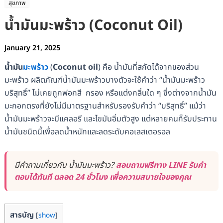
สุขภาพ
น้ำมันมะพร้าว (Coconut Oil)
January 21, 2025
น้ำมัน
มะพร้าว
(
Coconut oil
) คือ น้ำมันที่สกัดได้จากของส่วน
มะพร้าว ผลิตภัณฑ์น้ำมันมะพร้าวบางตัวจะใช้คำว่า “น้ำมันมะพร้าว
บริสุทธิ์” ไม่เคยถูกฟอกสี กรอง หรือแต่งกลิ่นใด ๆ ซึ่งต่างจากน้ำมัน
มะกอกตรงที่ยังไม่มีมาตรฐานสำหรับรองรับคำว่า “บริสุทธิ์” แม้ว่า
น้ำมันมะพร้าวจะมีแคลอรี และไขมันอิ่มตัวสูง แต่หลายคนก็รับประทาน
น้ำมันชนิดนี้เพื่อลดน้ำหนักและลดระดับคอเลสเตอรอล
มีคำถามเกี่ยวกับ น้ำมันมะพร้าว?
สอบถามฟรีทาง LINE รับคำ
ตอบได้ทันที ตลอด 24 ชั่วโมง เพื่อความสบายใจของคุณ
สารบัญ
[
show
]