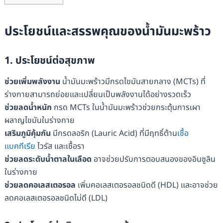
ประโยชน์และสรรพคุณของน้ำมันมะพร้าว
1. ประโยชน์ต่อสุขภาพ
ช่วยเพิ่มพลังงาน
น้ำมันมะพร้าวมีกรดไขมันสายกลาง (MCTs) ที่
ร่างกายสามารถย่อยและเปลี่ยนเป็นพลังงานได้อย่างรวดเร็ว
ช่วยลดน้ำหนัก
กรด MCTs ในน้ำมันมะพร้าวช่วยกระตุ้นการเผา
ผลาญไขมันในร่างกาย
เสริมภูมิคุ้มกัน
มีกรดลอริก (Lauric Acid) ที่มีฤทธิ์ต้าน
เชื้อ
แบคทีเรีย
ไวรัส และเชื้อรา
ช่วยลดระดับน้ำตาลในเลือด
อาจช่วยปรับการตอบสนองของอินซูลิน
ในร่างกาย
ช่วยลดคอเลสเตอรอล
เพิ่มคอเลสเตอรอลชนิดดี (HDL) และอาจช่วย
ลดคอเลสเตอรอลชนิดไม่ดี (LDL)