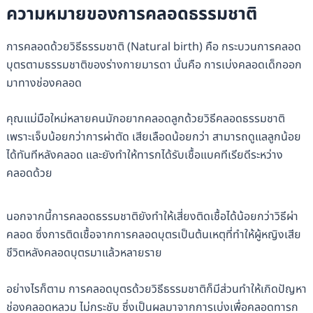
ความหมายของการคลอดธรรมชาติ
การคลอดด้วยวิธีธรรมชาติ (Natural birth) คือ กระบวนการคลอด
บุตรตามธรรมชาติของร่างกายมารดา นั่นคือ การเบ่งคลอดเด็กออก
มาทางช่องคลอด
คุณแม่มือใหม่หลายคนมักอยากคลอดลูกด้วยวิธีคลอดธรรมชาติ
เพราะเจ็บน้อยกว่าการผ่าตัด เสียเลือดน้อยกว่า สามารถดูแลลูกน้อย
ได้ทันทีหลังคลอด และยังทำให้ทารกได้รับเชื้อแบคทีเรียดีระหว่าง
คลอดด้วย
นอกจากนี้การคลอดธรรมชาติยังทำให้เสี่ยงติดเชื้อได้น้อยกว่าวิธีผ่า
คลอด ซึ่งการติดเชื้อจากการคลอดบุตรเป็นต้นเหตุที่ทำให้ผู้หญิงเสีย
ชีวิตหลังคลอดบุตรมาแล้วหลายราย
อย่างไรก็ตาม การคลอดบุตรด้วยวิธีธรรมชาติก็มีส่วนทำให้เกิดปัญหา
ช่องคลอดหลวม ไม่กระชับ ซึ่งเป็นผลมาจากการเบ่งเพื่อคลอดทารก