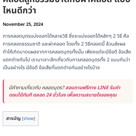
ไหนดีกว่า
November 25, 2024
การคลอดบุตรแบ่งออกได้หลายวิธี ซึ่งจะแบ่งออกได้หลักๆ 2 วิธี คือ
การคลอดธรรมชาติ และผ่าคลอด โดยทั้ง 2 วิธีคลอดนี้ ล้วนส่งผล
ทำให้เกิดบาดแผลจากการคลอดบุตรทั้งนั้น เพียงแต่จะมีข้อดี ข้อเสีย
แตกต่างกันไป เรามาเจาะลึกเกี่ยวกับการคลอดบุตรทั้ง 2 แบบกันว่า
เป็นอย่างไร มีข้อดี ข้อเสียที่แตกต่างกันอย่างไรบ้าง
มีคำถามเกี่ยวกับ คลอดบุตร?
สอบถามฟรีทาง LINE รับคำ
ตอบได้ทันที ตลอด 24 ชั่วโมง เพื่อความสบายใจของคุณ
สารบัญ
[
show
]