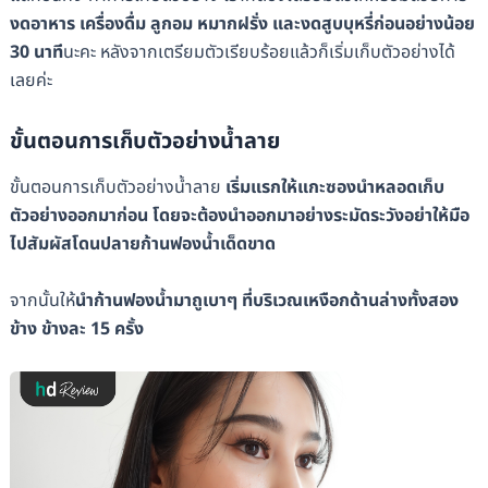
งดอาหาร เครื่องดื่ม ลูกอม หมากฝรั่ง และงดสูบบุหรี่ก่อนอย่างน้อย
30 นาที
นะคะ หลังจากเตรียมตัวเรียบร้อยแล้วก็เริ่มเก็บตัวอย่างได้
เลยค่ะ
ขั้นตอนการเก็บตัวอย่างน้ำลาย
ขั้นตอนการเก็บตัวอย่างน้ำลาย
เริ่มแรกให้แกะซองนำหลอดเก็บ
ตัวอย่างออกมาก่อน โดยจะต้องนำออกมาอย่างระมัดระวังอย่าให้มือ
ไปสัมผัสโดนปลายก้านฟองน้ำเด็ดขาด
จากนั้นให้
นำก้านฟองน้ำมาถูเบาๆ ที่บริเวณเหงือกด้านล่างทั้งสอง
ข้าง ข้างละ 15 ครั้ง