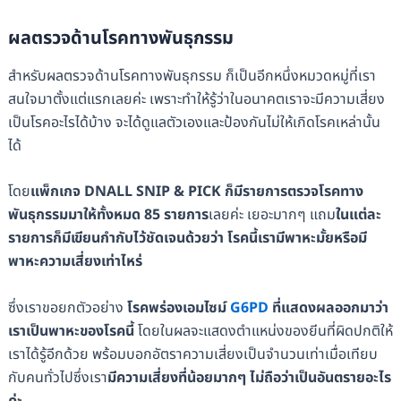
ผลตรวจด้านโรคทางพันธุกรรม
สำหรับผลตรวจด้านโรคทางพันธุกรรม ก็เป็นอีกหนึ่งหมวดหมู่ที่เรา
สนใจมาตั้งแต่แรกเลยค่ะ เพราะทำให้รู้ว่าในอนาคตเราจะมีความเสี่ยง
เป็นโรคอะไรได้บ้าง จะได้ดูแลตัวเองและป้องกันไม่ให้เกิดโรคเหล่านั้น
ได้
โดย
แพ็กเกจ DNALL SNIP & PICK ก็มีรายการตรวจโรคทาง
พันธุกรรมมาให้ทั้งหมด 85 รายการ
เลยค่ะ เยอะมากๆ แถม
ในแต่ละ
รายการก็มีเขียนกำกับไว้ชัดเจนด้วยว่า โรคนี้เรามีพาหะมั้ยหรือมี
พาหะความเสี่ยงเท่าไหร่
ซึ่งเราขอยกตัวอย่าง
โรคพร่องเอมไซม์
G6PD
ที่แสดงผลออกมาว่า
เราเป็นพาหะของโรคนี้
โดยในผลจะแสดงตำแหน่งของยีนที่ผิดปกติให้
เราได้รู้อีกด้วย พร้อมบอกอัตราความเสี่ยงเป็นจำนวนเท่าเมื่อเทียบ
กับคนทั่วไปซึ่งเรา
มีความเสี่ยงที่น้อยมากๆ ไม่ถือว่าเป็นอันตรายอะไร
ค่ะ