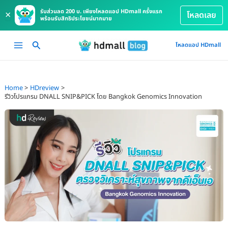
รับส่วนลด 200 บ. เพียงโหลดแอป HDmall ครั้งแรก
×
โหลดเลย
พร้อมรับสิทธิประโยชน์มากมาย
Skip
Main
โหลดแอป HDmall
to
Menu
content
Home
HDreview
รีวิวโปรแกรม DNALL SNIP&PICK โดย Bangkok Genomics Innovation