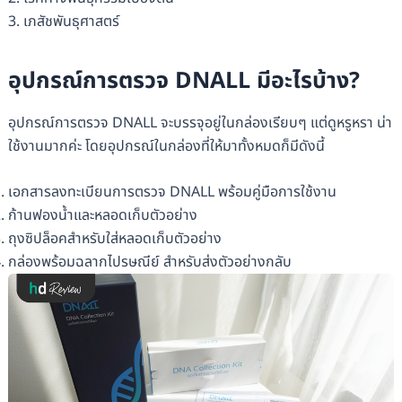
3. เภสัชพันธุศาสตร์
อุปกรณ์การตรวจ DNALL มีอะไรบ้าง?
อุปกรณ์การตรวจ DNALL จะบรรจุอยู่ในกล่องเรียบๆ แต่ดูหรูหรา น่า
ใช้งานมากค่ะ โดยอุปกรณ์ในกล่องที่ให้มาทั้งหมดก็มีดังนี้
เอกสารลงทะเบียนการตรวจ DNALL พร้อมคู่มือการใช้งาน
ก้านฟองน้ำและหลอดเก็บตัวอย่าง
ถุงซิปล็อคสำหรับใส่หลอดเก็บตัวอย่าง
กล่องพร้อมฉลากไปรษณีย์ สำหรับส่งตัวอย่างกลับ