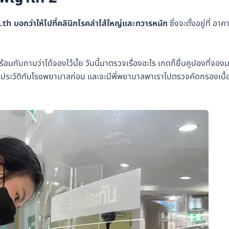
.th บอกว่าให้ไปที่คลินิกโรคลำไส้ใหญ่และทวารหนัก
ซึ่งจะตั้งอยู่ที่ อาค
พร้อมกับถามว่าได้จองไว้มั้ย วันนี้มาตรวจเรื่องอะไร เกดก็ยื่นคูปองที่จอง
้เราทำประวัติกับโรงพยาบาลก่อน และจะมีพี่พยาบาลพาเราไปตรวจคัดกรองเบื้