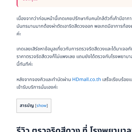
เนื่องจากว่าก่อนหน้านี้เกดเคยปรึกษากับคนใกล้ตัวที่เค้ามีอาก
มันทรมานมากต้องผ่าตัดเอาริดสีดวงออก พอเกดมีอาการท้องผูกจ
ค่ะ
เกดเลยเสิร์ชหาข้อมูลเกี่ยวกับการตรวจริดสีดวงและได้มาเจอ
ราคาตรวจริดสีดวงก็ไม่แพงเลย แถมยังได้ตรวจกับโรงพยาบาลพญา
นี้ทันทีค่ะ
หลังจากจองคิวและทำนัดผ่าน
HDmall.co.th
เสร็จเรียบร้อยแล
เข้ารับบริการนั่นเองค่ะ
สารบัญ
[
show
]
รีวิว ตรวจริดสีดวง ที่ โรงพยาบ