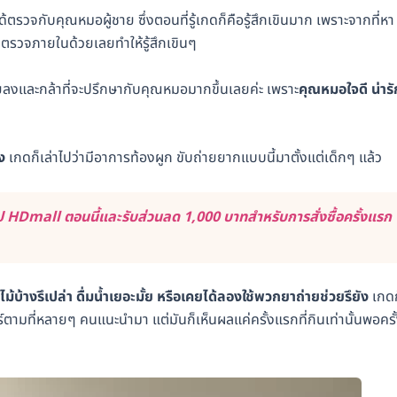
ได้ตรวจกับคุณหมอผู้ชาย ซึ่งตอนที่รู้เกดก็คือรู้สึกเขินมาก เพราะจากที่หา
งตรวจภายในด้วยเลยทำให้รู้สึกเขินๆ
อยลงและกล้าที่จะปรึกษากับคุณหมอมากขึ้นเลยค่ะ เพราะ
คุณหมอใจดี น่ารั
ง
เกดก็เล่าไปว่ามีอาการท้องผูก ขับถ่ายยากแบบนี้มาตั้งแต่เด็กๆ แล้ว
 HDmall ตอนนี้และรับส่วนลด 1,000 บาทสำหรับการสั่งซื้อครั้งแรก
บ้างรึเปล่า ดื่มน้ำเยอะมั้ย หรือเคยได้ลองใช้พวกยาถ่ายช่วยรึยัง
เกดก
ตามที่หลายๆ คนแนะนำมา แต่มันก็เห็นผลแค่ครั้งแรกที่กินเท่านั้นพอครั