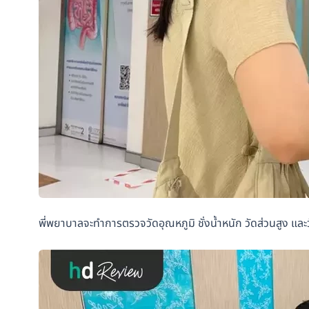
พี่พยาบาลจะทำการตรวจวัดอุณหภูมิ ชั่งน้ำหนัก วัดส่วนสูง และว