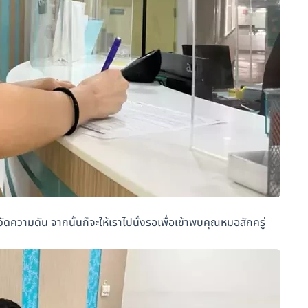
ัดความดัน จากนั้นก็จะให้เราไปนั่งรอเพื่อเข้าพบคุณหมอสักครู่