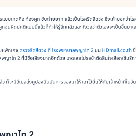
ารแบบเกดคือ ท้องผูก ขับถ่ายยาก แล้วเป็นโรคริดสีดวง ซึ่งเค้าบอกว่าโรค
นผิดปกติแบบนี้แล้วก็ทำให้รู้สึกกลัวและกังวลว่าตัวเองจะเป็นขึ้นมาเ
กับแพ็กเกจ
ตรวจริดสีดวง ที่ โรงพยาบาลพญาไท 2
บน
HDmall.co.th
ซึ
ไท 2 ที่มีชื่อเสียงมากอีกด้วย เกดเลยไม่รอช้าตัดสินใจเลือกใช้บริก
้ว ก็จะมีอีเมลส่งคูปองยืนยันการจองมาให้ เอาไว้ยื่นให้กับเจ้าหน้าที่ในวันท
าลพญาไท 2