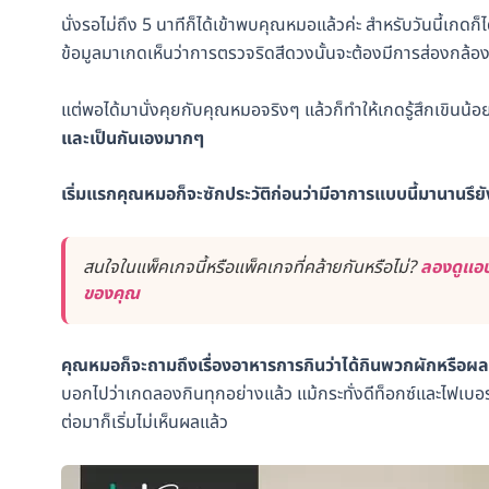
นั่งรอไม่ถึง 5 นาทีก็ได้เข้าพบคุณหมอแล้วค่ะ สำหรับวันนี้เกดก็
ข้อมูลมาเกดเห็นว่าการตรวจริดสีดวงนั้นจะต้องมีการส่องกล้อ
แต่พอได้มานั่งคุยกับคุณหมอจริงๆ แล้วก็ทำให้เกดรู้สึกเขินน้
และเป็นกันเองมากๆ
เริ่มแรกคุณหมอก็จะซักประวัติก่อนว่ามีอาการแบบนี้มานานรึยั
สนใจในแพ็คเกจนี้หรือแพ็คเกจที่คล้ายกันหรือไม่?
ลองดูแอป
ของคุณ
คุณหมอก็จะถามถึงเรื่องอาหารการกินว่าได้กินพวกผักหรือผลไม้
บอกไปว่าเกดลองกินทุกอย่างแล้ว แม้กระทั่งดีท็อกซ์และไฟเบอร์
ต่อมาก็เริ่มไม่เห็นผลแล้ว