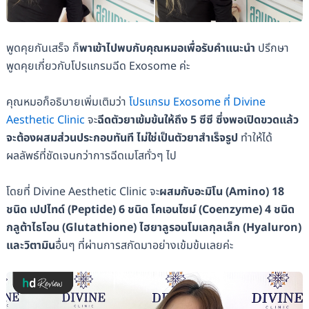
พูดคุยกันเสร็จ ก็
พาเข้าไปพบกับคุณหมอเพื่อรับคำแนะนำ
ปรึกษา
พูดคุยเกี่ยวกับโปรแกรมฉีด Exosome ค่ะ
คุณหมอก็อธิบายเพิ่มเติมว่า
โปรแกรม Exosome ที่ Divine
Aesthetic Clinic
จะ
ฉีดตัวยาเข้มข้นให้ถึง 5 ซีซี ซึ่งพอเปิดขวดแล้ว
จะต้องผสมส่วนประกอบทันที ไม่ใช่เป็นตัวยาสำเร็จรูป
ทำให้ได้
ผลลัพธ์ที่ชัดเจนกว่าการฉีดเมโสทั่วๆ ไป
โดยที่ Divine Aesthetic Clinic จะ
ผสมกับอะมิโน (Amino) 18
ชนิด เปปไทด์ (Peptide) 6 ชนิด โคเอนไซม์ (Coenzyme) 4 ชนิด
กลูต้าไธโอน (Glutathione) ไฮยาลูรอนโมเลกุลเล็ก (Hyaluron)
และวิตามิน
อื่นๆ ที่ผ่านการสกัดมาอย่างเข้มข้นเลยค่ะ