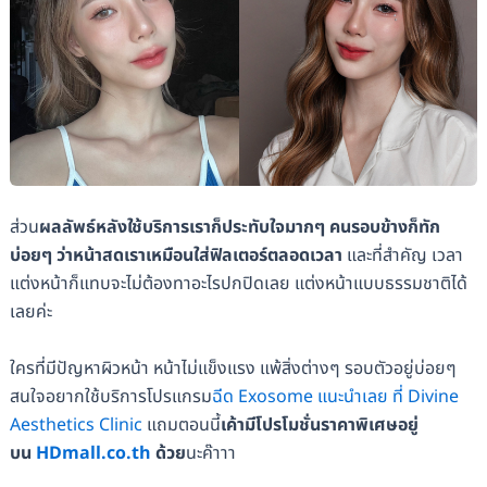
ส่วน
ผลลัพธ์หลังใช้บริการเราก็ประทับใจมากๆ คนรอบข้างก็ทัก
บ่อยๆ ว่าหน้าสดเราเหมือนใส่ฟิลเตอร์ตลอดเวลา
และที่สำคัญ เวลา
แต่งหน้าก็แทบจะไม่ต้องทาอะไรปกปิดเลย แต่งหน้าแบบธรรมชาติได้
เลยค่ะ
ใครที่มีปัญหาผิวหน้า หน้าไม่แข็งแรง แพ้สิ่งต่างๆ รอบตัวอยู่บ่อยๆ
สนใจอยากใช้บริการโปรแกรม
ฉีด Exosome แนะนำเลย ที่ Divine
Aesthetics Clinic
แถมตอนนี้
เค้ามีโปรโมชั่นราคาพิเศษอยู่
บน
HDmall.co.th
ด้วย
นะค๊าาา