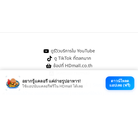
ดูรีวิวบริการใน YouTube
ดู TikTok ที่ตลกมาก
ช้อปที่ HDmall.co.th
โหลดแอป HDmall
อยากรู้แคลอรี แค่ถ่ายรูปอาหาร!
ดาวน์โหลด
@ 2026 HDmall | สงวนลิขสิทธิ์ |
Sitemap
แอปเลย (ฟรี)
ใช้แอปนับแคลอรีฟรีใน HDmall ได้เลย
หา
คลินิกใกล้บ้าน
:
ออกใบรับรองแพทย์
|
ตรวจรักษาไข้หวัด
|
ตรวจสุขภาพทั่วไป