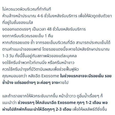
ไม่ควรนวดผิวบริเวณที่ทำทันที
ห้ามล้างหน้าประมาณ 4-6 ชั่วโมงหลังรับบริการ เพื่อให้ผิวดูดซับตัวยา
ที่อยู่ในชั้นของเมโส
งดออกแดดแรงๆ เป็นเวลา 48 ชั่วโมงหลังรับบริการ
งดทาครีมบริเวณรอยเข็ม 1 คืน
หากเกิดรอยแดง ช้ำ จากรอยเข็มบริเวณที่ฉีด สามารถประคบเย็นได้
ตามคำแนะนำของแพทย์ โดยรอยแดงนี้จะหายไปหลังรักษาประมาณ
1-3 วัน ทั้งนี้ขึ้นอยู่กับสภาพผิวของแต่ละบุคคล
งดใช้ครีมจำพวกไวท์เทนนิ่ง หรือครีมหน้าขาว
ควรใช้ครีมบำรุงที่มีวิตามินผสมเพื่อช่วยฟื้นฟูผิว
คุณหมอบอกว่า หลังฉีด Exosome
ในช่วงแรกอาจจะมีรอยเข็ม รอย
ช้ำบ้าง แต่รอยต่างๆ จะค่อยๆ จาง
หายไป
และถ้าเราอยากให้ผิวกระชับมากขึ้น หน้าฉ่ำวาว ดูอิ่มน้ำเรื่อยๆ ก็
แนะนำว่า
ช่วงแรกๆ ให้กลับมาฉีด Exosome ทุกๆ 1-2 เดือน พอ
ผ่านไปสักพักก็แนะนำให้ฉีดทุกๆ 2-3 เดือน
เพื่อให้ผลลัพธ์ดียิ่งขึ้น