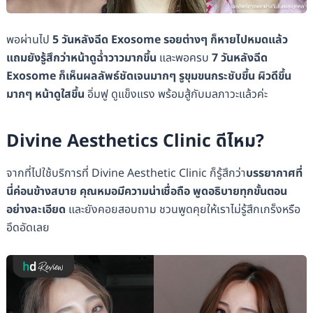
พอผ่านไป
5 วันหลังฉีด Exosome รอยต่างๆ ก็หายไปหมดแล้ว
แถมยังรู้สึกว่าหน้าดูฉ่ำวาวมากขึ้น
และพอครบ
7 วันหลังฉีด
Exosome ก็เห็นผลลัพธ์ชัดเจนมากๆ รูขุมขนกระชับขึ้น ผิวดีขึ้น
มากๆ หน้าดูใสขึ้น
อิ่มฟู ดูแข็งแรง พร้อมสู้กับมลภาวะแล้วค่ะ
Divine Aesthetics Clinic ดีไหม?
จากที่ไปใช้บริการที่ Divine Aesthetic Clinic ก็รู้สึกว่า
บรรยากาศที่
นี่ค่อนข้างสบาย คุณหมอมีความน่าเชื่อถือ พูดอธิบายทุกขั้นตอน
อย่างละเอียด
และยังคอยสอบถาม ชวนพูดคุยให้เราไม่รู้สึกเกร็งหรือ
อึดอัดเลย