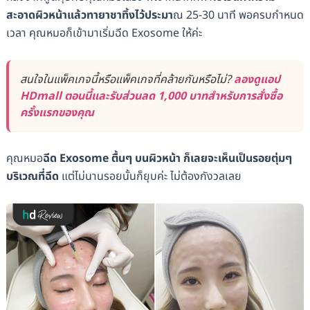
สะอาดผิวหน้าแล้วทายาชาทิ้งไว้ประมา
ณ 25-30 นาที พอครบกำหนด
เวลา คุณหมอก็เข้ามาเริ่มฉีด Exosome ให้ค่ะ
สนใจในแพ็คเกจนี้หรือแพ็คเกจที่คล้ายกันหรือไม่?
ลองดูแอป
HDmall ตอนนี้และรับส่วนลด 1,000 บาทสำหรับการสั่งซื้อ
ครั้งแรกของคุณ
คุณหมอ
ฉีด Exosome ตื้นๆ บนผิวหน้า ก็เลยจะเห็นเป็นรอยตุ่มๆ
บริเวณที่ฉีด
แต่ไม่นานรอยนั้นก็ยุบค่ะ ไม่ต้องกังวลเลย