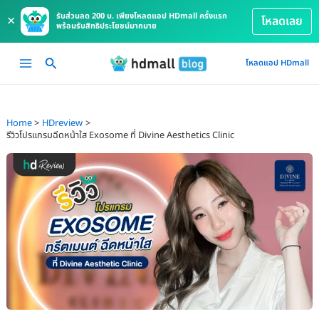
รับส่วนลด 200 บ. เพียงโหลดแอป HDmall ครั้งแรก
×
โหลดเลย
พร้อมรับสิทธิประโยชน์มากมาย
Skip
Main
โหลดแอป HDmall
to
Menu
content
Home
HDreview
รีวิวโปรแกรมฉีดหน้าใส Exosome ที่ Divine Aesthetics Clinic