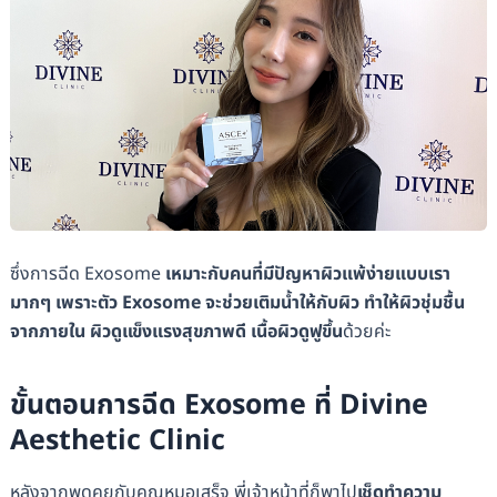
ซึ่งการฉีด Exosome
เหมาะกับคนที่มีปัญหาผิวแพ้ง่ายแบบเรา
มากๆ เพราะตัว Exosome จะช่วยเติมน้ำให้กับผิว ทำให้ผิวชุ่มชื้น
จากภายใน ผิวดูแข็งแรงสุขภาพดี เนื้อผิวดูฟูขึ้น
ด้วยค่ะ
ขั้นตอนการฉีด Exosome ที่ Divine
Aesthetic Clinic
หลังจากพูดคุยกับคุณหมอเสร็จ พี่เจ้าหน้าที่ก็พาไป
เช็ดทำความ