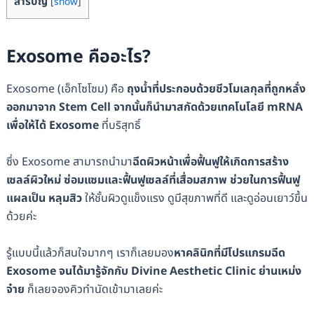
สารบัญ
[
show
]
Exosome คืออะไร?
Exosome (เอ็กโซโซม) คือ
ถุงน้ำที่ประกอบด้วยชีวโมเลกุลที่ถูกหลั่ง
ออกมาจาก Stem Cell จากนั้นก็นำมาสกัดด้วยเทคโนโลยี mRNA
เพื่อให้ได้ Exosome
ที่บริสุทธิ์
ซึ่ง Exosome สามารถนำมา
ฉีดผิวหน้าเพื่อฟื้นฟูให้เกิดการสร้าง
เซลล์ผิวใหม่ ซ่อมแซมและฟื้นฟูเซลล์ที่เสื่อมสภาพ ช่วยในการฟื้นฟู
แผลเป็น หลุมสิว
ให้ชั้นผิวดูแข็งแรง ดูมีสุขภาพที่ดี และดูอ่อนเยาว์ขึ้น
ด้วยค่ะ
รู้แบบนี้แล้วก็สนใจมากๆ เราก็เลยมอง
หาคลินิกที่มีโปรแกรมฉีด
Exosome จนได้มารู้จักกับ Divine Aesthetic Clinic ย่านเหม่ง
จ๋าย
ก็เลยจองคิวทำนัดเข้ามาเลยค่ะ