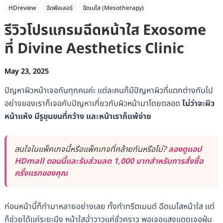
HDreview
ฉีดฟิลเลอร์
ฉีดเมโส (Mesotherapy)
รีวิวโปรแกรมฉีดหน้าใส Exosome
ที่ Divine Aesthetics Clinic
May 23, 2025
ปัญหาผิวหน้าเจอกันทุกคนค่ะ แต่ละคนก็มีปัญหาผิวที่แตกต่างกันไป
อย่างของเราก็เจอกับปัญหาเกี่ยวกับผิวหน้ามาโดยตลอด
ไม่ว่าจะผิว
หน้าแห้ง มีรูขุมขนที่กว้าง และหน้าเราก็แพ้ง่าย
สนใจในแพ็คเกจนี้หรือแพ็คเกจที่คล้ายกันหรือไม่?
ลองดูแอป
HDmall ตอนนี้และรับส่วนลด 1,000 บาทสำหรับการสั่งซื้อ
ครั้งแรกของคุณ
ก่อนหน้านี้ก็ทำมาหลายอย่างเลย ทั้งทำทรีตเมนต์ ฉีดเมโสหน้าใส แต่
ก็ช่วยได้แค่ระยะนึง หน้าใสฉ่ำวาวแค่ชั่วคราว พอเจอแสงแดดเจอฝุ่น