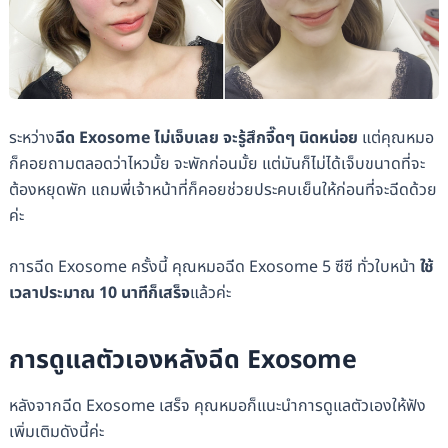
ระหว่าง
ฉีด Exosome ไม่เจ็บเลย จะรู้สึกจี๊ดๆ นิดหน่อย
แต่คุณหมอ
ก็คอยถามตลอดว่าไหวมั้ย จะพักก่อนมั้ย แต่มันก็ไม่ได้เจ็บขนาดที่จะ
ต้องหยุดพัก แถมพี่เจ้าหน้าที่ก็คอยช่วยประคบเย็นให้ก่อนที่จะฉีดด้วย
ค่ะ
การฉีด Exosome ครั้งนี้ คุณหมอฉีด Exosome 5 ซีซี ทั่วใบหน้า
ใช้
เวลาประมาณ 10 นาทีก็เสร็จ
แล้วค่ะ
การดูแลตัวเองหลังฉีด Exosome
หลังจากฉีด Exosome เสร็จ คุณหมอก็แนะนำการดูแลตัวเองให้ฟัง
เพิ่มเติมดังนี้ค่ะ