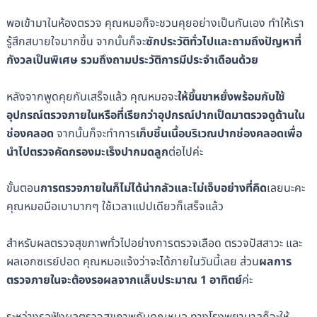
พอเข้ามาในห้องตรวจ คุณหมอก็จะชวนคุยอย่างเป็นกันเอง ทำให้เรา
รู้สึกสบายใจมากขึ้น จากนั้นก็จะ
ซักประวัติทั่วไปและถามถึงปัญหาที่
กังวลเป็นพิเศษ รวมถึงถามประวัติการมีประจำเดือนด้วย
หลังจากพูดคุยกันเสร็จแล้ว คุณหมอจะ
ให้ขึ้นขาหยั่งพร้อมกับใช้
อุปกรณ์ตรวจภายในหรือที่เรียกว่าอุปกรณ์ปากเป็ดมาตรวจดูด้านใน
ช่องคลอด
จากนั้นก็จะทำการ
เก็บชิ้นเนื้อบริเวณปากช่องคลอดเพื่อ
นำไปตรวจคัดกรองมะเร็งปากมดลูก
ต่อไปค่ะ
ขั้นตอน
การตรวจภายในก็ไม่ได้น่ากลัวและไม่เจ็บอย่างที่คิด
เลยนะคะ
คุณหมอมือเบามากๆ ใช้เวลาแปปเดียวก็เสร็จแล้ว
สำหรับผลตรวจสุขภาพทั่วไปอย่างการตรวจเลือด ตรวจปัสสาวะ และ
ผลเอกซเรย์ปอด คุณหมอแจ้งว่าจะได้ภายในวันนี้เลย ส่วน
ผลการ
ตรวจภายในจะต้องรอผลจากแล็บประมาณ 1 อาทิตย์
ค่ะ
ระหว่างรอฟังผลตรวจสุขภาพกับคุณหมอ ทางโรงพยาบาลก็จะให้