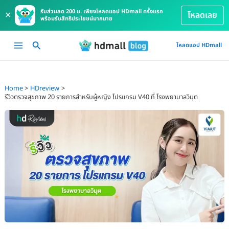
รับส่วนลด 200 บ. เพียงโหลดแอป HDmall ครั้งแรก
×
โหลดเลย
พร้อมรับสิทธิประโยชน์มากมาย
Skip
Main
โหลดแอป HDmall
to
Menu
content
Home
HDreview
รีวิวตรวจสุขภาพ 20 รายการสำหรับผู้หญิง โปรแกรม V40 ที่ โรงพยาบาลวิมุต