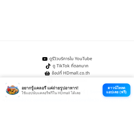
ดูรีวิวบริการใน YouTube
ดู TikTok ที่ตลกมาก
ช้อปที่ HDmall.co.th
โหลดแอป HDmall
อยากรู้แคลอรี แค่ถ่ายรูปอาหาร!
ดาวน์โหลด
@ 2026 HDmall | สงวนลิขสิทธิ์ |
Sitemap
แอปเลย (ฟรี)
ใช้แอปนับแคลอรีฟรีใน HDmall ได้เลย
หา
คลินิกใกล้บ้าน
:
ออกใบรับรองแพทย์
|
ตรวจรักษาไข้หวัด
|
ตรวจสุขภาพทั่วไป