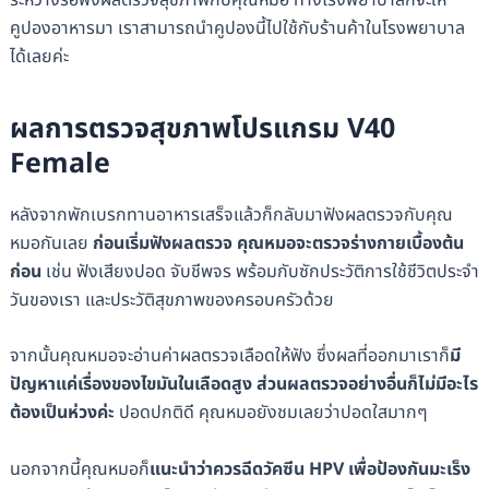
คูปองอาหารมา เราสามารถนำคูปองนี้ไปใช้กับร้านค้าในโรงพยาบาล
ได้เลยค่ะ
ผลการตรวจสุขภาพโปรแกรม V40
Female
หลังจากพักเบรกทานอาหารเสร็จแล้วก็กลับมาฟังผลตรวจกับคุณ
หมอกันเลย
ก่อนเริ่มฟังผลตรวจ คุณหมอจะตรวจร่างกายเบื้องต้น
ก่อน
เช่น ฟังเสียงปอด จับชีพจร พร้อมกับซักประวัติการใช้ชีวิตประจำ
วันของเรา และประวัติสุขภาพของครอบครัวด้วย
จากนั้นคุณหมอจะอ่านค่าผลตรวจเลือดให้ฟัง ซึ่งผลที่ออกมาเราก็
มี
ปัญหาแค่เรื่องของไขมันในเลือดสูง ส่วนผลตรวจอย่างอื่นก็ไม่มีอะไร
ต้องเป็นห่วงค่ะ
ปอดปกติดี คุณหมอยังชมเลยว่าปอดใสมากๆ
นอกจากนี้คุณหมอก็
แนะนำว่าควรฉีดวัคซีน HPV เพื่อป้องกันมะเร็ง