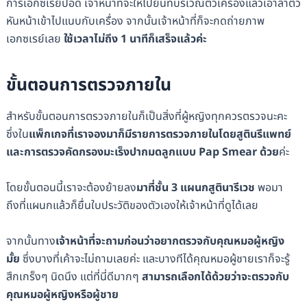
การเอกซเรย์ปอด เจ้าหน้าที่จะให้ไปยืนที่บริเวณตัวเครื่องแล้วเอาลำตัว
หันหน้าเข้าไปแนบกับเครื่อง จากนั้นเจ้าหน้าที่ก็จะกดถ่ายภาพ
เอกซเรย์เลย
ใช้เวลาไม่ถึง 1 นาทีก็เสร็จแล้วค่ะ
ขั้นตอนการตรวจภายใน
สำหรับขั้นตอนการตรวจภายในก็เป็นสิ่งที่ผู้หญิงทุกควรตรวจนะคะ
ซึ่งใน
แพ็กเกจที่เราจองมาก็มีรายการตรวจภายในโดยสูตินรีแพทย์
และการตรวจคัดกรองมะเร็งปากมดลูกแบบ Pap Smear ด้วย
ค่ะ
โดยขั้นตอนนี้เราจะต้องย้ายลง
มาที่ชั้น 3 แผนกสูตินารีเวช
พอมา
ถึงที่แผนกแล้วก็ยื่นใบประวัติของตัวเองให้เจ้าหน้าที่ดูได้เลย
จากนั้นทาง
เจ้าหน้าที่จะถามก่อนว่าอยากตรวจกับคุณหมอผู้หญิง
มั้ย
ซึ่งบางที่เค้าจะไม่ถามเลยค่ะ และบางทีได้คุณหมอผู้ชายเราก็จะรู้
สึกเกร็งๆ นิดนึง แต่ที่นี่ดีมากๆ
สามารถเลือกได้ด้วยว่าจะตรวจกับ
คุณหมอผู้หญิงหรือผู้ชาย