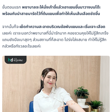
ขั้นตอนแรก
พยาบาลจะให้นั่งเก้าอี้แล้วเอาแขนขึ้นมาวางบนโต๊ะ
พร้อมกับนำสายมารัดไว้ที่ต้นแขนเพื่อทำให้เห็นเส้นเลือดชัดขึ้น
จากนั้นก็จะ
เช็ดทำความสะอาดบริเวณข้อพับแขนและเริ่มเจาะเลือด
เลยค่ะ เราจะบอกว่าพยาบาลที่นี่น่ารักมาก คอยชวนคุยให้ไม่รู้สึกเกร็ง
แถมยังมือเบาสุดๆ ส่วนสถานที่ก็สะอาด โปร่งโล่งสบาย ทำให้ไม่รู้สึก
กลัวหรือกังวลอะไรเลยค่ะ