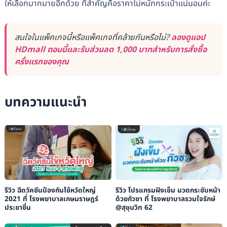
ให้เลือกมากมายอีกด้วย ที่สำคัญคือราคาไม่หนักกระเป๋าแน่นอนค่ะ
สนใจในแพ็คเกจนี้หรือแพ็คเกจที่คล้ายกันหรือไม่?
ลองดูแอป
HDmall ตอนนี้และรับส่วนลด 1,000 บาทสำหรับการสั่งซื้อ
ครั้งแรกของคุณ
บทความแนะนำ
รีวิว ฉีดวัคซีนป้องกันไข้หวัดใหญ่
รีวิว โปรแกรมฝังเข็ม นวดกระชับหน้า
2021 ที่ โรงพยาบาลเกษมราษฎร์
ด้วยกัวซา ที่ โรงพยาบาลรวมใจรักษ์
ประชาชื่น
@สุขุมวิท 62