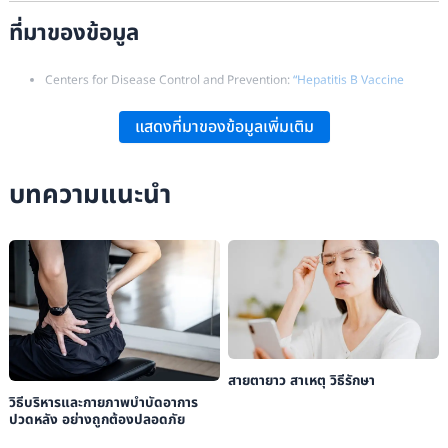
ที่มาของข้อมูล
Centers for Disease Control and Prevention:
“Hepatitis B Vaccine
Information Statement”
.
แสดงที่มาของข้อมูลเพิ่มเติม
World Health Organization:
“Hepatitis B”
.
K. V. Kowdley, C. C. Wang, S. Welch, H. Roberts, & C. L. Brosgart:
บทความแนะนำ
“Prevalence of Chronic Hepatitis B Among Foreign-Born Persons Living
in the United States by Country of Origin”
,
Hepatology
.
สายตายาว สาเหตุ วิธีรักษา
วิธีบริหารและกายภาพบำบัดอาการ
ปวดหลัง อย่างถูกต้องปลอดภัย