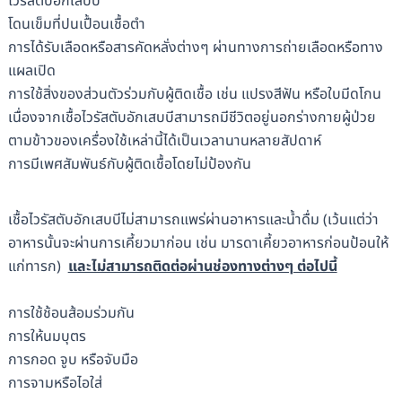
ไวรัสตับอักเสบบี
โดนเข็มที่ปนเปื้อนเชื้อตำ
การได้รับเลือดหรือสารคัดหลั่งต่างๆ ผ่านทางการถ่ายเลือดหรือทาง
แผลเปิด
การใช้สิ่งของส่วนตัวร่วมกับผู้ติดเชื้อ เช่น แปรงสีฟัน หรือใบมีดโกน
เนื่องจากเชื้อไวรัสตับอักเสบบีสามารถมีชีวิตอยู่นอกร่างกายผู้ป่วย
ตามข้าวของเครื่องใช้เหล่านี้ได้เป็นเวลานานหลายสัปดาห์
การมีเพศสัมพันธ์กับผู้ติดเชื้อโดยไม่ป้องกัน
เชื้อไวรัสตับอักเสบบีไม่สามารถแพร่ผ่านอาหารและน้ำดื่ม (เว้นแต่ว่า
อาหารนั้นจะผ่านการเคี้ยวมาก่อน เช่น มารดาเคี้ยวอาหารก่อนป้อนให้
แก่ทารก)
และไม่สามารถติดต่อผ่านช่องทางต่างๆ ต่อไปนี้
การใช้ช้อนส้อมร่วมกัน
การให้นมบุตร
การกอด จูบ หรือจับมือ
การจามหรือไอใส่