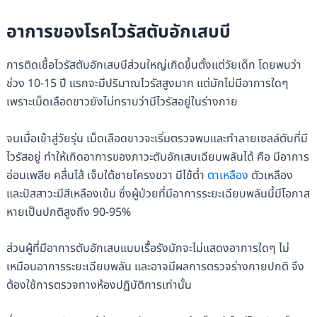
อาการของโรคไวรัสตับอักเสบบี
การติดเชื้อไวรัสตับอักเสบบีส่วนใหญ่เกิดขึ้นตั้งแต่วัยเด็ก โดยพบว่า
ช่วง 10-15 ปี แรกจะมีปริมาณไวรัสสูงมาก แต่มักไม่มีอาการใดๆ
เพราะเม็ดเลือดขาวยังไม่ทราบว่ามีไวรัสอยู่ในร่างกาย
จนเมื่อเข้าสู่วัยรุ่น เม็ดเลือดขาวจะเริ่มตรวจพบและทําลายเซลล์ตับที่มี
ไวรัสอยู่ ทำให้เกิดอาการของภาวะตับอักเสบเฉียบพลันได้ คือ มีอาการ
อ่อนเพลีย คลื่นไส้ เจ็บใต้ชายโครงขวา มีไข้ต่ำ
ตาเหลือง
ตัวเหลือง
และปัสสาวะมีสีเหลืองเข้ม ซึ่งผู้ป่วยที่มีอาการระยะเฉียบพลันนี้มีโอกาส
หายเป็นปกติสูงถึง 90-95%
ส่วนผู้ที่มีอาการตับอักเสบแบบเรื้อรังมักจะไม่แสดงอาการใดๆ ไม่
เหมือนอาการระยะเฉียบพลัน และอาจมีผลการตรวจร่างกายปกติ จึง
ต้องใช้การตรวจทางห้องปฏิบัติการเท่านั้น