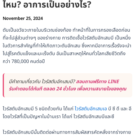
ไหม? อาการเป็นอย่างไร?
November 25, 2024
ตับเป็นอวัยวะภายในบริเวณช่องท้อง ทำหน้าที่ในการกรองเลือดก่อน
ที่จะไปสู่ส่วนต่างๆ ของร่างกาย การติดเชื้อไวรัสตับอักเสบบี เป็นหนึ่ง
ในตัวการสำคัญที่ทำให้เกิดภาวะตับอักเสบ ซึ่งหากมีอาการเรื้อรังจะนำ
ไปสู่โรคตับแข็งและมะเร็งตับ อันเป็นสาเหตุให้คนทั่วโลกเสียชีวิตถึง
กว่า 780,000 คนต่อปี
มีคำถามเกี่ยวกับ ไวรัสตับอักเสบบี?
สอบถามฟรีทาง LINE
รับคำตอบได้ทันที ตลอด 24 ชั่วโมง เพื่อความสบายใจของคุณ
ไวรัสตับอักเสบมี 5 ชนิดด้วยกัน ได้แก่
ไวรัสตับอักเสบเอ
บี ซี ดี และ อี
โดยไวรัสที่เป็นปัญหาในบ้านเรา ได้แก่ ไวรัสตับอักเสบบีและซี
ไวรัสตับอักเสบบีนั้นติดต่อผ่านทางการสัมผัสสารคัดหลั่งจากร่างกาย