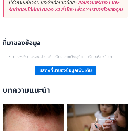
มีคำถามเกี่ยวกับ ประจำเดือนมาน้อย?
สอบถามฟรีทาง LINE
รับคำตอบได้ทันที ตลอด 24 ชั่วโมง เพื่อความสบายใจของคุณ
ที่มาของข้อมูล
ศ. นพ. ธีระ ทองสง: ตำรานรีเวชวิทยา, ภาควิชาสูติศาสตร์และนรีเวชวิทยา
มหาวิทยาลัยเชียงใหม่.
แสดงที่มาของข้อมูลเพิ่มเติม
รศ. ดร. นพ. กิติรัตน์ เตชะไตรศักดิ์: ตำรานรีเวชวิทยา, ภาควิชาสูติศาสตร์-
นรีเวชวิทยา คณะแพทยศาสตร์ศิริราชพยาบาลมหาวิทยาลัยมหิดล.
บทความแนะนำ
Debra Sullivan, PhD, MSN, CNE, COI:
“Should You Be Worried if Your
Period Is Light?”