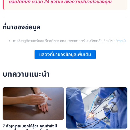
ตอบได้ทันที ตลอด 24 ชั่วโมง เพื่อความสบายใจของคุณ
ที่มาของข้อมูล
ภาควิชาสูติศาสตร์และนรีเวชวิทยา คณะแพทยศาสตร์ มหาวิทยาลัยเชียงใหม่:
“ภาวะมี
บุตรยาก (Infertility)”
.
แสดงที่มาของข้อมูลเพิ่มเติม
ผศ.พญ.อภิรดี จิรัฐิติกาลโชติ:
“สาเหตุของภาวะมีบุตรยาก”
.
ราชวิทยาลัยสูตินรีแพทย์แห่งประเทศไทย:
“การดูแลรักษาภาวะมีบุตรยาก”
.
บทความแนะนำ
โรงพยาบาลพญาไท:
“ตรวจหาสาเหตุการมีลูกยาก เตรียมพร้อมก่อนเป็นพ่อแม่มือ
ใหม่”
.
7 สัญญาณบอกให้รู้ว่า คุณกำลังมี