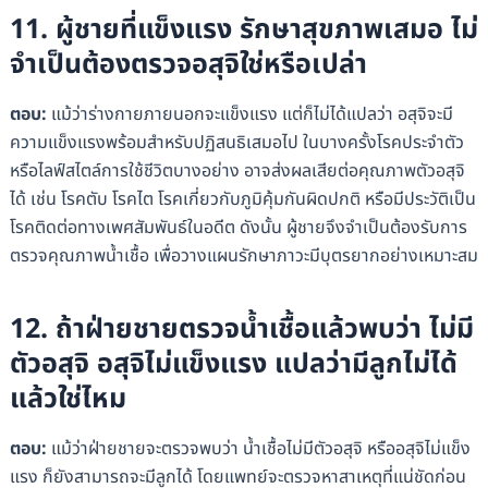
11. ผู้ชายที่แข็งแรง รักษาสุขภาพเสมอ ไม่
จำเป็นต้องตรวจอสุจิใช่หรือเปล่า
ตอบ:
แม้ว่าร่างกายภายนอกจะแข็งแรง แต่ก็ไม่ได้แปลว่า อสุจิจะมี
ความแข็งแรงพร้อมสำหรับปฏิสนธิเสมอไป ในบางครั้งโรคประจำตัว
หรือไลฟ์สไตล์การใช้ชีวิตบางอย่าง อาจส่งผลเสียต่อคุณภาพตัวอสุจิ
ได้ เช่น โรคตับ โรคไต โรคเกี่ยวกับภูมิคุ้มกันผิดปกติ หรือมีประวัติเป็น
โรคติดต่อทางเพศสัมพันธ์ในอดีต ดังนั้น ผู้ชายจึงจำเป็นต้องรับการ
ตรวจคุณภาพน้ำเชื้อ เพื่อวางแผนรักษาภาวะมีบุตรยากอย่างเหมาะสม
12. ถ้าฝ่ายชายตรวจน้ำเชื้อแล้วพบว่า ไม่มี
ตัวอสุจิ อสุจิไม่แข็งแรง แปลว่ามีลูกไม่ได้
แล้วใช่ไหม
ตอบ:
แม้ว่าฝ่ายชายจะตรวจพบว่า น้ำเชื้อไม่มีตัวอสุจิ หรืออสุจิไม่แข็ง
แรง ก็ยังสามารถจะมีลูกได้ โดยแพทย์จะตรวจหาสาเหตุที่แน่ชัดก่อน