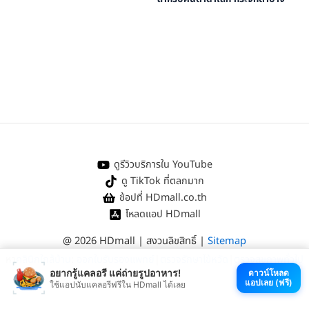
ดูรีวิวบริการใน YouTube
ดู TikTok ที่ตลกมาก
ช้อปที่ HDmall.co.th
โหลดแอป HDmall
@ 2026 HDmall | สงวนลิขสิทธิ์ |
Sitemap
หา
คลินิกใกล้บ้าน
:
ออกใบรับรองแพทย์
|
ตรวจรักษาไข้หวัด
|
ตรวจสุขภาพทั่วไป
อยากรู้แคลอรี แค่ถ่ายรูปอาหาร!
ดาวน์โหลด
แอปเลย (ฟรี)
ใช้แอปนับแคลอรีฟรีใน HDmall ได้เลย