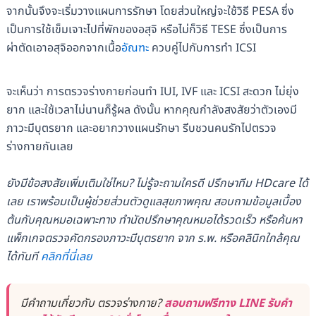
จากนั้นจึงจะเริ่มวางแผนการรักษา โดยส่วนใหญ่จะใช้วิธี PESA ซึ่ง
เป็นการใช้เข็มเจาะไปที่พักของอสุจิ หรือไม่ก็วิธี TESE ซึ่งเป็นการ
ผ่าตัดเอาอสุจิออกจากเนื้อ
อัณฑะ
ควบคู่ไปกับการทำ ICSI
จะเห็นว่า การตรวจร่างกายก่อนทำ IUI, IVF และ ICSI สะดวก ไม่ยุ่ง
ยาก และใช้เวลาไม่นานก็รู้ผล ดังนั้น หากคุณกำลังสงสัยว่าตัวเองมี
ภาวะมีบุตรยาก และอยากวางแผนรักษา รีบชวนคนรักไปตรวจ
ร่างกายกันเลย
ยังมีข้อสงสัยเพิ่มเติมใช่ไหม? ไม่รู้จะถามใครดี ปรึกษาทีม HDcare ได้
เลย เราพร้อมเป็นผู้ช่วยส่วนตัวดูแลสุขภาพคุณ สอบถามข้อมูลเบื้อง
ต้นกับคุณหมอเฉพาะทาง ทำนัดปรึกษาคุณหมอได้รวดเร็ว หรือค้นหา
แพ็กเกจตรวจคัดกรองภาวะมีบุตรยาก จาก ร.พ. หรือคลินิกใกล้คุณ
ได้ทันที
คลิกที่นี่เลย
มีคำถามเกี่ยวกับ ตรวจร่างกาย?
สอบถามฟรีทาง LINE รับคำ