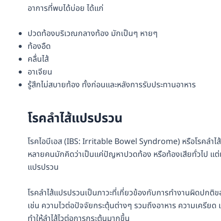
อาการที่พบได้บ่อย ได้แก่
ปวดท้องบริเวณกลางท้อง มักเป็นๆ หายๆ
ท้องอืด
คลื่นไส้
อาเจียน
รู้สึกไม่สบายท้อง ทั้งก่อนและหลังการรับประทานอาหาร
โรคลำไส้แปรปรวน
โรคไอบีเอส (IBS: Irritable Bowel Syndrome) หรือโรคลำไส้แ
หลายคนมักคิดว่าเป็นแค่ปัญหาปวดท้อง หรือท้องเสียทั่วไป แต่
แปรปรวน
โรคลำไส้แปรปรวนเป็นภาวะที่เกี่ยวข้องกับการทำงานผิดปกติข
เช่น ความไวต่อปัจจัยกระตุ้นต่างๆ รวมถึงอาหาร ความเครียด
ทำให้ลำไส้ไวต่อการกระตุ้นมากขึ้น