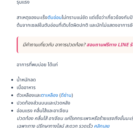
รุนแรง
สาเหตุของมะเร็ง
ตับอ่อน
ไม่ทราบแน่ชัด แต่เชื่อว่าเกี่ยวข้องกับปั
ต้นจากเซลล์ในตับอ่อนที่เติบโตผิดปกติ และมักไม่แสดงอาการ
มีคำถามเกี่ยวกับ อาการปวดท้อง?
สอบถามฟรีทาง LINE รับ
อาการที่พบบ่อย ได้แก่
น้ำหนักลด
เบื่ออาหาร
ตัวเหลืองและ
ตาเหลือง
(
ดีซ่าน
)
ปวดท้องส่วนบนและปวดหลัง
อ่อนแรง คลื่นไส้และอาเจียน
ปวดท้อง คลื่นไส้ อาเจียน แค่โรคกระเพาะหรือร้ายแรงถึงขั้นม
เฉพาะทาง ปรึกษาทางไลน์ สะดวก รวดเร็ว
คลิกเลย