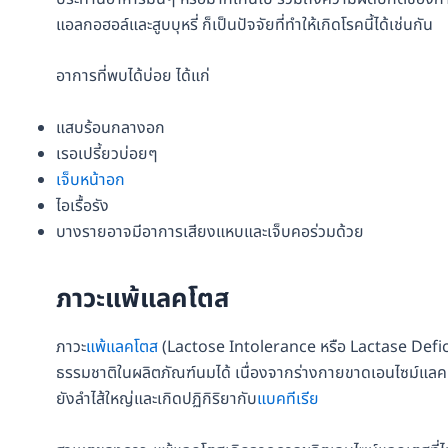
แอลกอฮอล์และสูบบุหรี่ ก็เป็นปัจจัยที่ทำให้เกิดโรคนี้ได้เช่นกัน
อาการที่พบได้บ่อย ได้แก่
แสบร้อนกลางอก
เรอเปรี้ยวบ่อยๆ
เจ็บหน้าอก
ไอเรื้อรัง
บางรายอาจมีอาการเสียงแหบและเจ็บคอร่วมด้วย
ภาวะแพ้แลคโตส
ภาวะ
แพ้แลคโตส
(Lactose Intolerance หรือ Lactase Defici
ธรรมชาติในผลิตภัณฑ์นมได้ เนื่องจากร่างกายขาดเอนไซม์แลคเตส
ยังลำไส้ใหญ่และเกิดปฏิกิริยากับ
แบคทีเรีย