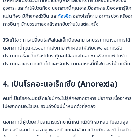
โรคลำไส้แปรปรวนทำให้เกิดปัญหาลำไส้อย่างการเปลี่ยนแปลงของ
อุจจาระ และทำให้ปวดท้อง นอกจากนี้คุณอาจเบื่ออาหารเนื่องจากรู้สึก
แน่นท้อง มีก๊าซก่อตัวขึ้น และ
ท้องอืด
อย่างไรก็ตาม อาการปวด หรืออา
การอื่นๆ มักบรรเทาลงหลังจากขับถ่ายในแต่ละครั้ง
วิธีแก้ไข :
การเปลี่ยนไลฟ์สไตล์เล็กน้อยสามารถบรรเทาบางอาการได้
นอกจากนี้คุณควรออกกำลังกาย พักผ่อนให้เพียงพอ ลดการรับ
ประทานเครื่องดื่มที่จะไปกระตุ้นลำไส้อย่างโคล่า ชา หรือกาแฟ ไม่รับ
ประทานอาหารมากเกินไป และรับประทานอาหารที่มีไฟเบอร์ให้มากขึ้น
4.
เป็นโรค
อะนอเร็กเซีย
(Anorexia
)
คนที่เป็นโรคอะนอเร็กเซียมักจะไม่รู้สึกอยากอาหาร มีอาการเบื่ออาหาร
ไม่อยากกินอะไรเลย รวมถึงยังมีน้ำหนักตัวที่ลดลง
นอกจากนี้ผู้ป่วยจะไม่สามารถรักษาน้ำหนักตัวให้เหมาะสมกับส่วนสูง
โครงสร้างลำตัว และอายุ เพราะมัวแต่กลัวอ้วน แม้ว่าตัวเองจะมีน้ำหนัก