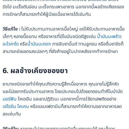
รังไข่ มะเร็งตับอ่อน มะเร็งกระเพาะอาหาร นอกจากนี้ผลข้างเคียงของ
การรักษาก็สามารถทำให้ผู้ป่วยเบื่ออาหารได้เช่นกัน
วิธีแก้ไข :
ไม่รับประทานทานอาหารมื้อใหญ่ แต่ให้รับประทานอาหารมื้อ
เล็กๆ หลายมื้อแทน หรืออาหารที่มีไขมันชนิดดีสูงเช่น
น้ำมันมะพร้าว
อะโวคาโด
หรือ
น้ำมันมะกอก
การจิบชามิ้นต์ ทานลูกอม หรือดื่มชาขิงก็
สามารถช่วยลดรสแปลกๆ ที่ยังค้างอยู่ในปากหลังจากทำการรักษา
6.
ผลข้างเคียงของยา
ยาบางชนิดอาจทำให้คุณเกิดความรู้สึกเบื่ออาหาร คุณอาจไม่รู้สึกหิว
และไม่อยากรับประทานอาหาร โดยประกอบไปด้วยยาตอนทำคีโมบำบัด
มอร์ฟีน
โคเดอีน และยาปฏิชีวนะ นอกจากนี้การใช้ยาเสพติดอย่าง
เฮโรอีน
โคเคน
หรือแอมเฟตามีนก็สามารถทำให้ความอยากอาหารลด
ลงเช่นกัน
วิธีแก้ไข:
หากคุณไม่สามารถทานยาชนิดอื่นทดแทนได้ คุณก็ควร