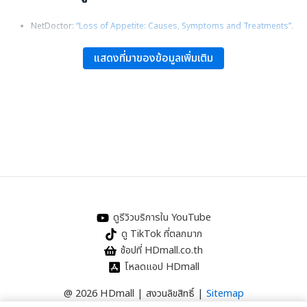
NetDoctor:
“Loss of Appetite: Causes, Symptoms and Treatments”
.
Healthline:
“Fatigue and Loss of Appetite”
.
แสดงที่มาของข้อมูลเพิ่มเติม
American Heart Association:
“Why Do I Eat When I’m Not Hungry?”
.
ดูรีวิวบริการใน YouTube
ดู TikTok ที่ตลกมาก
ช้อปที่ HDmall.co.th
โหลดแอป HDmall
@ 2026 HDmall | สงวนลิขสิทธิ์ |
Sitemap