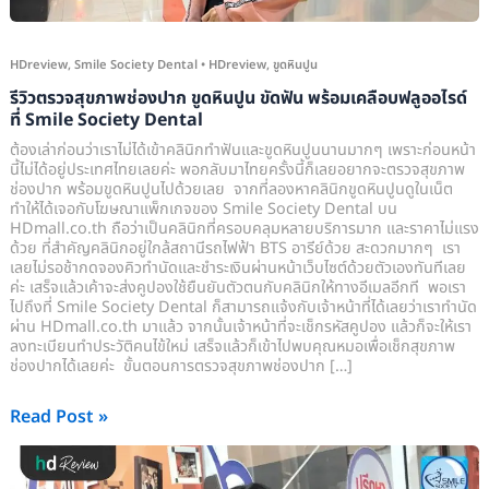
พร้อม
เคลือบ
ฟลู
HDreview
,
Smile Society Dental
•
HDreview
,
ขูดหินปูน
ออ
รีวิวตรวจสุขภาพช่องปาก ขูดหินปูน ขัดฟัน พร้อมเคลือบฟลูออไรด์
ที่ Smile Society Dental
ไรด์
ที่
ต้องเล่าก่อนว่าเราไม่ได้เข้าคลินิกทำฟันและขูดหินปูนนานมากๆ เพราะก่อนหน้า
นี้ไม่ได้อยู่ประเทศไทยเลยค่ะ พอกลับมาไทยครั้งนี้ก็เลยอยากจะตรวจสุขภาพ
Smile
ช่องปาก พร้อมขูดหินปูนไปด้วยเลย จากที่ลองหาคลินิกขูดหินปูนดูในเน็ต
Society
ทำให้ได้เจอกับโฆษณาแพ็กเกจของ Smile Society Dental บน
HDmall.co.th ถือว่าเป็นคลินิกที่ครอบคลุมหลายบริการมาก และราคาไม่แรง
Dental
ด้วย ที่สำคัญคลินิกอยู่ใกล้สถานีรถไฟฟ้า BTS อารีย์ด้วย สะดวกมากๆ เรา
เลยไม่รอช้ากดจองคิวทำนัดและชำระเงินผ่านหน้าเว็บไซต์ด้วยตัวเองทันทีเลย
ค่ะ เสร็จแล้วเค้าจะส่งคูปองใช้ยืนยันตัวตนกับคลินิกให้ทางอีเมลอีกที พอเรา
ไปถึงที่ Smile Society Dental ก็สามารถแจ้งกับเจ้าหน้าที่ได้เลยว่าเราทำนัด
ผ่าน HDmall.co.th มาแล้ว จากนั้นเจ้าหน้าที่จะเช็กรหัสคูปอง แล้วก็จะให้เรา
ลงทะเบียนทำประวัติคนไข้ใหม่ เสร็จแล้วก็เข้าไปพบคุณหมอเพื่อเช็กสุขภาพ
ช่องปากได้เลยค่ะ ขั้นตอนการตรวจสุขภาพช่องปาก […]
Read Post »
รีวิว
ขูด