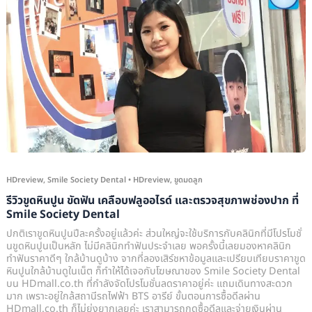
หินปูน
ขัด
ฟัน
เคลือบ
ฟลู
ออ
ไรด์
และ
ตรวจ
สุขภาพ
HDreview
,
Smile Society Dental
•
HDreview
,
ขูดมดลูก
ช่อง
รีวิวขูดหินปูน ขัดฟัน เคลือบฟลูออไรด์ และตรวจสุขภาพช่องปาก ที่
Smile Society Dental
ปาก
ที่
ปกติเราขูดหินปูนปีละครั้งอยู่แล้วค่ะ ส่วนใหญ่จะใช้บริการกับคลินิกที่มีโปรโมชั่
นขูดหินปูนเป็นหลัก ไม่มีคลินิกทำฟันประจำเลย พอครั้งนี้เลยมองหาคลินิก
Smile
ทำฟันราคาดีๆ ใกล้บ้านดูบ้าง จากที่ลองเสิร์ชหาข้อมูลและเปรียบเทียบราคาขูด
Society
หินปูนใกล้บ้านดูในเน็ต ก็ทำให้ได้เจอกับโฆษณาของ Smile Society Dental
บน HDmall.co.th ที่กำลังจัดโปรโมชั่นลดราคาอยู่ค่ะ แถมเดินทางสะดวก
Dental
มาก เพราะอยู่ใกล้สถานีรถไฟฟ้า BTS อารีย์ ขั้นตอนการซื้อดีลผ่าน
HDmall.co.th ก็ไม่ยุ่งยากเลยค่ะ เราสามารถกดซื้อดีลและจ่ายเงินผ่าน