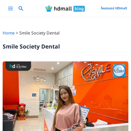
Skip
Main
โหลดแอป HDmall
to
Menu
content
Home
Smile Society Dental
Smile Society Dental
รีวิว
ตรวจ
สุขภาพ
ช่อง
ปาก
ขูด
หินปูน
ขัด
ฟัน