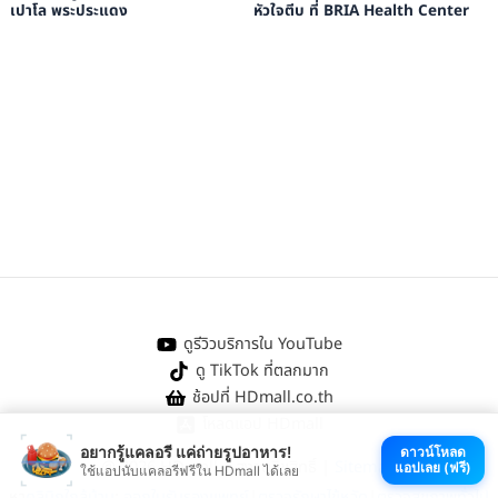
เปาโล พระประแดง
หัวใจตีบ ที่ BRIA Health Center
ดูรีวิวบริการใน YouTube
ดู TikTok ที่ตลกมาก
ช้อปที่ HDmall.co.th
โหลดแอป HDmall
อยากรู้แคลอรี แค่ถ่ายรูปอาหาร!
ดาวน์โหลด
@ 2026 HDmall | สงวนลิขสิทธิ์ |
Sitemap
แอปเลย (ฟรี)
ใช้แอปนับแคลอรีฟรีใน HDmall ได้เลย
หา
คลินิกใกล้บ้าน
:
ออกใบรับรองแพทย์
|
ตรวจรักษาไข้หวัด
|
ตรวจสุขภาพทั่วไป