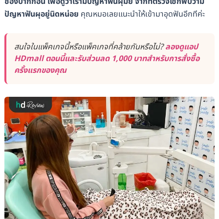
ช่องปากก่อน เพื่อดูว่าเรามีปัญหาฟันผุมั้ย จากที่ตรวจเช็กพบว่ามี
ปัญหาฟันผุอยู่นิดหน่อย
คุณหมอเลยแนะนำให้เข้ามาอุดฟันอีกทีค่ะ
สนใจในแพ็คเกจนี้หรือแพ็คเกจที่คล้ายกันหรือไม่?
ลองดูแอป
HDmall ตอนนี้และรับส่วนลด 1,000 บาทสำหรับการสั่งซื้อ
ครั้งแรกของคุณ