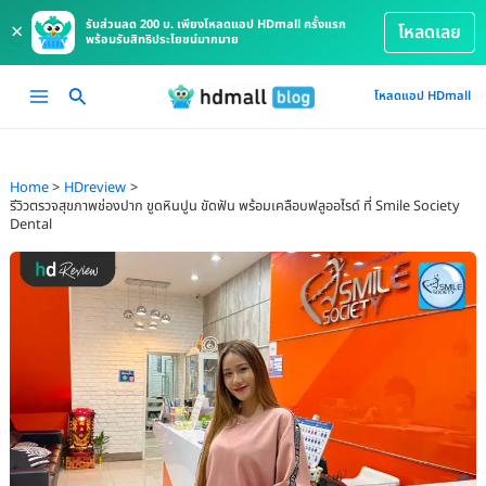
รับส่วนลด 200 บ. เพียงโหลดแอป HDmall ครั้งแรก
×
โหลดเลย
พร้อมรับสิทธิประโยชน์มากมาย
Skip
Main
โหลดแอป HDmall
to
Menu
content
Home
HDreview
รีวิวตรวจสุขภาพช่องปาก ขูดหินปูน ขัดฟัน พร้อมเคลือบฟลูออไรด์ ที่ Smile Society
Dental