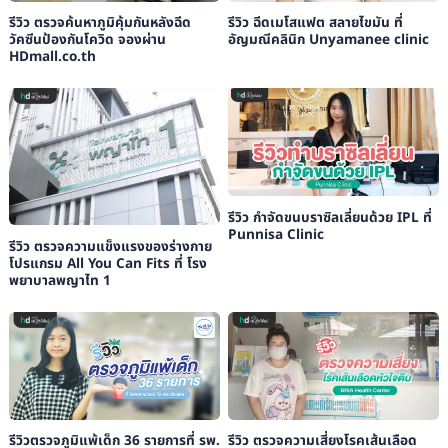
รีวิว ตรวจค้นหาภูมิคุ้มกันหลังฉีด
รีวิว ฉีดเมโสแฟต สลายไขมัน ที่
วัคซีนป้องกันโควิด จองผ่าน
อัญมณีคลินิก Unyamanee clinic
HDmall.co.th
รีวิว กำจัดขนบราซิลเลี่ยนด้วย IPL ที่
Punnisa Clinic
รีวิว ตรวจความแข็งแรงของร่างกาย
โปรแกรม All You Can Fits ที่ โรง
พยาบาลพญาไท 1
รีวิวตรวจภูมิแพ้เด็ก 36 รายการที่ รพ.
รีวิว ตรวจความเสี่ยงโรคเส้นเลือด