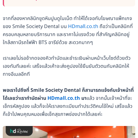
จากที่ลองหาคลินิกขูดหินปูนดูในเน็ต ทำให้ได้เจอกับโฆษณาแพ็กเกจ
ของ Smile Society Dental บน
HDmall.co.th
ถือว่าเป็นคลินิกที่
ครอบคลุมหลายบริการมาก และราคาไม่แรงด้วย ที่สำคัญคลินิกอยู่
ใกล้สถานีรถไฟฟ้า BTS อารีย์ด้วย สะดวกมากๆ
เราเลยไม่รอช้ากดจองคิวทำนัดและชำระเงินผ่านหน้าเว็บไซต์ด้วยตัว
เองทันทีเลยค่ะ เสร็จแล้วเค้าจะส่งคูปองใช้ยืนยันตัวตนกับคลินิกให้
ทางอีเมลอีกที
พอเราไปถึงที่ Smile Society Dental ก็สามารถแจ้งกับเจ้าหน้าที่
ได้เลยว่าเราทำนัดผ่าน
HDmall.co.th
มา
แล้ว จากนั้นเจ้าหน้าที่จะ
เช็กรหัสคูปอง แล้วก็จะให้เราลงทะเบียนทำประวัติคนไข้ใหม่ เสร็จแล้ว
ก็เข้าไปพบคุณหมอเพื่อเช็กสุขภาพช่องปากได้เลยค่ะ