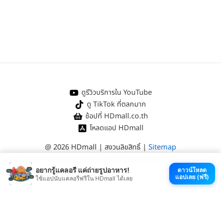
ดูรีวิวบริการใน YouTube
ดู TikTok ที่ตลกมาก
ช้อปที่ HDmall.co.th
โหลดแอป HDmall
@ 2026 HDmall | สงวนลิขสิทธิ์ |
Sitemap
หา
คลินิกใกล้บ้าน
:
ออกใบรับรองแพทย์
|
ตรวจรักษาไข้หวัด
|
ตรวจสุขภาพทั่วไป
อยากรู้แคลอรี แค่ถ่ายรูปอาหาร!
ดาวน์โหลด
แอปเลย (ฟรี)
ใช้แอปนับแคลอรีฟรีใน HDmall ได้เลย