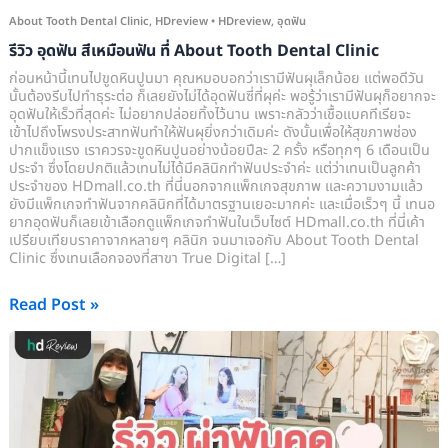
Dental
About Tooth Dental Clinic
,
HDreview
•
HDreview
,
อุดฟัน
Clinic
รีวิว อุดฟัน สีเหมือนฟัน ที่ About Tooth Dental Clinic
ก่อนหน้านี้เทนไปขูดหินปูนมา คุณหมอบอกว่าเรามีฟันผุเล็กน้อย แต่พอดีวัน
นั้นต้องรีบไปทำธุระต่อ ก็เลยยังไม่ได้อุดฟันซี่ที่ผุค่ะ พอรู้ว่าเรามีฟันผุก็อยากจะ
อุดฟันให้เร็วที่สุดค่ะ ไม่อยากปล่อยทิ้งไว้นาน เพราะกลัวว่าเชื้อแบคทีเรียจะ
เข้าไปถึงโพรงประสาทฟันทำให้ฟันผุยิ่งกว่าเดิมค่ะ ดังนั้นเพื่อให้สุขภาพช่อง
ปากแข็งแรง เราควรจะขูดหินปูนอย่างน้อยปีละ 2 ครั้ง หรือทุกๆ 6 เดือนเป็น
ประจำ ซึ่งโดยปกติแล้วเทนไม่ได้มีคลินิกทำฟันประจำค่ะ แต่ว่าเทนเป็นลูกค้า
ประจำของ HDmall.co.th ที่นี่นอกจากแพ็กเกจสุขภาพ และความงามแล้ว
ยังมีแพ็กเกจทำฟันจากคลินิกที่ได้มาตรฐานเยอะมากค่ะ และเมื่อเร็วๆ นี้ เทนอ
ยากอุดฟันก็เลยเข้าเลือกดูแพ็กเกจทำฟันในเว็บไซต์ HDmall.co.th ที่นี่เค้า
เปรียบเทียบราคาจากหลายๆ คลินิก จนมาเจอกับ About Tooth Dental
Clinic ซึ่งเทนเลือกจองที่สาขา True Digital […]
Read Post »
ประสบการณ์
ผ่า
ฟัน
คุด
ไม่