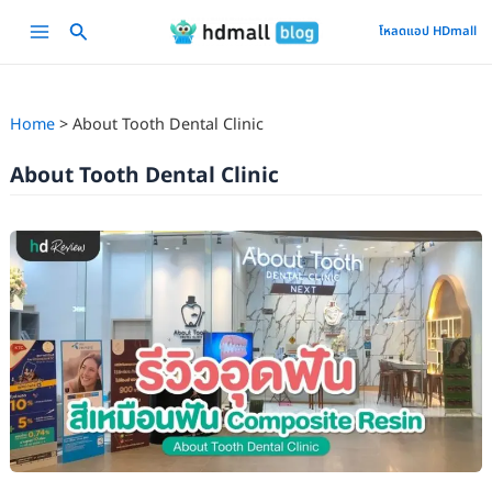
Skip
Main
โหลดแอป HDmall
to
Menu
content
Home
About Tooth Dental Clinic
About Tooth Dental Clinic
รีวิว
อุด
ฟัน
สี
เหมือน
ฟัน
ที่
About
Tooth