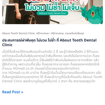
บวม
ไม่
ช้ำ
ที่
About
About Tooth Dental Clinic
,
HDreview
•
HDreview
,
ถอนหรือผ่าฟันคุด
Tooth
ประสบการณ์ผ่าฟันคุด ไม่บวม ไม่ช้ำ ที่ About Tooth Dental
Dental
Clinic
Clinic
เมื่อปีที่แล้วเราได้ถอนฟันคุดด้านล่างไป 2 ซี่ และรู้ว่ายังเหลืออีก 2 ซี่ด้านบน
แต่ว่าตอนนั้นเห็นในฟิล์มเอกซเรย์ว่าฟันตั้งตรง และยังไม่มีอาการปวด ก็เลย
ยังไม่ได้เอาออก จนเมื่อเร็วๆ นี้สัมผัสได้ว่าฟันมันโผล่ออกมาจากเหงือก แล้ว
รู้สึกรำคาญ เพราะมันเกี่ยวลิ้น ก็เลยอยากจะเอาออก ก็เลยลองหาคลินิกใกล้
บ้านบน HDmall.co.th ก่อนหน้านี้เราเคยจองบริการต่างๆ
จาก HDmall.co.th มาบ้าง ก็เลยรู้ว่าในเว็บนี้สามารถเปรียบเทียบราคา แล้ว
ก็เลือกดูคลินิกตามเขตต่างๆ ได้ ก็เลยเข้ามาดูที่นี่แล้วก็เจอกับ About Tooth
Dental Clinic พอเข้ามาดูข้อมูลก็เห็นว่ามี 2 สาขา คือ สาขาซอยสุขุมวิท
Read Post »