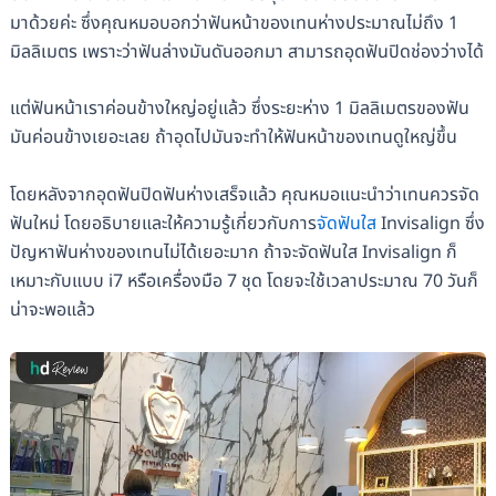
มาด้วยค่ะ ซึ่งคุณหมอบอกว่าฟันหน้าของเทนห่างประมาณไม่ถึง 1
มิลลิเมตร เพราะว่าฟันล่างมันดันออกมา สามารถอุดฟันปิดช่องว่างได้
แต่ฟันหน้าเราค่อนข้างใหญ่อยู่แล้ว ซึ่งระยะห่าง 1 มิลลิเมตรของฟัน
มันค่อนข้างเยอะเลย ถ้าอุดไปมันจะทำให้ฟันหน้าของเทนดูใหญ่ขึ้น
โดยหลังจากอุดฟันปิดฟันห่างเสร็จแล้ว คุณหมอแนะนำว่าเทนควรจัด
ฟันใหม่ โดยอธิบายและให้ความรู้เกี่ยวกับการ
จัดฟันใส
Invisalign ซึ่ง
ปัญหาฟันห่างของเทนไม่ได้เยอะมาก ถ้าจะจัดฟันใส Invisalign ก็
เหมาะกับแบบ i7 หรือเครื่องมือ 7 ชุด โดยจะใช้เวลาประมาณ 70 วันก็
น่าจะพอแล้ว