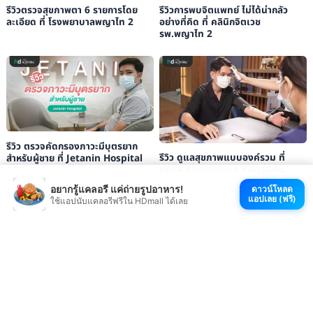
รีวิวตรวจสุขภาพตา 6 รายการโดย
รีวิวการพบจิตแพทย์ ไม่ได้น่ากลัว
ละเอียด ที่ โรงพยาบาลพญาไท 2
อย่างที่คิด ที่ คลินิกจิตเวช
รพ.พญาไท 2
รีวิว ตรวจคัดกรองภาวะมีบุตรยาก
รีวิว ดูแลสุขภาพแบบองค์รวม ที่
สำหรับผู้ชาย ที่ Jetanin Hospital
KAYA Alternative Polyclinic
อยากรู้แคลอรี แค่ถ่ายรูปอาหาร!
ดาวน์โหลด
แอปเลย (ฟรี)
ใช้แอปนับแคลอรีฟรีใน HDmall ได้เลย
ดูรีวิวบริการใน YouTube
ดู TikTok ที่ตลกมาก