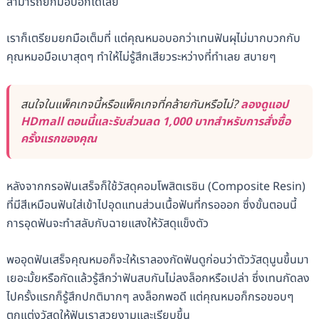
สามารถยกมือบอกได้เลย
เราก็เตรียมยกมือเต็มที่ แต่คุณหมอบอกว่าเทนฟันผุไม่มากบวกกับ
คุณหมอมือเบาสุดๆ ทำให้ไม่รู้สึกเสียวระหว่างที่ทำเลย สบายๆ
สนใจในแพ็คเกจนี้หรือแพ็คเกจที่คล้ายกันหรือไม่?
ลองดูแอป
HDmall ตอนนี้และรับส่วนลด 1,000 บาทสำหรับการสั่งซื้อ
ครั้งแรกของคุณ
หลังจากกรอฟันเสร็จก็ใช้วัสดุคอมโพสิตเรซิน (Composite Resin)
ที่มีสีเหมือนฟันใส่เข้าไปอุดแทนส่วนเนื้อฟันที่กรอออก ซึ่งขั้นตอนนี้
การอุดฟันจะทำสลับกับฉายแสงให้วัสดุแข็งตัว
พออุดฟันเสร็จคุณหมอก็จะให้เราลองกัดฟันดูก่อนว่าตัววัสดุนูนขึ้นมา
เยอะมั้ยหรือกัดแล้วรู้สึกว่าฟันสบกันไม่ลงล็อกหรือเปล่า ซึ่งเทนกัดลง
ไปครั้งแรกก็รู้สึกปกติมากๆ ลงล็อกพอดี แต่คุณหมอก็กรอขอบๆ
ตกแต่งวัสดุให้ฟันเราสวยงามและเรียบขึ้น