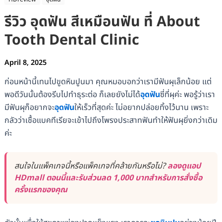
รีวิว อุดฟัน สีเหมือนฟัน ที่ About
Tooth Dental Clinic
April 8, 2025
ก่อนหน้านี้เทนไปขูดหินปูนมา คุณหมอบอกว่าเรามีฟันผุเล็กน้อย แต่
พอดีวันนั้นต้องรีบไปทำธุระต่อ ก็เลยยังไม่ได้
อุดฟัน
ซี่ที่ผุค่ะ พอรู้ว่าเรา
มีฟันผุก็อยากจะ
อุดฟัน
ให้เร็วที่สุดค่ะ ไม่อยากปล่อยทิ้งไว้นาน เพราะ
กลัวว่าเชื้อแบคทีเรียจะเข้าไปถึงโพรงประสาทฟันทำให้ฟันผุยิ่งกว่าเดิม
ค่ะ
สนใจในแพ็คเกจนี้หรือแพ็คเกจที่คล้ายกันหรือไม่?
ลองดูแอป
HDmall ตอนนี้และรับส่วนลด 1,000 บาทสำหรับการสั่งซื้อ
ครั้งแรกของคุณ