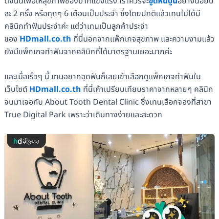
ดังนั้นเพื่อให้สุขภาพช่องปากแข็งแรง เราควรจะ
ขูดหินปูน
อย่างน้อยปี
ละ 2 ครั้ง หรือทุกๆ 6 เดือนเป็นประจำ ซึ่งโดยปกติแล้วเทนไม่ได้มี
คลินิกทำฟันประจำค่ะ แต่ว่าเทนเป็นลูกค้าประจำ
ของ
HDmall.co.th
ที่นี่นอกจากแพ็กเกจสุขภาพ และความงามแล้ว
ยังมีแพ็กเกจทำฟันจากคลินิกที่ได้มาตรฐานเยอะมากค่ะ
และเมื่อเร็วๆ นี้ เทนอยากอุดฟันก็เลยเข้าเลือกดูแพ็กเกจทำฟันใน
เว็บไซต์
HDmall.co.th
ที่นี่เค้าเปรียบเทียบราคาจากหลายๆ คลินิก
จนมาเจอกับ About Tooth Dental Clinic ซึ่งเทนเลือกจองที่สาขา
True Digital Park เพราะว่าเดินทางง่ายและสะดวก