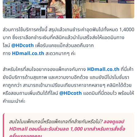
ส่วนการใช้บริการครั้งนี้ สรุปแล้วเทนชำระค่าอุดฟันไปทั้งหมด 1,4000
บาท ซึ่งเราเลือกชำระเงินที่คลินิกแล้วนำใบเสร็จส่งให้แอดมินทาง
ไลน์
@HDcoth
เพื่อรับแคชแบ็กส่วนลดคืนจาก
ทาง
HDmall.co.th
สะดวกมากๆ ค่ะ
สำหรับใครที่สนใจอยากจองแพ็กเกจกับทาง
HDmall.co.th
ที่นี่เค้า
ยังมีบริการด้านสุขภาพ และความงามอีกด้วย แถมยังมีโปรโมชั่นรา
คาถูกกว่า สามารถเข้ามาเปรียบเทียบราคาจากหลายๆ คลินิกได้ด้วย
หรือสอบถามเพิ่มเติมได้ที่ไลน์
@HDcoth
แอดมินที่นี่ตอบไว พร้อมให้
คำแนะนำค่ะ
สนใจในแพ็คเกจนี้หรือแพ็คเกจที่คล้ายกันหรือไม่?
ลองดูแอป
HDmall ตอนนี้และรับส่วนลด 1,000 บาทสำหรับการสั่งซื้อ
ครั้งแรกของคุณ