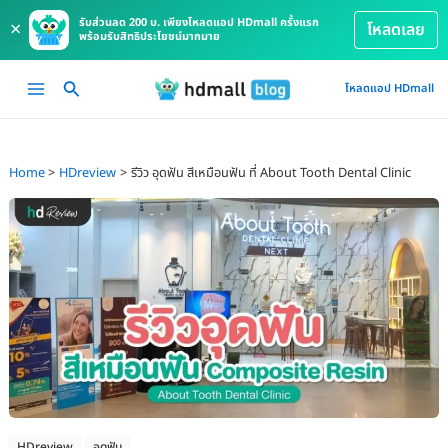
รับส่วนลด 200 บ. เพียงโหลดแอป HDmall ครั้งแรก
×
โหลดเลย
พร้อมรับสิทธิประโยชน์มากมาย
Skip
Main
โหลดแอป HDmall
to
Menu
content
Home
HDreview
รีวิว อุดฟัน สีเหมือนฟัน ที่ About Tooth Dental Clinic
HDreview
อุดฟัน