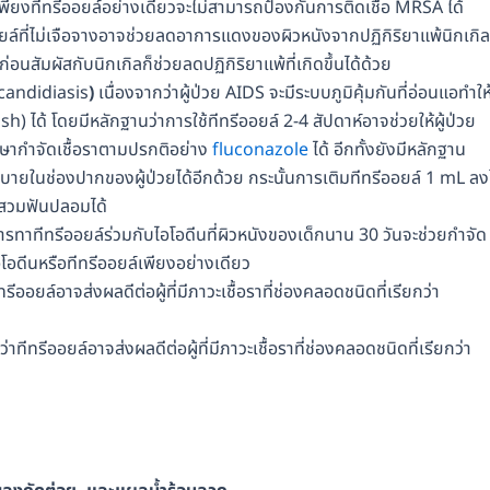
พียงทีทรีออยล์อย่างเดียวจะไม่สามารถป้องกันการติดเชื้อ MRSA ได้
อยล์ที่ไม่เจือจางอาจช่วยลดอาการแดงของผิวหนังจากปฏิกิริยาแพ้นิกเกิล
งก่อนสัมผัสกับนิกเกิลก็ช่วยลดปฏิกิริยาแพ้ที่เกิดขึ้นได้ด้วย
candidiasis
)
เนื่องจากว่าผู้ป่วย AIDS จะมีระบบภูมิคุ้มกันที่อ่อนแอทำให
 ได้ โดยมีหลักฐานว่าการใช้ทีทรีออยล์ 2-4 สัปดาห์อาจช่วยให้ผู้ป่วย
ักษากำจัดเชื้อราตามปรกติอย่าง
fluconazole
ได้ อีกทั้งยังมีหลักฐาน
บายในช่องปากของผู้ป่วยได้อีกด้วย กระนั้นการเติมทีทรีออยล์ 1 mL ล
่สวมฟันปลอมได้
ารทาทีทรีออยล์ร่วมกับไอโอดีนที่ผิวหนังของเด็กนาน 30 วันจะช่วยกำจัด
อโอดีนหรือทีทรีออยล์เพียงอย่างเดียว
รีออยล์อาจส่งผลดีต่อผู้ที่มีภาวะเชื้อราที่ช่องคลอดชนิดที่เรียกว่า
่าทีทรีออยล์อาจส่งผลดีต่อผู้ที่มีภาวะเชื้อราที่ช่องคลอดชนิดที่เรียกว่า