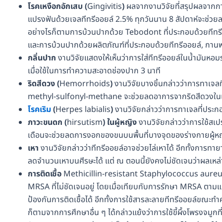
โรคเหงือกอักเสบ
(
Gingivitis
)
ผลจากงานวิจัยที่สรุปผลจากกา
แปรงฟันด้วยเจลทีทรีออยล์ 2.5% ทุกวันนาน 8 สัปดาห์จะช่วยล
อย่างไรก็ตามการบ้วนปากด้วย Tebodont ที่ประกอบด้วยทีทรีออ
และการบ้วนปากด้วยผลิตภัณฑ์ที่ประกอบด้วยทีทรีออยล์, กานพ
กลิ่นปาก
งานวิจัยแสดงให้เห็นว่าการใส่ทีทรีออยล์ในน้ำมันหอ
เมื่อใช้ในการทำความสะอาดช่องปาก 3 นาที
ริดสีดวง
(
Hemorrhoids
)
งานวิจัยบางชิ้นกล่าวว่าการทาเจล
methyl-sulfonyl-methane จะช่วยลดอาการจากริดสีดวงในเด
โรคเริม
(
Herpes labialis
)
งานวิจัยกล่าวว่าการทาเจลที่ประก
ภาวะขนดก
(
hirsutism
)
ในผู้หญิง
งานวิจัยกล่าวว่าการใช้สเป
เดือนจะช่วยลดการงอกของขนบนพื้นที่บางจุดของร่างกายผู้หญ
เหา
งานวิจัยกล่าวว่าทีทรีออยล์อาจช่วยไล่เหาได้ อีกทั้งการทา
ลดจำนวนเหาบนศีรษะได้ แต่ ณ ตอนนี้ยังคงไม่ชัดเจนว่าผลเหล่า
การติดเชื้อ
Methicillin-resistant Staphylococcus aure
MRSA ที่ไม่ชัดเจนอยู่ โดยเมื่อเทียบกับการรักษา MRSA ตามแบ
ป้องกันการติดเชื้อได้ อีกทั้งการใช้สารละลายทีทรีออยล์ขณ
ก็ตามจากการศึกษาอื่น ๆ ได้กล่าวแย้งว่าการใช้ขี้ผึ้งโพรงจมูก