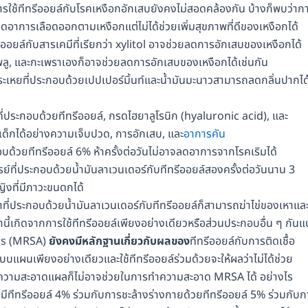
รใช้ทีทรีออยล์กับโรคเหงือกอักเสบยังคงไม่สอดคล้องกัน บ้างก็พบว่าก
ดอาการเลือดออกตามเหงือกแต่ไม่ได้ช่วยเพิ่มสุขภาพที่ดีของเหงือกได้
ยล์กับสารเคมีที่เรียกว่า xylitol อาจช่วยลดการอักเสบของเหงือกได้
ลู, และกะเพราเองก็อาจช่วยลดการอักเสบของเหงือกได้เช่นกัน
มระเหยที่ประกอบด้วยเปปเปอร์มิ้นท์และน้ำมันมะนาวสามารถลดกลิ่นปากได
ที่ประกอบด้วยทีทรีออยล์, กรดไฮยาลูโรนิก (hyaluronic acid), และ
็กได้อย่างความเจ็บปวด, การอักเสบ, และ
อาการคัน
อบด้วยทีทรีออยล์ 6% ห้าครั้งต่อวันไม่อาจลดอาการจากโรคเริมได้
รย์ที่ประกอบด้วยน้ำมันลาเวนเดอร์กับทีทรีออยล์สองครั้งต่อวันนาน 3
ิงที่มีภาวะขนดกได้
ยาที่ประกอบด้วยน้ำมันลาเวนเดอร์กับทีทรีออยล์ก็สามารถฆ่าไข่ของเหาแล
นี้เกิดจากการใช้ทีทรีออยล์เพียงอย่างเดียวหรือส่วนประกอบอื่น ๆ กันแน
us (MRSA)
ยังคงมีหลักฐานเกี่ยวกับผลของ
ทีทรีออยล์กับการติดเชื้อ
บแผนเพียงอย่างเดียวและใช้ทีทรีออยล์ร่วมด้วยจะให้ผลว่าไม่ได้ช่วย
ะทำความสะอาดแผลก็ไม่อาจช่วยในการทำความสะอาด MRSA ได้ อย่างไร
ที่มีทีทรีออยล์ 4% ร่วมกับการชะล้างร่างกายด้วยทีทรีออยล์ 5% ร่วมกับก