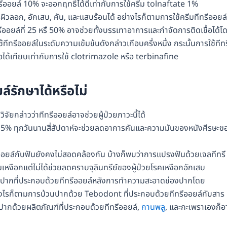
ีออยล์ 10% จะออกฤทธิ์ได้ดีเท่ากับการใช้ครีม tolnaftate 1%
ผิวลอก, อักเสบ, คัน, และแสบร้อนได้ อย่างไรก็ตามการใช้ครีมทีทรีออยล์
ีออยล์ที่ 25 หรื 50% อาจช่วยทั้งบรรเทาอาการและกำจัดการติดเชื้อได้โ
้ทีทรีออยล์ในระดับความเข้มข้นดังกล่าวเกือบครึ่งหนึ่ง กระนั้นการใช้ทีทร
้อได้เทียบเท่ากับการใช้ clotrimazole หรือ terbinafine
ล์รักษาได้หรือไม่
ิจัยกล่าวว่าทีทรีออยล์อาจช่วยผู้ป่วยภาวะนี้ได้
ล์ 5% ทุกวันนานสี่สัปดาห์จะช่วยลดอาการคันและความมันของหนังศีรษะข
ออยล์กับฟันยังคงไม่สอดคล้องกัน บ้างก็พบว่าการแปรงฟันด้วยเจลทีทรี
งือกแต่ไม่ได้ช่วยลดคราบจุลินทรีย์ของผู้ป่วยโรคเหงือกอักเสบ
ยาบ้วนปากที่ประกอบด้วยทีทรีออยล์หลังการทำความสะอาดช่องปากโดย
่างไรก็ตามการบ้วนปากด้วย Tebodont ที่ประกอบด้วยทีทรีออยล์กับสาร
ากด้วยผลิตภัณฑ์ที่ประกอบด้วยทีทรีออยล์,
กานพลู
, และกะเพราเองก็อ