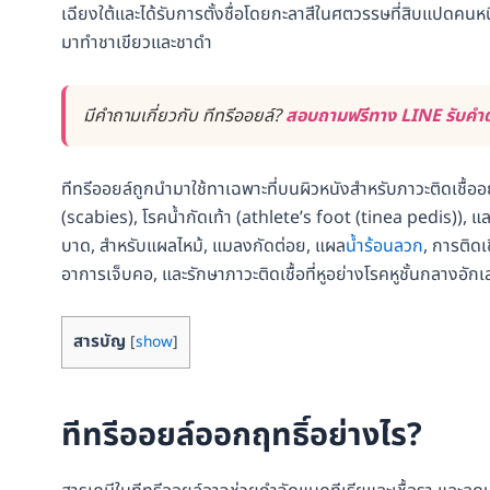
เฉียงใต้และได้รับการตั้งชื่อโดยกะลาสีในศตวรรษที่สิบแปดคนหนึ่
มาทำชาเขียวและชาดำ
มีคำถามเกี่ยวกับ ทีทรีออยล์?
สอบถามฟรีทาง LINE รับคำตอ
ทีทรีออยล์ถูกนำมาใช้ทาเฉพาะที่บนผิวหนังสำหรับภาวะติดเชื้ออย่
(scabies), โรคน้ำกัดเท้า (athlete’s foot (tinea pedis)),
บาด, สำหรับแผลไหม้, แมลงกัดต่อย, แผล
น้ำร้อนลวก
, การติดเ
อาการเจ็บคอ, และรักษาภาวะติดเชื้อที่หูอย่างโรคหูชั้นกลางอัก
สารบัญ
[
show
]
ทีทรีออยล์
ออกฤทธิ์อย่างไร
?