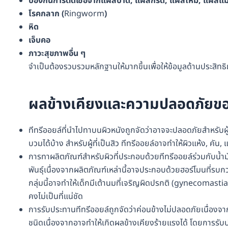
ป้องกันการติดเชื้อจากแผลบาด
,
แผลกรีด
,
แผลไหม้
,
แผลแม
โรคกลาก
(
Ringworm
)
หิด
เจ็บคอ
ภาวะสุขภาพอื่น
ๆ
จำเป็นต้องรวบรวมหลักฐานให้มากขึ้นเพื่อให้ข้อมูลด้านประสิทธิ
ผลข้างเคียงและความปลอดภัยข
ทีทรีออยล์ที่นำไปทาบนผิวหนังถูกจัดว่าอาจจะปลอดภัยสำหรับผ
บวมได้บ้าง สำหรับผู้ที่เป็นสิว ทีทรีออยล์อาจทำให้ผิวแห้ง, คัน
การทาผลิตภัณฑ์สำหรับผิวที่ประกอบด้วยทีทรีออยล์ร่วมกับน้ำมันล
พันธุ์เนื่องจากผลิตภัณฑ์เหล่านี้อาจประกอบด้วยฮอร์โมนที่ร
กลุ่มนี้อาจทำให้เด็กมีเต้านมที่เจริญผิดปรกติ (gynecomasti
คงไม่เป็นที่แน่ชัด
การรับประทานทีทรีออยล์ถูกจัดว่าค่อนข้างไม่ปลอดภัยเนื่องจากร
ชนิดเนื่องจากอาจทำให้เกิดผลข้างเคียงร้ายแรงได้ โดยการรับประทา