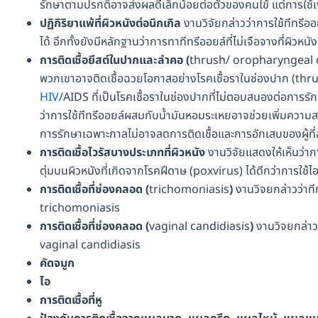
รักษาตามปรกติอาจส่งผลดีเล็กน้อยต่อตัวของคนไข้ แต่การใช้เ
ปฏิกิริยาแพ้ที่ผิวหนังต่อนิกเกิล
งานวิจัยกล่าวว่าการใช้ทีทรีอ
ได้ อีกทั้งยังมีหลักฐานว่าการทาทีทรีออยล์ที่ไม่เจือจางที่ผิวหนั
การติดเชื้อยีสต์ในปากและลำคอ
(
thrush/ oropharyngeal 
พวกเขาอาจติดเชื้อฉวยโอกาสอย่างโรคเชื้อราในช่องปาก (thrush)
HIV
/AIDS ที่เป็นโรคเชื้อราในช่องปากที่ไม่ตอบสนองต่อการร
ว่าการใช้ทีทรีออยล์ผสมกับน้ำมันหอมระเหยอาจช่วยเพิ่มความส
การรักษาเฉพาะกาลไม่อาจลดการติดเชื้อและการอักเสบของผู้ที
การติดเชื้อไวรัสบางประเภทที่ผิวหนัง
งานวิจัยแสดงให้เห็นว่าก
ตุ่มบนผิวหนังที่เกิดจากโรคฝีดาษ (poxvirus) ได้ดีกว่าการใช้ไ
การติดเชื้อที่ช่องคลอด
(
trichomoniasis
)
งานวิจยกล่าวว่าทีท
trichomoniasis
การติดเชื้อที่ช่องคลอด
(
vaginal candidiasis
)
งานวิจยกล่าวว
vaginal candidiasis
คัดจมูก
ไอ
การติดเชื้อที่หู