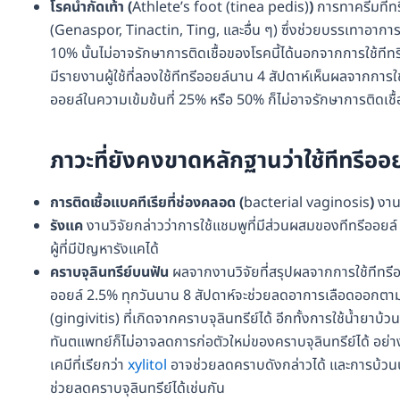
โรคน้ำกัดเท้า
(
Athlete’s foot (tinea pedis)
)
การทาครีมทีทร
(Genaspor, Tinactin, Ting, และอื่น ๆ) ซึ่งช่วยบรรเทาอาการ
10% นั้นไม่อาจรักษาการติดเชื้อของโรคนี้ได้นอกจากการใช้ทีทร
มีรายงานผู้ใช้ที่ลองใช้ทีทรีออยล์นาน 4 สัปดาห์เห็นผลจากการใช
ออยล์ในความเข้มข้นที่ 25% หรือ 50% ก็ไม่อาจรักษาการติดเชื
ภาวะที่ยังคงขาดหลักฐานว่าใช้
ทีทรีออย
การติดเชื้อแบคทีเรียที่ช่องคลอด
(
bacterial vaginosis
)
งานว
รังแค
งานวิจัยกล่าวว่าการใช้แชมพูที่มีส่วนผสมของทีทรีออย
ผู้ที่มีปัญหารังแคได้
คราบจุลินทรีย์บนฟัน
ผลจากงานวิจัยที่สรุปผลจากการใช้ทีทรี
ออยล์ 2.5% ทุกวันนาน 8 สัปดาห์จะช่วยลดอาการเลือดออกตามเห
(gingivitis) ที่เกิดจากคราบจุลินทรีย์ได้ อีกทั้งการใช้น้ำ
ทันตแพทย์ก็ไม่อาจลดการก่อตัวใหม่ของคราบจุลินทรีย์ได้ อย
เคมีที่เรียกว่า
xylitol
อาจช่วยลดคราบดังกล่าวได้ และการบ้วนป
ช่วยลดคราบจุลินทรีย์ได้เช่นกัน