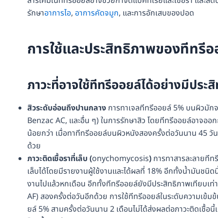
สารเคมีในทีทรีออยล์อาจช่วยกำจัดแบคทีเรียและเชื้อรา และลดปฏิ
รักษา
อาการไอ
,
อาการคัดจมูก
, และการอักเสบของปอด
การใช้และประสิทธิภาพของ
ทีทรีอ
ภาวะที่อาจใช้
ทีทรีออยล์
ได้อย่างมีประส
สิวระดับอ่อนถึงปานกลาง
การทาเจลทีทรีออยล์ 5% บนผิวมักจ
Benzac AC, และอื่น ๆ) ในการรักษาสิว โดยทีทรีออยล์อาจออกฤ
น้อยกว่า เมื่อทาทีทรีออยล์บนผิวหนังสองครั้งต่อวันนาน 45
ด้วย
ภาวะติดเชื้อราที่เล็บ
(
onychomycosis
)
การทาสารละลายทีทรีอ
เล็บได้โดยมีรายงานผู้ใช้งานและได้ผลที่ 18% อีกทั้งน้ำมันช
งานไปแล้วหกเดือน อีกทั้งทีทรีออยล์ยังมีประสิทธิภาพเทียบเท
AF) สองครั้งต่อวันอีกด้วย การใช้ทีทรีออยล์ในระดับความเข้มข้
ยล์ 5% สามครั้งต่อวันนาน 2 เดือนไม่ได้ส่งผลต่อภาวะติดเชื้อนี้