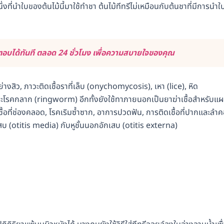
งที่นำใบของต้นไม้นี้มาใช้ทำชา ต้นไม้ทีทรีไม่เหมือนกับต้นชาที่มีการนำใ
บได้ทันที ตลอด 24 ชั่วโมง เพื่อความสบายใจของคุณ
างสิว, ภาวะติดเชื้อราที่เล็บ (onychomycosis), เหา (lice), หิด
 และโรคกลาก (ringworm) อีกทั้งยังใช้ทาภายนอกเป็นยาฆ่าเชื้อสำหรับแ
ชื้อที่ช่องคลอด, โรคเริมซ้ำซาก, อาการปวดฟัน, การติดเชื้อที่ปากและลำค
เสบ (otitis media) กับหูชั้นนอกอักเสบ (otitis externa)