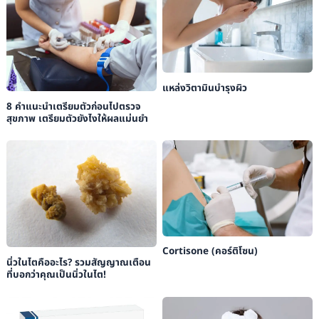
Gynecology
, 15th ed. Philadelphia: Wolters Kluwer Health/Lippincott
Williams & Wilkins.
แหล่งวิตามินบำรุงผิว
8 คำแนะนำเตรียมตัวก่อนไปตรวจ
สุขภาพ เตรียมตัวยังไงให้ผลแม่นยำ
Cortisone (คอร์ติโซน)
นิ่วในไตคืออะไร? รวมสัญญาณเตือน
ที่บอกว่าคุณเป็นนิ่วในไต!