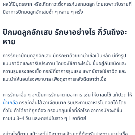
ผลให้มีบุตรยาก หรือเกิดภาวะตั้งครรภ์นอกมดลูก โดยเฉพาะกับรายที่
มีอาการปีกมดลูกอักเสบซ้ำ ๆ หลาย ๆ ครั้ง
ปีกมดลูกอักเสบ รักษาอย่างไร กี่วันถึงจะ
หาย
การรักษาปีกมดลูกอักเสบ มักรักษาด้วยยาฆ่าเชื้อเป็นหลัก มีทั้งรูป
แบบยาฉีดและยารับประทาน โดยจะใช้ยาอะไรนั้น ขึ้นอยู่กับชนิดและ
ความรุนแรงของเชื้อ กรณีที่อาการรุนแรง แพทย์อาจใช้ยาฉีด และ
แนะนำให้นอนโรงพยาบาล เพื่อดูอาการหลังฉีดยาฆ่าเชื้อ
การรักษาอื่น ๆ จะเป็นการรักษาตามอาการ เช่น ให้ยาลดไข้ แก้ปวด ให้
น้ำเกลือ
กรณีคลื่นไส้ อาเจียนมาก รับประทานอาหารไม่ค่อยได้ โดย
ทั่วไป ถ้าได้ยาที่ถูกต้อง ครอบคลุมเชื้อที่ก่อโรค อาการมักจะดีขึ้น
ภายใน 3–4 วัน และหายไปในราว ๆ 1 อาทิตย์
อย่างไรก็ตาม แม้ว่าจะไม่มีอาการแล้ว แต่ก็ต้องรับประทานยาฆ่าเชื้อ