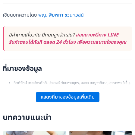
เขียนบทความโดย
พญ. พิมพกา ชวนะเวสน์
มีคำถามเกี่ยวกับ ปีกมดลูกอักเสบ?
สอบถามฟรีทาง LINE
รับคำตอบได้ทันที ตลอด 24 ชั่วโมง เพื่อความสบายใจของคุณ
ที่มาของข้อมูล
กิตติรัตน์ เตชะไตรศักดิ์, ประสงค์ ตันมหาสมุทร, มงคล เบญจาภิบาล, อรรถพล ใจชื่น,
ธันยารัตน์ วงศ์วนานุรักษ์:
ตำรานรีเวชวิทยา ฉบับเรียบเรียงครั้งที่ 4
. กรุงเทพฯ: ภาค
แสดงที่มาของข้อมูลเพิ่มเติม
วิชาสูติศาสตร์-นรีเวชวิทยา คณะแพทยศาสตร์ศิริราชพยาบาล มหาวิทยาลัยมหิดล.
ประภาพร สู่ประเสริฐ, ฉลอง ชีวเกรียงไกร, เฟื่องลดา ทองประเสริฐ, ทวิวัน พันธศรี:
บทความแนะนำ
สูตินรีเวชเชียงใหม่
. เชียงใหม่: ภาควิชาสูติศาสตร์และนรีเวชวิทยา คณะแพทยศาสตร์
มหาวิทยาลัยเชียงใหม่.
Berek JS, Berek DL, Hengst TC, Barile G, & Novak E:
Berek & Novak’s