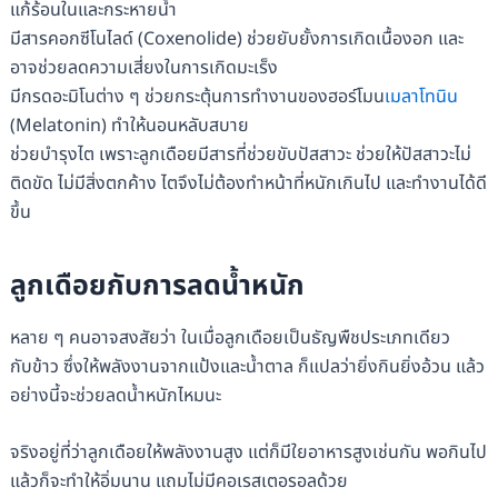
แก้ร้อนในและกระหายน้ำ
มีสารคอกซีโนไลด์ (Coxenolide) ช่วยยับยั้งการเกิดเนื้องอก และ
อาจช่วยลดความเสี่ยงในการเกิดมะเร็ง
มีกรดอะมิโนต่าง ๆ ช่วยกระตุ้นการทำงานของฮอร์โมน
เมลาโทนิน
(Melatonin) ทำให้นอนหลับสบาย
ช่วยบำรุงไต เพราะลูกเดือยมีสารที่ช่วยขับปัสสาวะ ช่วยให้ปัสสาวะไม่
ติดขัด ไม่มีสิ่งตกค้าง ไตจึงไม่ต้องทำหน้าที่หนักเกินไป และทำงานได้ดี
ขึ้น
ลูกเดือยกับการลดน้ำหนัก
หลาย ๆ คนอาจสงสัยว่า ในเมื่อลูกเดือยเป็นธัญพืชประเภทเดียว
กับข้าว ซึ่งให้พลังงานจากแป้งและน้ำตาล ก็แปลว่ายิ่งกินยิ่งอ้วน แล้ว
อย่างนี้จะช่วยลดน้ำหนักไหมนะ
จริงอยู่ที่ว่าลูกเดือยให้พลังงานสูง แต่ก็มีใยอาหารสูงเช่นกัน พอกินไป
แล้วก็จะทำให้อิ่มนาน แถมไม่มีคอเรสเตอรอลด้วย