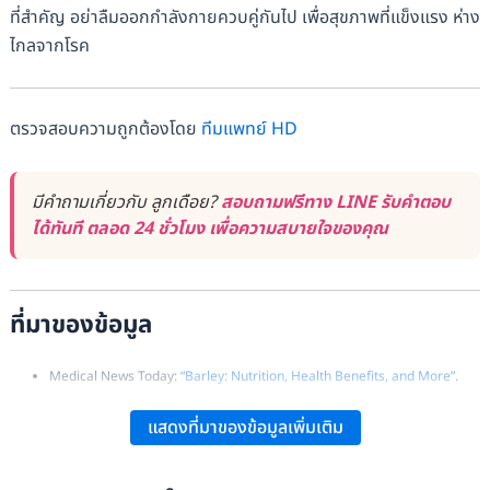
ที่สำคัญ อย่าลืมออกกำลังกายควบคู่กันไป เพื่อสุขภาพที่แข็งแรง ห่าง
ไกลจากโรค
ตรวจสอบความถูกต้องโดย
ทีมแพทย์ HD
มีคำถามเกี่ยวกับ ลูกเดือย?
สอบถามฟรีทาง LINE รับคำตอบ
ได้ทันที ตลอด 24 ชั่วโมง เพื่อความสบายใจของคุณ
ที่มาของข้อมูล
Medical News Today:
“Barley: Nutrition, Health Benefits, and More”
.
Harvard Health:
“Don’t Give Up on Grains”
.
แสดงที่มาของข้อมูลเพิ่มเติม
WebMD:
“Tips for Reaping the Benefits of Whole Grains”
.