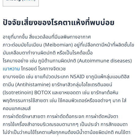
ปัจจัยเสี่ยงของโรคตาแห้งที่พบบ่อย
อายุที่มากขึ้น สิ่งแวดล้อมที่มีมลพิษทางอากาศ
ภาวะต่อมมัยโบเมียน (Meibomian) อยู่ที่เปลือกตามีหน้าที่ผลิตชั้นไข
มันเคลือบตาทำงานผิดปกติ หรือเป็นโรคต้อเนื้อ
โรคบางอย่าง เช่น ภูมิต้านทานผิดปกติ (Autoimmune diseases)
เบาหวาน
ไทรอยด์ โรคทางจิตเวช
ยาบางชนิด เช่น ยาแก้ปวดประเภท NSAID ยาภูมิแพ้กลุ่มแอนติฮิส
ตามีน (Antihistamine) ยารักษาสิวกลุ่มไอโซเตรตินอยน์
(Isotretinoin) BOTOX และยาหยอดตา เช่น ยารักษาต้อหิน
พฤติกรรมการใช้สายตา เช่น ใช้คอมพิวเตอร์หรือจอต่างๆ มาก ใส่
คอนแทคเลนส์
การผ่าตัดรักษาสายตา การผ่าตัดต้อกระจก การผ่าตัดหนังตา
การใช้เครื่องสำอางบริเวณรอบตามากๆ เป็นประจำ การสักขอบตา
ไม่จำเป็นว่าคนไข้โรคตาแห้งทุกคนต้องมีน้ำตาน้อยผิดปกติ คนไข้ตา