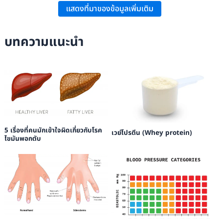
แสดงที่มาของข้อมูลเพิ่มเติม
Experimental Optometry
, 20, 548–553.
TFOS DEWS II Management and Therapy Report: “A Patient’s Guide to
บทความแนะนำ
Artificial Tears,”
The Ocular Surface
, 5(2), 65–206.
เกวลิน เลขานนท์: “โรคตาแห้ง,” โครงการตำรารามาธิบดี คณะแพทยศาสตร์โรง
พยาบาลรามาธิบดี มหาวิทยาลัยมหิดล.
5 เรื่องที่คนมักเข้าใจผิดเกี่ยวกับโรค
เวย์โปรตีน (Whey protein)
ไขมันพอกตับ