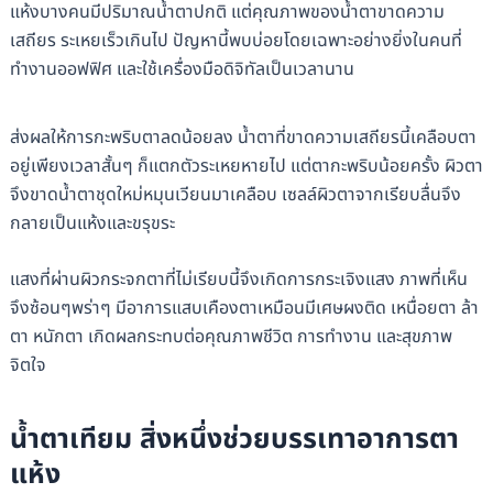
แห้งบางคนมีปริมาณน้ำตาปกติ แต่คุณภาพของน้ำตาขาดความ
เสถียร ระเหยเร็วเกินไป ปัญหานี้พบบ่อยโดยเฉพาะอย่างยิ่งในคนที่
ทำงานออฟฟิศ และใช้เครื่องมือดิจิทัลเป็นเวลานาน
ส่งผลให้การกะพริบตาลดน้อยลง น้ำตาที่ขาดความเสถียรนี้เคลือบตา
อยู่เพียงเวลาสั้นๆ ก็แตกตัวระเหยหายไป แต่ตากะพริบน้อยครั้ง ผิวตา
จึงขาดน้ำตาชุดใหม่หมุนเวียนมาเคลือบ เซลล์ผิวตาจากเรียบลื่นจึง
กลายเป็นแห้งและขรุขระ
แสงที่ผ่านผิวกระจกตาที่ไม่เรียบนี้จึงเกิดการกระเจิงแสง ภาพที่เห็น
จึงซ้อนๆพร่าๆ มีอาการแสบเคืองตาเหมือนมีเศษผงติด เหนื่อยตา ล้า
ตา หนักตา เกิดผลกระทบต่อคุณภาพชีวิต การทำงาน และสุขภาพ
จิตใจ
น้ำตาเทียม สิ่งหนึ่งช่วยบรรเทาอาการตา
แห้ง