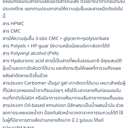
ยี่ห้อมีทั้งชนิดมีสารกันเสียและไร้สารกันเสีย ตัวอย่างน้ำตาเทียมที่มีใน
ประเทศไทย แยกตามประเภทสารให้ความชุ่มชื้นและสารหนืดดังต่อไป
นี้
สาร HPMC
สาร CMC
สารให้ความชุ่มชื้น 3 ชนิด CMC + glycerin+polysorbate
สาร Polyols + HP-guar มีความหนืดน้อยแต่เกาะผิวตาได้ดี
สาร Polyvinyl alcohol (PVA)
สาร Hyaluronic acid สารนี้เป็นสารที่พบในธรรมชาติ มีคุณสมบัติ
อุ้มน้ำและเกาะยึดผิวตาได้นาน และยังกระตุ้นให้แผลที่ตารวมถึงแผล
หลังผ่าตัดหายเร็วขึ้นด้วย
สารประเภท Carbomer เป็นรูป gel เกาะติดตาได้นาน เหมาะสำหรับผู้
ที่ไม่สะดวกหยอดน้ำตาเทียมบ่อยๆ หรือใช้เวลากลางคืนก่อนนอนใน
คนที่ตาปิดไม่สนิท หรือมีอาการตาแห้งมากจนลืมตายากตอนตื่นนอน
สารประเภท Oil-based emulsion มีลักษณะเป็นน้ำผสมน้ำมัน ช่วย
ลดการระเหยของน้ำตา ป้องกันผิวหน้าดวงตาจากการรบกวนได้ดี ใช้
ในผู้ที่มีอาการตาแห้งปานกลางถึงมาก มี 2 รูปแบบ ได้แก่
รูปแบบสารละลาย