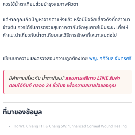
ควรใช้น้ำตาเทียมช่วยบำรุงสุขภาพผิวตา
แต่หากคุณเกิดปัญหาจากตาแห้งแล้ว หรือมีปัจจัยเสี่ยงดังที่กล่าวมา
ข้างต้น ควรได้รับการตรวจสุขภาพตากับจักษุแพทย์เป็นระยะ เพื่อให้
คำแนะนำเกี่ยวกับน้ำตาเทียมและวิธีการรักษาที่เหมาะสมต่อไป
เขียนบทความและตรวจสอบความถูกต้องโดย
พญ. ศศิวิมล จันทรศรี
มีคำถามเกี่ยวกับ น้ำตาเทียม?
สอบถามฟรีทาง LINE รับคำ
ตอบได้ทันที ตลอด 24 ชั่วโมง เพื่อความสบายใจของคุณ
ที่มาของข้อมูล
Ho WT, Chiang TH, & Chang SW: “Enhanced Corneal Wound Healing
with Hyaluronic Acid and High Potassium Artificial Tears,”
Clinical and