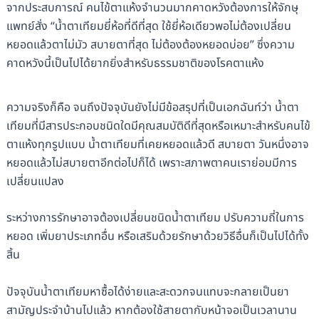
จากประสบการณ์ คนไข้ตาแห้งจำนวนมากคาดหวังต้องการให้จักษุ
แพทย์สั่ง “น้ำตาเทียมยี่ห้อที่ดีที่สุด ใช้ยี่ห้อเดียวพอไม่ต้องเปลี่ยน
หยอดแล้วตาไม่มัว สบายตาที่สุด ไม่ต้องต้องหยอดบ่อย” ซึ่งความ
คาดหวังนี้เป็นไปได้ยากยิ่งสำหรับธรรมชาติของโรคตาแห้ง
ความจริงก็คือ จนถึงปัจจุบันยังไม่มีข้อสรุปที่เป็นเอกฉันท์ว่า น้ำตา
เทียมที่มีสารประกอบชนิดใดมีคุณสมบัติดีที่สุดหรือเหมาะสำหรับคนไข้
ตาแห้งทุกรูปแบบ น้ำตาเทียมที่เคยหยอดแล้วดี สบายตา วันหนึ่งอาจ
หยอดแล้วไม่สบายตาอีกต่อไปก็ได้ เพราะสภาพตาคนเราย่อมมีการ
เปลี่ยนแปลง
ระหว่างการรักษาอาจต้องเปลี่ยนชนิดน้ำตาเทียม ปรับความถี่ในการ
หยอด เพิ่มยาประเภทอื่น หรือเสริมด้วยรักษาด้วยวิธีอื่นก็เป็นไปได้ทั้ง
สิ้น
ปัจจุบันน้ำตาเทียมหาซื้อได้ง่ายและสะดวกจนแทบจะกลายเป็นยา
สามัญประจำบ้านไปแล้ว หากต้องใช้สายตากับหน้าจอเป็นเวลานาน