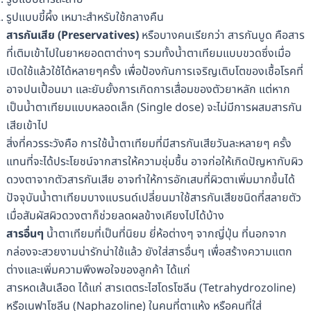
รูปแบบขี้ผึ้ง เหมาะสำหรับใช้กลางคืน
สารกันเสีย (
Preservatives)
หรือบางคนเรียกว่า สารกันบูด คือสาร
ที่เติมเข้าไปในยาหยอดตาต่างๆ รวมทั้งน้ำตาเทียมแบบขวดซึ่งเมื่อ
เปิดใช้แล้วใช้ได้หลายๆครั้ง เพื่อป้องกันการเจริญเติบโตของเชื้อโรคที่
อาจปนเปื้อนมา และยับยั้งการเกิดการเสื่อมของตัวยาหลัก แต่หาก
เป็นน้ำตาเทียมแบบหลอดเล็ก (Single dose) จะไม่มีการผสมสารกัน
เสียเข้าไป
สิ่งที่ควรระวังคือ การใช้น้ำตาเทียมที่มีสารกันเสียวันละหลายๆ ครั้ง
แทนที่จะได้ประโยชน์จากสารให้ความชุ่มชื้น อาจก่อให้เกิดปัญหากับผิว
ดวงตาจากตัวสารกันเสีย อาจทำให้การอักเสบที่ผิวตาเพิ่มมากขึ้นได้
ปัจจุบันน้ำตาเทียมบางแบรนด์เปลี่ยนมาใช้สารกันเสียชนิดที่สลายตัว
เมื่อสัมผัสผิวดวงตาก็ช่วยลดผลข้างเคียงไปได้บ้าง
สารอื่นๆ
น้ำตาเทียมที่เป็นที่นิยม ยี่ห้อต่างๆ จากญี่ปุ่น ที่นอกจาก
กล่องจะสวยงามน่ารักน่าใช้แล้ว ยังใส่สารอื่นๆ เพื่อสร้างความแตก
ต่างและเพิ่มความพึงพอใจของลูกค้า ได้แก่
สารหดเส้นเลือด ได้แก่ สารเตตระไฮโดรโซลีน (Tetrahydrozoline)
หรือเนฟาโซลีน (Naphazoline) ในคนที่ตาแห้ง หรือคนที่ใส่