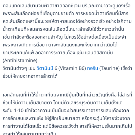
คอนแทคเลนส์นานจนผิวตาขาดออกซิเจน บริเวณตาขาวจะดูแดงเรื่อ
เพราะเส้นเลือดฝอยที่เยื่อบุตาขยายตัว การหยอดน้ำตาเทียมที่มีสาร
หดเส้นเลือดเหล่านี้จะช่วยให้ตาหายแดงได้อย่างรวดเร็ว อย่างไรก็ตาม
น้ำตาเทียมที่ผสมสารหดเส้นเลือดนี้เหมาะสำหรับใช้ชั่วคราวเท่านั้น
เช่น กำลังจะต้องออกงานสำคัญ ไม่ควรใช้อย่างต่อเนื่องเป็นประจำ
เพราะอาจเกิดการดื้อยา ตาจะกลับแดงและแห้งมากกว่าเดิมได้
ยาประเภทแก้แพ้ ลดอาการระคายเคือง เช่น แอนติฮิสตามีน
(Antihistamine)
วิตามินต่างๆ เช่น
วิตามินบี
6 (Vitamin B6)
ทอรีน
(Taurine) เชื่อว่า
ช่วยให้หายจากอาการล้าตาได้
เอกลักษณ์ที่ทำให้น้ำตาเทียมจากญี่ปุ่นเป็นที่กล่าวขวัญถึงคือ ใส่สารที่
ช่วยให้มีความเย็นสบายตา โดยมีตัวเลขระบุระดับความเย็นตั้งแต่
ระดับ 1-10 เข้าใจว่าความเย็นนั้นจะช่วยบรรเทาอาการแสบเคืองจาก
การอักเสบและตาแห้ง ให้รู้สึกเย็นสบายตา หรือกระตุ้นให้หายง่วงจาก
การทำงานได้โดยเร็ว แต่มีข้อควรระวังว่า สารที่ให้ความเย็นมากเกินไป
อาจทำให้แสบตามากกว่าเดิม