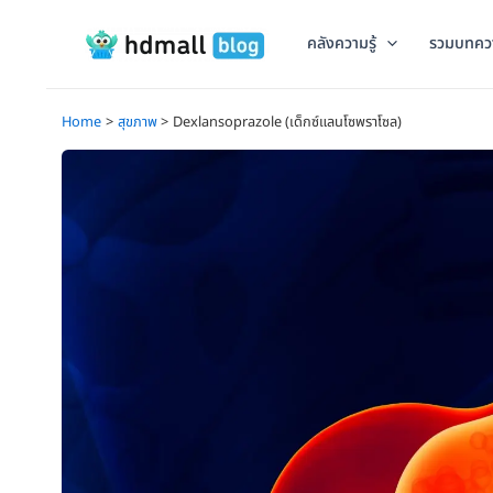
Skip
to
คลังความรู้
รวมบทคว
content
Home
สุขภาพ
Dexlansoprazole (เด็กซ์แลนโซพราโซล)