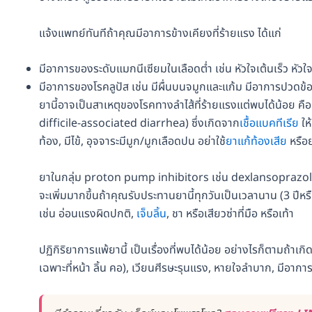
แจ้งแพทย์ทันทีถ้าคุณมีอาการข้างเคียงที่ร้ายแรง ได้แก่
มีอาการของระดับแมกนีเซียมในเลือดต่ำ เช่น หัวใจเต้นเร็ว หัวใจเ
มีอาการของโรคลูปัส เช่น มีผื่นบนจมูกและแก้ม มีอาการปวดข้อท
ยานี้อาจเป็นสาเหตุของโรคทางลำไส้ที่ร้ายแรงแต่พบได้น้อย คือ
difficile-associated diarrhea) ซึ่งเกิดจาก
เชื้อแบคทีเรีย
ให
ท้อง, มีไข้, อุจจาระมีมูก/มูกเลือดปน อย่าใช้
ยาแก้ท้องเสีย
หรือย
ยาในกลุ่ม proton pump inhibitors เช่น dexlansoprazo
จะเพิ่มมากขึ้นถ้าคุณรับประทานยานี้ทุกวันเป็นเวลานาน (3 ปีห
เช่น อ่อนแรงผิดปกติ,
เจ็บลิ้น
, ชา หรือเสียวซ่าที่มือ หรือเท้า
ปฏิกิริยาการแพ้ยานี้ เป็นเรื่องที่พบได้น้อย อย่างไรก็ตามถ้า
เฉพาะที่หน้า ลิ้น คอ), เวียนศีรษะรุนแรง, หายใจลำบาก, มีอา