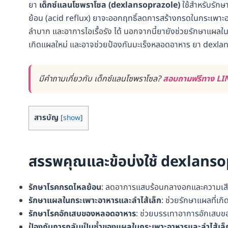
ยา
เด็กซ์แลนโซพราโซล (dexlansoprazole)
ใช้สำหรับรัก
ย้อน (acid reflux) ยาจะออกฤทธิ์ลดการสร้างกรดในกระเพาะ
ลำบาก และอาการไอเรื้อรัง ได้ นอกจากนี้ยายังช่วยรักษาแผ
เกิดแผลใหม่ และอาจช่วยป้องกันมะเร็งหลอดอาหาร ยา dexla
มีคำถามเกี่ยวกับ เด็กซ์แลนโซพราโซล?
สอบถามฟรีทาง LINE
สารบัญ
[
show
]
สรรพคุณและข้อบ่งใช้ dexlans
รักษาโรคกรดไหลย้อน
: ลดอาการแสบร้อนกลางอกและความเสีย
รักษาแผลในกระเพาะอาหารและลำไส้เล็ก
: ช่วยรักษาแผลที่เ
รักษาโรคอักเสบของหลอดอาหาร
: ช่วยบรรเทาอาการอักเสบข
ป้องกันการกลับเป็นซ้ำของแผลในกระเพาะอาหารและลำไส้เล็