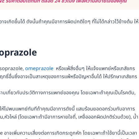
 รับคำตอบได้ทันที ตลอด 24 ชั่วโมง เพื่อความสบายใจของคุณ
าจเกิดขึ้นได้ ดังนั้นถ้าคุณมีอาการผิดปกติใดๆ ที่ไม่ได้กล่าวไว้ข้างต้น ให้
soprazole
ansoprazole,
omeprazole
หรือแพ้สิ่งอื่นๆ ให้แจ้งแพทย์หรือเภสัชกร
ธิ์อื่นซึ่งอาจเป็นสาเหตุของการแพ้หรือปัญหาอื่นได้ ให้ปรึกษาเภสัชกร
าบเกี่ยวกับประวัติทางการแพทย์ของคุณ โดยเฉพาะถ้าคุณเป็นโรคตับ,
ห้ไปพบแพทย์ทันทีถ้าคุณมีอาการดังนี้ แสบร้อนยอดอกร่วมกับอาการ
,หัวไหล่ (โดยเฉพาะถ้ามีอาการหายใจถี่, เหงื่อออกผิดปกติร่วมด้วย), น้ำ
าจเพิ่มความเสี่ยงต่อการเกิดกระดูกหัก โดยเฉพาะถ้าใช้ยานี้เป็นเวลา