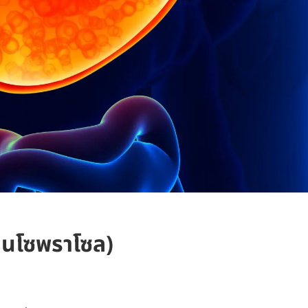
ลนโซพราโซล)