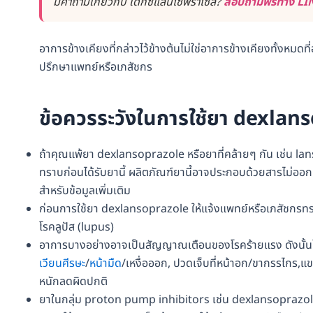
มีคำถามเกี่ยวกับ เด็กซ์แลนโซพราโซล?
สอบถามฟรีทาง LINE
อาการข้างเคียงที่กล่าวไว้ข้างต้นไม่ใช่อาการข้างเคียงทั้งหมดที่อ
ปรึกษาแพทย์หรือเภสัชกร
ข้อควรระวังในการใช้ยา dexlan
ถ้าคุณแพ้ยา dexlansoprazole หรือยาที่คล้ายๆ กัน เช่น l
ทราบก่อนได้รับยานี้ ผลิตภัณฑ์ยานี้อาจประกอบด้วยสารไม่ออกฤท
สำหรับข้อมูลเพิ่มเติม
ก่อนการใช้ยา dexlansoprazole ให้แจ้งแพทย์หรือเภสัชกรทร
โรคลูปัส (lupus)
อาการบางอย่างอาจเป็นสัญญาณเตือนของโรคร้ายแรง ดังนั้นใ
เวียนศีรษะ
/
หน้ามืด
/เหงื่อออก, ปวดเจ็บที่หน้าอก/ขากรรไกร,แขน
หนักลดผิดปกติ
ยาในกลุ่ม proton pump inhibitors เช่น dexlansoprazole อ