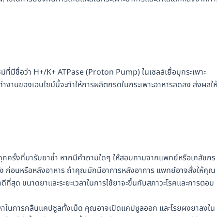
่มีชื่อว่า H+/K+ ATPase (Proton Pump) ในเซลล์เยื่อบุกระเพาะ
การทำงานของเอนไซม์นี้จะทำให้การผลิตกรดในกระเพาะอาหารลดลง ส่งผลให
นทุกครั้งที่มารับยาซ้ำ หากมีคำถามใดๆ ให้สอบถามจากแพทย์หรือเภสัชกร
ั้ง ก่อนหรือหลังอาหาร ถ้าคุณมักมีอาการหลังอาการ แพทย์อาจสั่งให้คุณ
ษาดีที่สุด ขนาดยาและระยะเวลาในการใช้ยาจะขึ้นกับสภาวะโรคและการตอบ
ปัญหาในการกลืนแคปซูลทั้งเม็ด คุณอาจเปิดแคปซูลออก และโรยผงยาลงใน