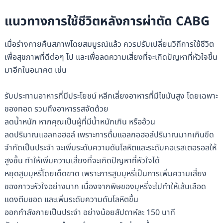
แนวทางการใช้ชีวิตหลังการผ่าตัด CABG
เมื่อร่างกายคืนสภาพโดยสมบูรณ์แล้ว ควรปรับเปลี่ยนวิถีการใช้ชีวิต
เพื่อสุขภาพที่ดีต่อๆ ไป และเพื่อลดความเสี่ยงที่จะเกิดปัญหาที่หัวใจขึ้น
มาอีกในอนาคต เช่น
รับประทานอาหารที่มีประโยชน์ หลีกเลี่ยงอาหารที่มีไขมันสูง โดยเฉพาะ
ของทอด รวมถึงอาหารรสจัดด้วย
ลดน้ำหนัก หากคุณเป็นผู้ที่มีน้ำหนักเกิน หรืออ้วน
ลดปริมาณแอลกอฮอล์ เพราะการดื่มแอลกอฮอล์ปริมาณมากเกินขีด
จำกัดเป็นประจำ จะเพิ่มระดับความดันโลหิตและระดับคอเรสเตอรอลให้
สูงขึ้น ทำให้เพิ่มความเสี่ยงที่จะเกิดปัญหาที่หัวใจได้
หยุดสูบบุหรี่โดยเด็ดขาด เพราะการสูบบุหรี่เป็นการเพิ่มความเสี่ยง
ของภาวะหัวใจอย่างมาก เนื่องจากพิษของบุหรี่จะไปทำให้เส้นเลือด
แดงตีบขอด และเพิ่มระดับความดันโลหิตขึ้น
ออกกำลังกายเป็นประจำ อย่างน้อยสัปดาห์ละ 150 นาที