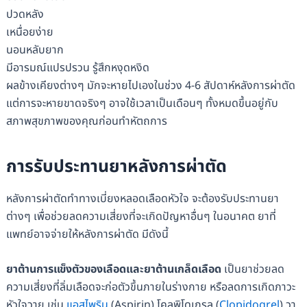
ปวดหลัง
เหนื่อยง่าย
นอนหลับยาก
มีอารมณ์แปรปรวน รู้สึกหงุดหงิด
ผลข้างเคียงต่างๆ มักจะหายไปเองในช่วง 4-6 สัปดาห์หลังการผ่าตัด
แต่การจะหายขาดจริงๆ อาจใช้เวลาเป็นเดือนๆ ทั้งหมดขึ้นอยู่กับ
สภาพสุขภาพของคุณก่อนทำหัตถการ
การรับประทานยาหลังการผ่าตัด
หลังการผ่าตัดทำทางเบี่ยงหลอดเลือดหัวใจ จะต้องรับประทานยา
ต่างๆ เพื่อช่วยลดความเสี่ยงที่จะเกิดปัญหาอื่นๆ ในอนาคต ยาที่
แพทย์อาจจ่ายให้หลังการผ่าตัด มีดังนี้
ยาต้านการแข็งตัวของเลือดและยาต้านเกล็ดเลือด
เป็นยาช่วยลด
ความเสี่ยงที่ลิ่มเลือดจะก่อตัวขึ้นภายในร่างกาย หรือลดการเกิดภาวะ
หัวใจวาย เช่น
แอสไพริน
(Aspirin) โคลพิโดเกรล (
Clopidogrel
) วา